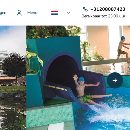
+31208087423
gen
Menu
Bereikbaar tot 23:00 uur