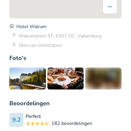
Hotel Walram
Walramplein 37, 6301 DC, Valkenburg
0km van treinstation
Foto's
+6
Beoordelingen
Perfect
9.2
182 beoordelingen