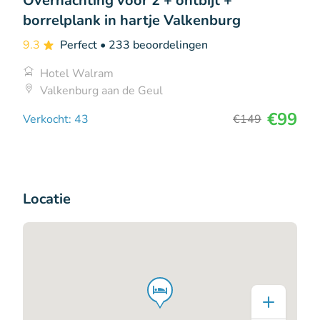
Overnachting voor 2 + ontbijt +
borrelplank in hartje Valkenburg
9.3
Perfect
• 233 beoordelingen
Hotel Walram
Valkenburg aan de Geul
€99
Verkocht: 43
€149
Locatie