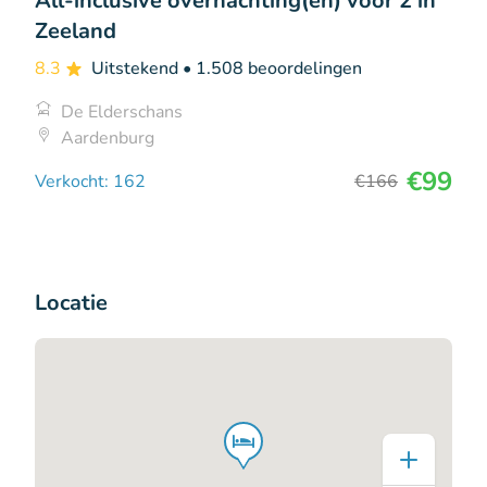
All-inclusive overnachting(en) voor 2 in
Zeeland
8.3
Uitstekend
• 1.508 beoordelingen
De Elderschans
Aardenburg
€99
Verkocht: 162
€166
Locatie