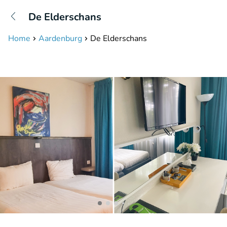
+31208087423
De Elderschans
Bereikbaar tot 23:00 uur
Home
Aardenburg
De Elderschans