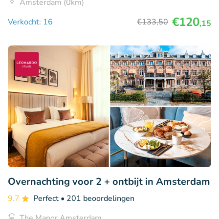
Amsterdam (0km)
€120
Verkocht: 16
€133
,50
,15
Overnachting voor 2 + ontbijt in Amsterdam
9.7
Perfect
• 201 beoordelingen
The Manor Amsterdam