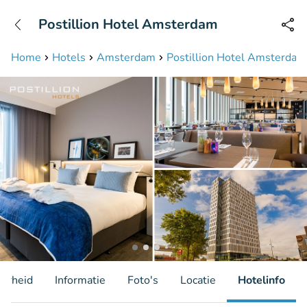
+31208087423
Postillion Hotel Amsterdam
Bereikbaar tot 23:00 uur
Home
Hotels
Amsterdam
Postillion Hotel Amsterdam
aarheid
Informatie
Foto's
Locatie
Hotelinfo