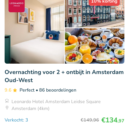
10% korting
Overnachting voor 2 + ontbijt in Amsterdam
Oud-West
9.6
Perfect
• 86 beoordelingen
Leonardo Hotel Amsterdam Leidse Square
Amsterdam (4km)
€134
Verkocht: 3
€149
,96
,97