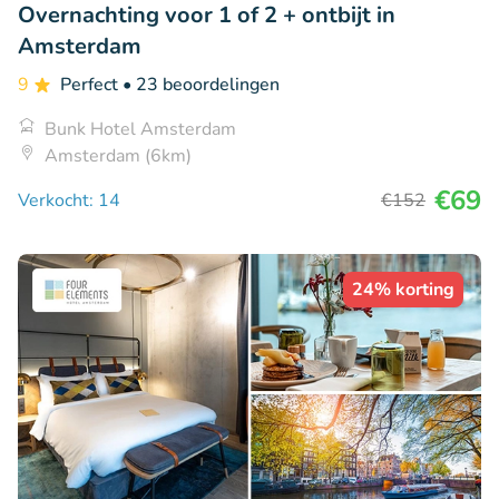
Overnachting voor 1 of 2 + ontbijt in
Amsterdam
9
Perfect
• 23 beoordelingen
Bunk Hotel Amsterdam
Amsterdam (6km)
€69
Verkocht: 14
€152
24% korting