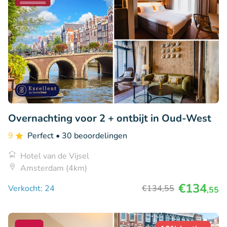
Overnachting voor 2 + ontbijt in Oud-West
9
Perfect
• 30 beoordelingen
Hotel van de Vijsel
Amsterdam (4km)
€134
Verkocht: 24
€134
,55
,55