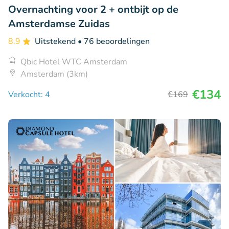
Overnachting voor 2 + ontbijt op de
Amsterdamse Zuidas
8.9
Uitstekend
• 76 beoordelingen
Qbic Hotel WTC Amsterdam
Amsterdam (3km)
€134
Verkocht: 4
€169