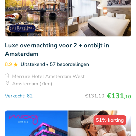
Luxe overnachting voor 2 + ontbijt in
Amsterdam
8.9
Uitstekend
• 57 beoordelingen
Mercure Hotel Amsterdam West
Amsterdam (7km)
€131
Verkocht: 62
€131
,10
,10
51% korting