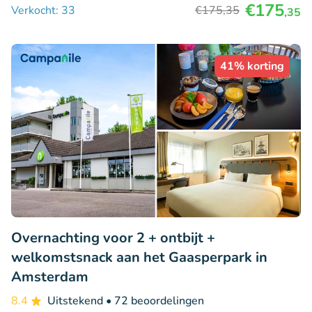
€175
Verkocht: 33
€175
,35
,35
41% korting
Overnachting voor 2 + ontbijt +
welkomstsnack aan het Gaasperpark in
Amsterdam
8.4
Uitstekend
• 72 beoordelingen