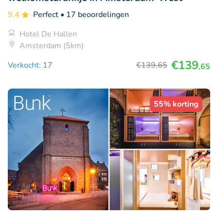
9.4
Perfect
• 17 beoordelingen
Hotel De Hallen
Amsterdam (5km)
€139
Verkocht: 17
€139
,65
,65
55% korting