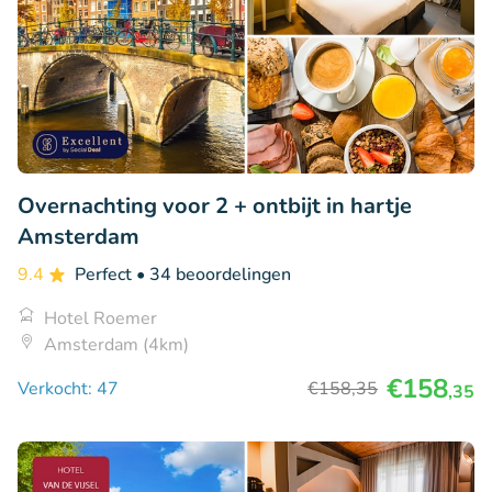
Overnachting voor 2 + ontbijt in hartje
Amsterdam
9.4
Perfect
• 34 beoordelingen
Hotel Roemer
Amsterdam (4km)
€158
Verkocht: 47
€158
,35
,35