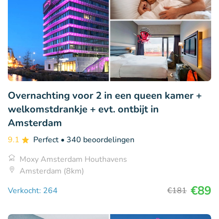
Overnachting voor 2 in een queen kamer +
welkomstdrankje + evt. ontbijt in
Amsterdam
9.1
Perfect
• 340 beoordelingen
Moxy Amsterdam Houthavens
Amsterdam (8km)
€89
Verkocht: 264
€181