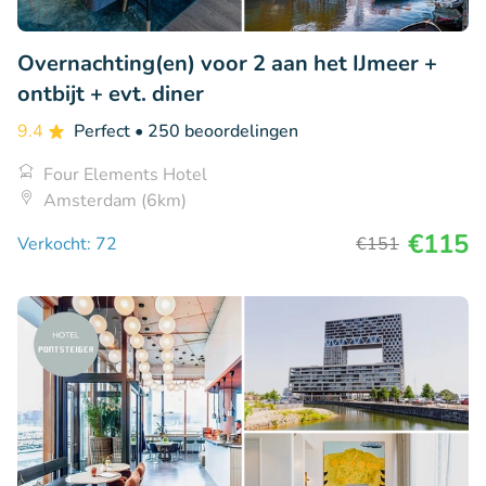
Overnachting(en) voor 2 aan het IJmeer +
ontbijt + evt. diner
9.4
Perfect
• 250 beoordelingen
Four Elements Hotel
Amsterdam (6km)
€115
Verkocht: 72
€151