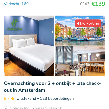
€139
Verkocht: 169
€243
41% korting
Overnachting voor 2 + ontbijt + late check-
out in Amsterdam
8.7
Uitstekend
• 123 beoordelingen
Holiday Inn Express Sloterdijk