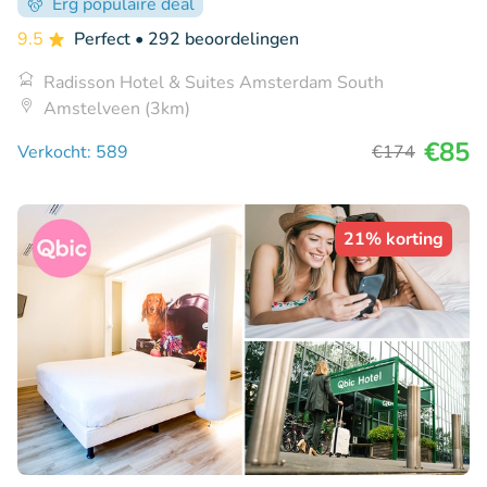
Erg populaire deal
9.5
Perfect
• 292 beoordelingen
Radisson Hotel & Suites Amsterdam South
Amstelveen (3km)
€85
Verkocht: 589
€174
21% korting