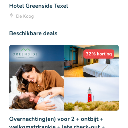
Hotel Greenside Texel
De Koog
Beschikbare deals
32% korting
Overnachting(en) voor 2 + ontbijt +
welkomstdrankje + late check-out +