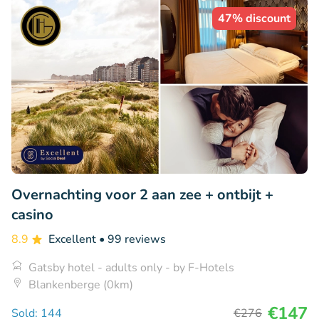
47% discount
Overnachting voor 2 aan zee + ontbijt +
casino
8.9
Excellent
• 99 reviews
Gatsby hotel - adults only - by F-Hotels
Blankenberge (0km)
€147
Sold: 144
€276