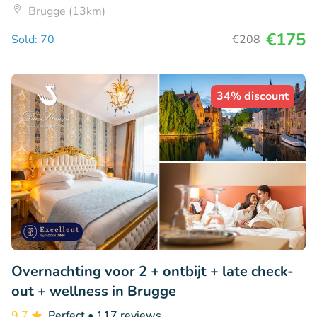
Brugge (13km)
€175
Sold: 70
€208
34% discount
Overnachting voor 2 + ontbijt + late check-
out + wellness in Brugge
9.7
Perfect
• 117 reviews