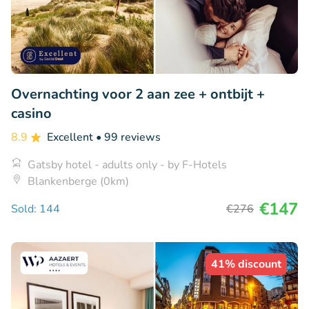
Overnachting voor 2 aan zee + ontbijt +
casino
8.9
Excellent
• 99 reviews
Gatsby hotel - adults only - by F-Hotels
Blankenberge (0km)
€147
Sold: 144
€276
41% discount