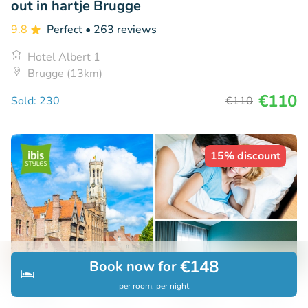
out in hartje Brugge
9.8
Perfect
• 263 reviews
Hotel Albert 1
Brugge (13km)
€110
Sold: 230
€110
15% discount
€148
Book now for
per room, per night
Discover
Search
Bookings
Menu