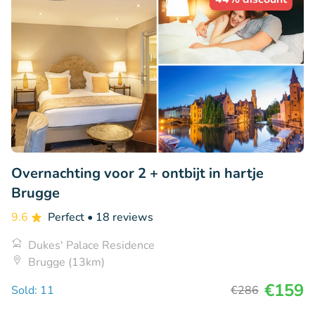
Overnachting voor 2 + ontbijt in hartje
Brugge
9.6
Perfect
• 18 reviews
Dukes' Palace Residence
Brugge (13km)
€159
Sold: 11
€286