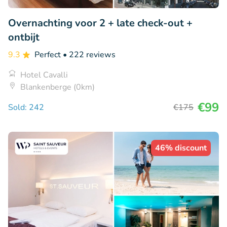
Overnachting voor 2 + late check-out +
ontbijt
9.3
Perfect
• 222 reviews
Hotel Cavalli
Blankenberge (0km)
€99
Sold: 242
€175
46% discount