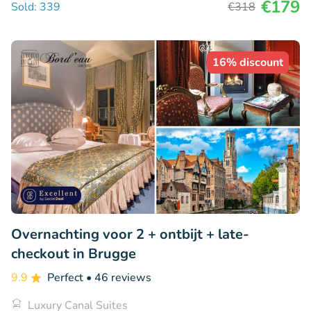
€179
Sold: 339
€318
16% discount
Overnachting voor 2 + ontbijt + late-
checkout in Brugge
9.9
Perfect
• 46 reviews
Luxury Canal Suites