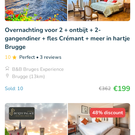
Overnachting voor 2 + ontbijt + 2-
gangendiner + fles Crémant + meer in hartje
Brugge
10
Perfect
• 3 reviews
B&B Bruges Experience
Brugge (13km)
€199
Sold: 10
€362
48% discount