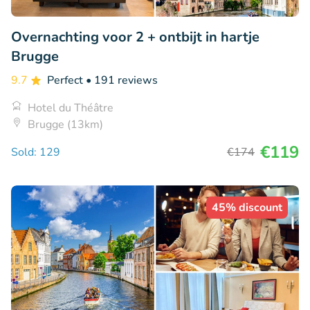
Overnachting voor 2 + ontbijt in hartje
Brugge
9.7
Perfect
• 191 reviews
Hotel du Théâtre
Brugge (13km)
€119
Sold: 129
€174
45% discount