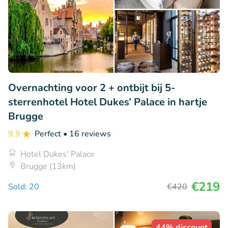
Overnachting voor 2 + ontbijt bij 5-
sterrenhotel Hotel Dukes’ Palace in hartje
Brugge
9.9
Perfect
• 16 reviews
Hotel Dukes' Palace
Brugge (13km)
€219
Sold: 20
€420
44% discount