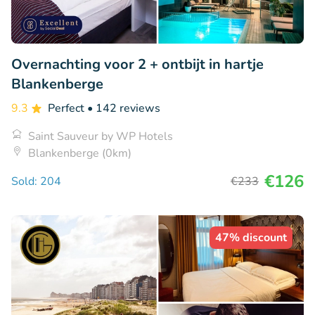
Overnachting voor 2 + ontbijt in hartje
Blankenberge
9.3
Perfect
• 142 reviews
Saint Sauveur by WP Hotels
Blankenberge (0km)
€126
Sold: 204
€233
47% discount