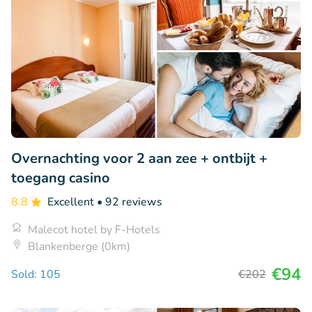
Overnachting voor 2 aan zee + ontbijt +
toegang casino
8.8
Excellent
• 92 reviews
Malecot hotel by F-Hotels
Blankenberge (0km)
€94
Sold: 105
€202