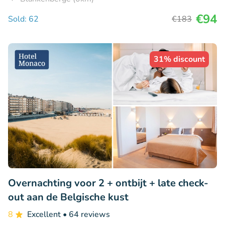
€94
Sold: 62
€183
31% discount
Overnachting voor 2 + ontbijt + late check-
out aan de Belgische kust
8
Excellent
• 64 reviews