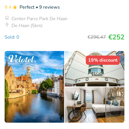
9.4
Perfect
• 9 reviews
Center Parcs Park De Haan
De Haan (5km)
€252
Sold: 0
€296
,47
19% discount