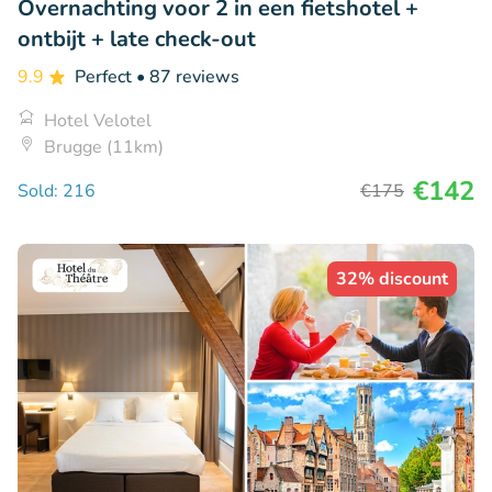
Overnachting voor 2 in een fietshotel +
ontbijt + late check-out
9.9
Perfect
• 87 reviews
Hotel Velotel
Brugge (11km)
€142
Sold: 216
€175
32% discount