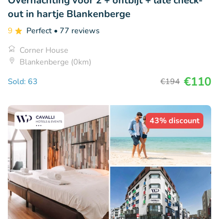
Overnachting voor 2 + ontbijt + late check-
out in hartje Blankenberge
9
Perfect
• 77 reviews
Corner House
Blankenberge (0km)
€110
Sold: 63
€194
43% discount