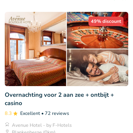
49% discount
Overnachting voor 2 aan zee + ontbijt +
casino
8.3
Excellent
• 72 reviews
Avenue Hotel - by F-Hotels
Blankenberge (0km)