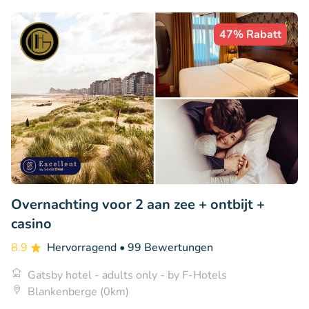
47% Rabatt
Overnachting voor 2 aan zee + ontbijt +
casino
8.9
Hervorragend
• 99 Bewertungen
Gatsby hotel - adults only - by F-Hotels
Blankenberge (0km)