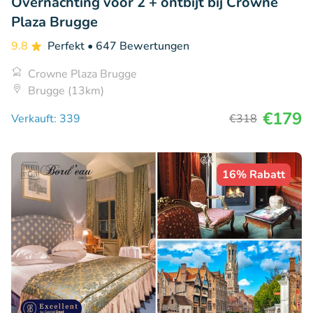
Overnachting voor 2 + ontbijt bij Crowne
Plaza Brugge
9.8
Perfekt
• 647 Bewertungen
Crowne Plaza Brugge
Brugge (13km)
€179
Verkauft: 339
€318
16% Rabatt