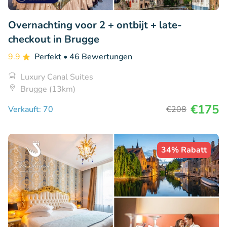
Overnachting voor 2 + ontbijt + late-
checkout in Brugge
9.9
Perfekt
• 46 Bewertungen
Luxury Canal Suites
Brugge (13km)
€175
Verkauft: 70
€208
34% Rabatt