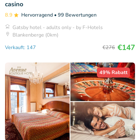
casino
8.9
Hervorragend
• 99 Bewertungen
Gatsby hotel - adults only - by F-Hotels
Blankenberge (0km)
€147
Verkauft: 147
€276
49% Rabatt