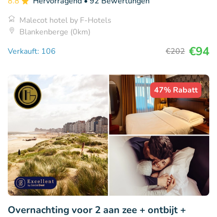
8.8
Hervorragend
• 92 Bewertungen
Malecot hotel by F-Hotels
Blankenberge (0km)
€94
Verkauft: 106
€202
47% Rabatt
Overnachting voor 2 aan zee + ontbijt +