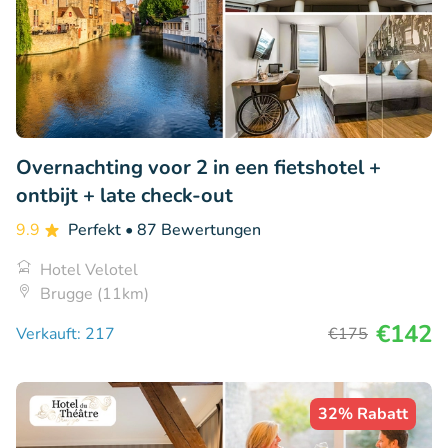
Overnachting voor 2 in een fietshotel +
ontbijt + late check-out
9.9
Perfekt
• 87 Bewertungen
Hotel Velotel
Brugge (11km)
€142
Verkauft: 217
€175
32% Rabatt