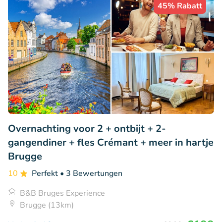
45% Rabatt
Overnachting voor 2 + ontbijt + 2-
gangendiner + fles Crémant + meer in hartje
Brugge
10
Perfekt
• 3 Bewertungen
B&B Bruges Experience
Brugge (13km)