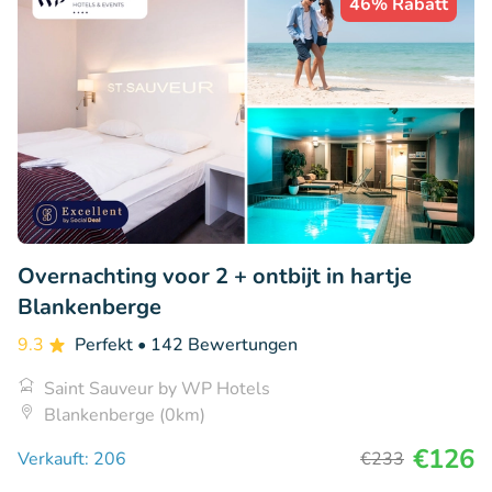
46% Rabatt
Overnachting voor 2 + ontbijt in hartje
Blankenberge
9.3
Perfekt
• 142 Bewertungen
Saint Sauveur by WP Hotels
Blankenberge (0km)
€126
Verkauft: 206
€233