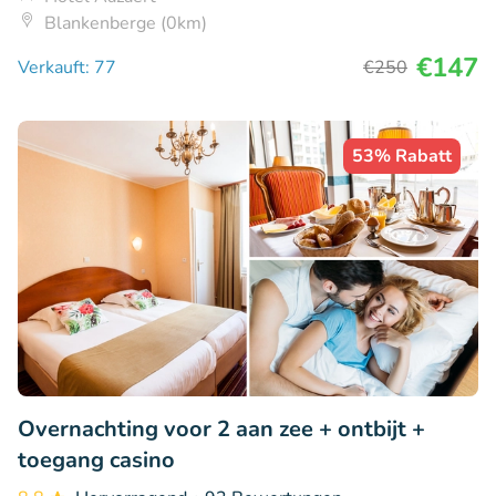
Blankenberge (0km)
€147
Verkauft: 77
€250
53% Rabatt
Overnachting voor 2 aan zee + ontbijt +
toegang casino