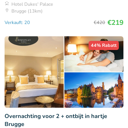
Hotel Dukes' Palace
Brugge (13km)
€219
Verkauft: 20
€420
44% Rabatt
Overnachting voor 2 + ontbijt in hartje
Brugge