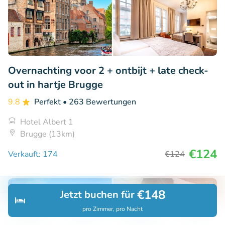
Overnachting voor 2 + ontbijt + late check-
out in hartje Brugge
9.8
Perfekt
• 263 Bewertungen
Hotel Albert 1
Brugge (13km)
€124
Verkauft: 174
€124
€148
Jetzt buchen für
15% Rabatt
pro Zimmer, pro Nacht
Entdecken
Suchen
Buchungen
Menü