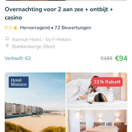
Overnachting voor 2 aan zee + ontbijt +
casino
8.3
Hervorragend
• 72 Bewertungen
Avenue Hotel - by F-Hotels
Blankenberge (0km)
€94
Verkauft: 62
€183
31% Rabatt