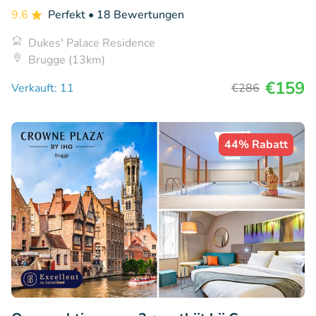
9.6
Perfekt
• 18 Bewertungen
Dukes' Palace Residence
Brugge (13km)
€159
Verkauft: 11
€286
44% Rabatt