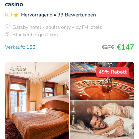
casino
8.9
Hervorragend
• 99 Bewertungen
Gatsby hotel - adults only - by F-Hotels
Blankenberge (0km)
€147
Verkauft: 153
€276
49% Rabatt