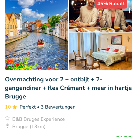
45% Rabatt
Overnachting voor 2 + ontbijt + 2-
gangendiner + fles Crémant + meer in hartje
Brugge
10
Perfekt
• 3 Bewertungen
B&B Bruges Experience
Brugge (13km)