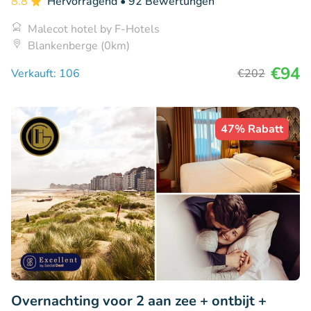
8.8
Hervorragend
• 92 Bewertungen
Malecot hotel by F-Hotels
Blankenberge (0km)
€94
Verkauft: 106
€202
47% Rabatt
Overnachting voor 2 aan zee + ontbijt +