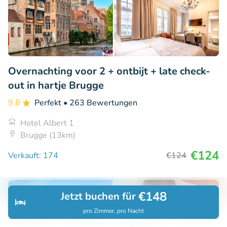
Overnachting voor 2 + ontbijt + late check-
out in hartje Brugge
9.8
Perfekt
• 263 Bewertungen
Hotel Albert 1
Brugge (13km)
€124
Verkauft: 174
€124
€148
Jetzt buchen für
15% Rabatt
pro Zimmer, pro Nacht
Entdecken
Suchen
Buchungen
Menü