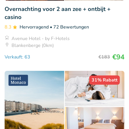
Overnachting voor 2 aan zee + ontbijt +
casino
8.3
Hervorragend
• 72 Bewertungen
Avenue Hotel - by F-Hotels
Blankenberge (0km)
€94
Verkauft: 63
€183
31% Rabatt