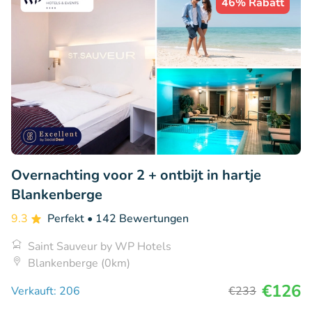
46% Rabatt
Overnachting voor 2 + ontbijt in hartje
Blankenberge
9.3
Perfekt
• 142 Bewertungen
Saint Sauveur by WP Hotels
Blankenberge (0km)
€126
Verkauft: 206
€233