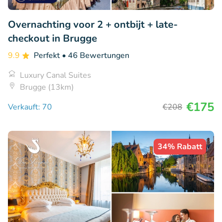
Overnachting voor 2 + ontbijt + late-
checkout in Brugge
9.9
Perfekt
• 46 Bewertungen
Luxury Canal Suites
Brugge (13km)
€175
Verkauft: 70
€208
34% Rabatt