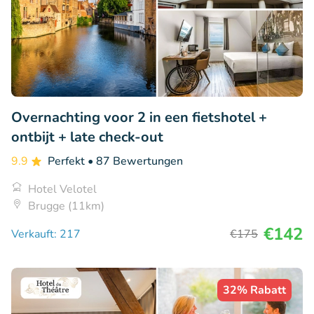
Overnachting voor 2 in een fietshotel +
ontbijt + late check-out
9.9
Perfekt
• 87 Bewertungen
Hotel Velotel
Brugge (11km)
€142
Verkauft: 217
€175
32% Rabatt