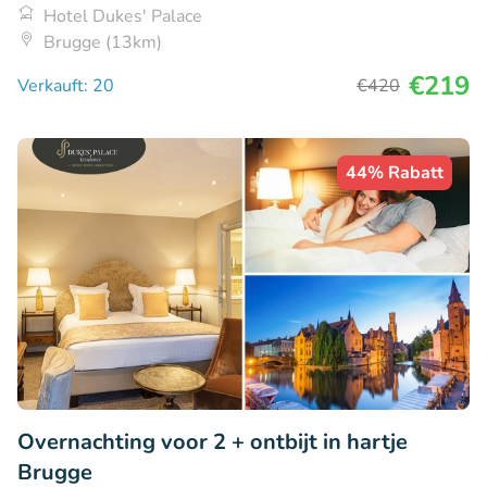
Hotel Dukes' Palace
Brugge (13km)
€219
Verkauft: 20
€420
44% Rabatt
Overnachting voor 2 + ontbijt in hartje
Brugge