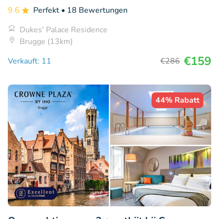
9.6
Perfekt
• 18 Bewertungen
Dukes' Palace Residence
Brugge (13km)
€159
Verkauft: 11
€286
44% Rabatt