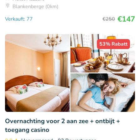
Blankenberge (0km)
€147
Verkauft: 77
€250
53% Rabatt
Overnachting voor 2 aan zee + ontbijt +
toegang casino