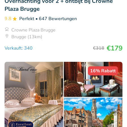
Overnachting voor 2 + ontbijt bij Crowne
Plaza Brugge
9.8
Perfekt
• 647 Bewertungen
Crowne Plaza Brugge
Brugge (13km)
€179
Verkauft: 340
€318
16% Rabatt