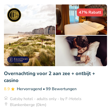
47% Rabatt
Overnachting voor 2 aan zee + ontbijt +
casino
8.9
Hervorragend
• 99 Bewertungen
Gatsby hotel - adults only - by F-Hotels
Blankenberge (0km)