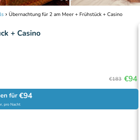
ls
Übernachtung für 2 am Meer + Frühstück + Casino
ck + Casino
€94
€183
€94
hen für
r, pro Nacht