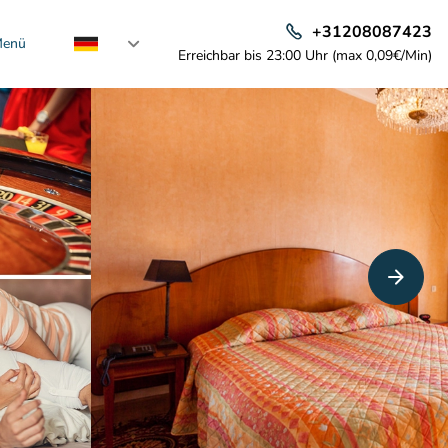
+31208087423
enü
Erreichbar bis 23:00 Uhr (max 0,09€/Min)