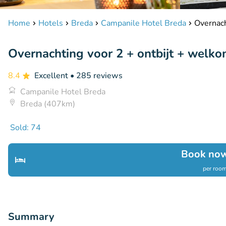
Home
Hotels
Breda
Campanile Hotel Breda
Overnach
Overnachting voor 2 + ontbijt + welko
8.4
Excellent
• 285 reviews
Campanile Hotel Breda
Breda (407km)
Sold: 74
Book now
per room
Summary