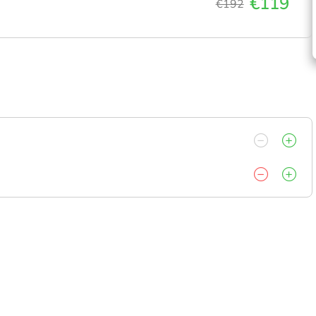
€119
€192