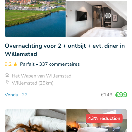
Overnachting voor 2 + ontbijt + evt. diner in
Willemstad
9.2
Parfait
• 337 commentaires
Het Wapen van Willemstad
Willemstad (29km)
€99
Vendu : 22
€149
43% réduction