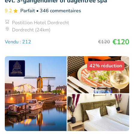
evt. 3-gangendiner of dagentree spa
9.2
Parfait
• 346 commentaires
Postillion Hotel Dordrecht
Dordrecht (24km)
€120
Vendu : 212
€120
42% réduction