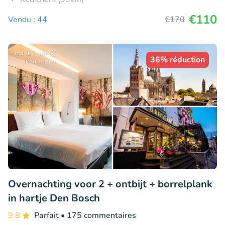
€110
Vendu : 44
€170
36% réduction
Overnachting voor 2 + ontbijt + borrelplank
in hartje Den Bosch
9.8
Parfait
• 175 commentaires