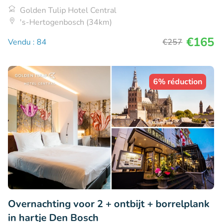
Golden Tulip Hotel Central
's-Hertogenbosch (34km)
€165
Vendu : 84
€257
6% réduction
Overnachting voor 2 + ontbijt + borrelplank
in hartje Den Bosch