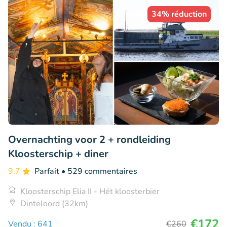
34% réduction
Overnachting voor 2 + rondleiding
Kloosterschip + diner
9.7
Parfait
• 529 commentaires
Kloosterschip Elia II - Hét kloosterbier
Dinteloord (32km)
€172
Vendu : 641
€260