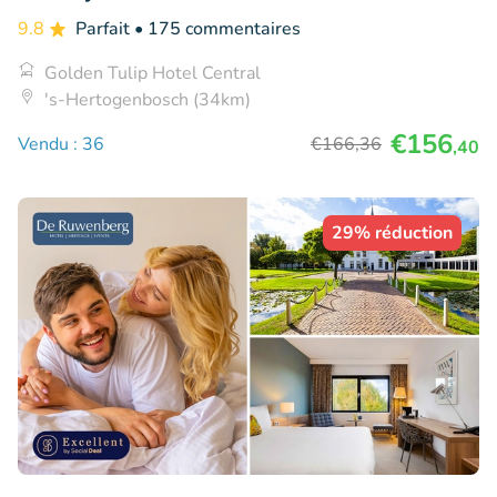
9.8
Parfait
• 175 commentaires
Golden Tulip Hotel Central
's-Hertogenbosch (34km)
€156
Vendu : 36
€166
,36
,40
29% réduction