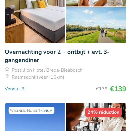
Overnachting voor 2 + ontbijt + evt. 3-
gangendiner
Postillion Hotel Breda-Biesbosch
Raamsdonksveer (10km)
€139
Vendu : 9
€139
24% réduction