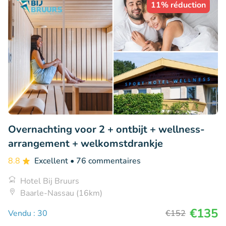
11% réduction
Overnachting voor 2 + ontbijt + wellness-
arrangement + welkomstdrankje
8.8
Excellent
• 76 commentaires
Hotel Bij Bruurs
Baarle-Nassau (16km)
€135
Vendu : 30
€152