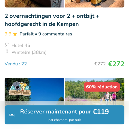
2 overnachtingen voor 2 + ontbijt +
hoofdgerecht in de Kempen
9.9
Parfait
• 9 commentaires
Hotel 46
Wintelre (38km)
€272
Vendu : 22
€272
60% réduction
€119
Réserver maintenant pour
par chambre, par nuit
Découvrir
Rechercher
Réservations
Menu