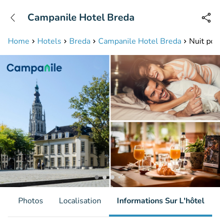
+31208087423
Campanile Hotel Breda
Disponible jusqu'à 23:00 heures
Home
Hotels
Breda
Campanile Hotel Breda
Nuit pou
s
Photos
Localisation
Informations Sur L'hôtel