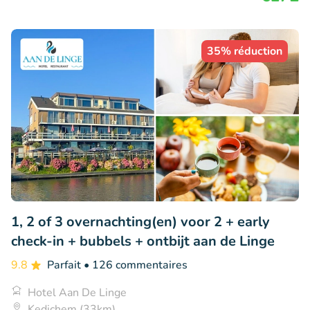
35% réduction
1, 2 of 3 overnachting(en) voor 2 + early
check-in + bubbels + ontbijt aan de Linge
9.8
Parfait
• 126 commentaires
Hotel Aan De Linge
Kedichem (33km)