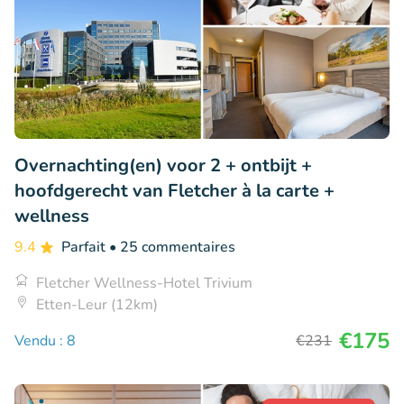
Overnachting(en) voor 2 + ontbijt +
hoofdgerecht van Fletcher à la carte +
wellness
9.4
Parfait
• 25 commentaires
Fletcher Wellness-Hotel Trivium
Etten-Leur (12km)
€175
Vendu : 8
€231