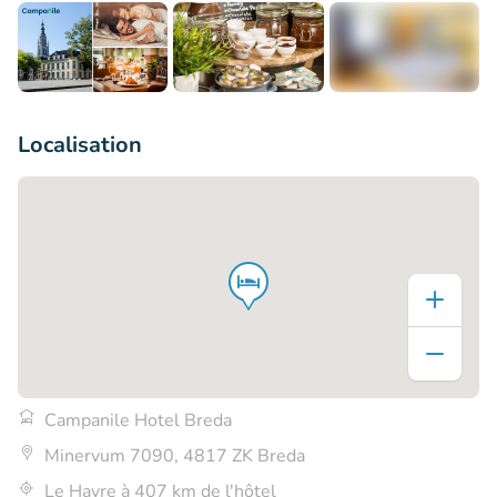
+12
Localisation
Campanile Hotel Breda
Minervum 7090, 4817 ZK Breda
Le Havre à 407 km de l'hôtel