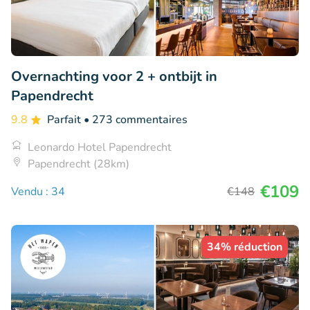
Overnachting voor 2 + ontbijt in
Papendrecht
9.8
Parfait
• 273 commentaires
Leonardo Hotel Papendrecht
Papendrecht (28km)
€109
Vendu : 34
€148
34% réduction