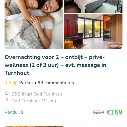
Overnachting voor 2 + ontbijt + privé-
wellness (2 of 3 uur) + evt. massage in
Turnhout
9.9
Parfait
• 93 commentaires
B&B Ikigai Oud-Turnhout
Oud-Turnhout (31km)
€169
Vendu : 8
€294