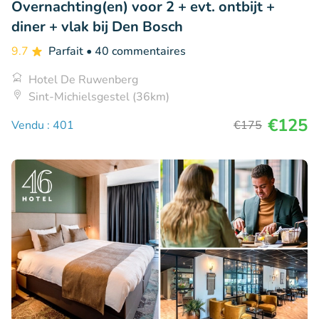
Overnachting(en) voor 2 + evt. ontbijt +
diner + vlak bij Den Bosch
9.7
Parfait
• 40 commentaires
Hotel De Ruwenberg
Sint-Michielsgestel (36km)
€125
Vendu : 401
€175