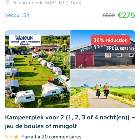
Hilvarenbeek, 5081 NJ (21km)
€275
Vendu : 54
€590
36% réduction
Kampeerplek voor 2 (1, 2, 3 of 4 nacht(en)) +
jeu de boules of minigolf
9.6
Parfait
• 20 commentaires