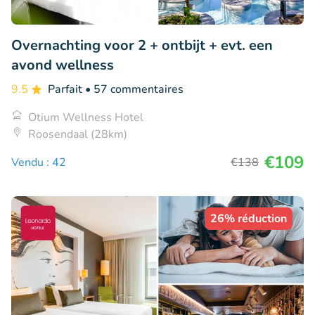
Overnachting voor 2 + ontbijt + evt. een
avond wellness
9.5
Parfait
• 57 commentaires
Otium Wellness Hotel
Roosendaal (28km)
€109
Vendu : 42
€138
26% réduction