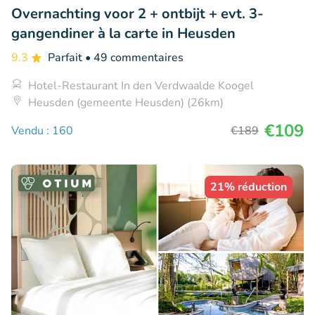
Overnachting voor 2 + ontbijt + evt. 3-
gangendiner à la carte in Heusden
9.3
Parfait
• 49 commentaires
Hotel-Restaurant In den Verdwaalde Koogel
Heusden (gemeente Heusden) (26km)
€109
Vendu : 160
€189
21% réduction