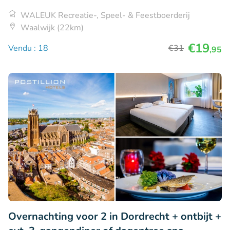
WALEUK Recreatie-, Speel- & Feestboerderij
Waalwijk (22km)
€19
Vendu : 18
€31
,95
Overnachting voor 2 in Dordrecht + ontbijt +