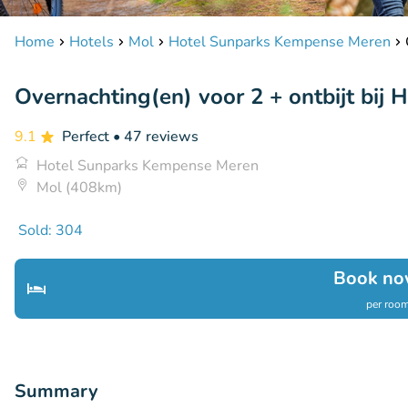
Home
Hotels
Mol
Hotel Sunparks Kempense Meren
Overnachting(en) voor 2 + ontbijt bi
9.1
Perfect
• 47 reviews
Hotel Sunparks Kempense Meren
Mol (408km)
Sold: 304
Book no
per room
Summary