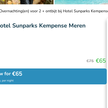
Overnachting(en) voor 2 + ontbijt bij Hotel Sunparks Kempen
j Hotel Sunparks Kempense Meren
€65
€75
€65
w for
, per night