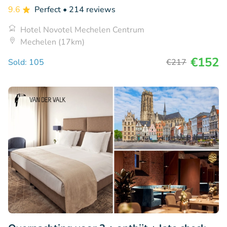
9.6
Perfect
• 214 reviews
Hotel Novotel Mechelen Centrum
Mechelen (17km)
€152
Sold: 105
€217