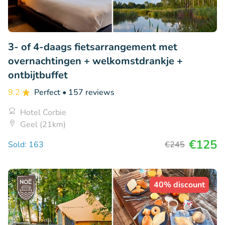
3- of 4-daags fietsarrangement met
overnachtingen + welkomstdrankje +
ontbijtbuffet
9.2
Perfect
• 157 reviews
Hotel Corbie
Geel (21km)
€125
Sold: 163
€245
40% discount