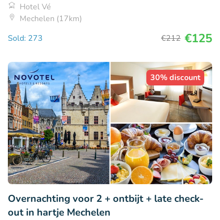
Hotel Vé
Mechelen (17km)
€125
Sold: 273
€212
30% discount
Overnachting voor 2 + ontbijt + late check-
out in hartje Mechelen