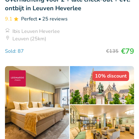
ontbijt in Leuven Heverlee
9.1
Perfect
• 25 reviews
Ibis Leuven Heverlee
Leuven (25km)
€79
Sold: 87
€135
10% discount