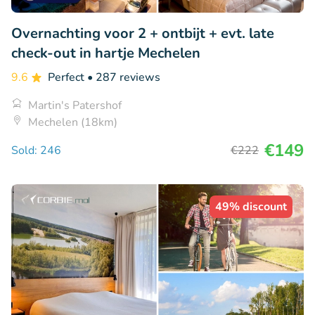
Overnachting voor 2 + ontbijt + evt. late
check-out in hartje Mechelen
9.6
Perfect
• 287 reviews
Martin's Patershof
Mechelen (18km)
€149
Sold: 246
€222
49% discount