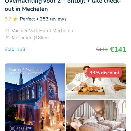
Overnachting voor 2 + ontbijt + late check-
out in Mechelen
9.7
Perfect
• 253 reviews
Van der Valk Hotel Mechelen
Mechelen (18km)
€141
Sold: 133
€141
33% discount