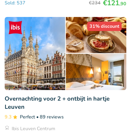
€121
Sold: 537
€234
,90
31% discount
Overnachting voor 2 + ontbijt in hartje
Leuven
9.3
Perfect
• 89 reviews
Ibis Leuven Centrum