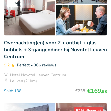
Overnachting(en) voor 2 + ontbijt + glas
bubbels + 3-gangendiner bij Novotel Leuven
Centrum
9.2
Perfect
• 366 reviews
Hotel Novotel Leuven Centrum
Leuven (21km)
€169
Sold: 138
€238
,98
52% discount