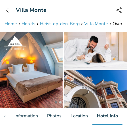
+31208087423
Villa Monte
Available until 23:00
Home
Hotels
Heist-op-den-Berg
Villa Monte
Overna
ity
Information
Photos
Location
Hotel Info