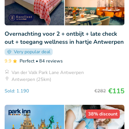
Overnachting voor 2 + ontbijt + late check
out + toegang wellness in hartje Antwerpen
Very popular deal
9.9
Perfect
• 84 reviews
Van der Valk Park Lane Antwerpen
Antwerpen (25km)
€115
Sold: 1.190
€282
38% discount