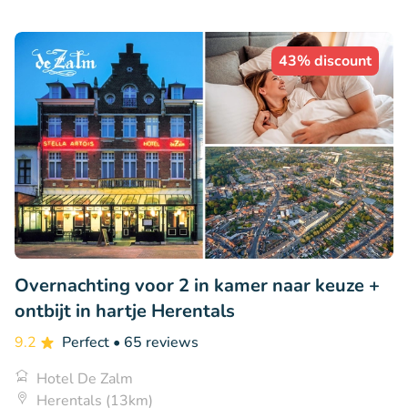
43% discount
Overnachting voor 2 in kamer naar keuze +
ontbijt in hartje Herentals
9.2
Perfect
• 65 reviews
Hotel De Zalm
Herentals (13km)