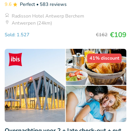
9.6
Perfect
• 583 reviews
Radisson Hotel Antwerp Berchem
Antwerpen (24km)
€109
Sold: 1.527
€162
41% discount
Overnachting voor 2 + late check-out + evt.