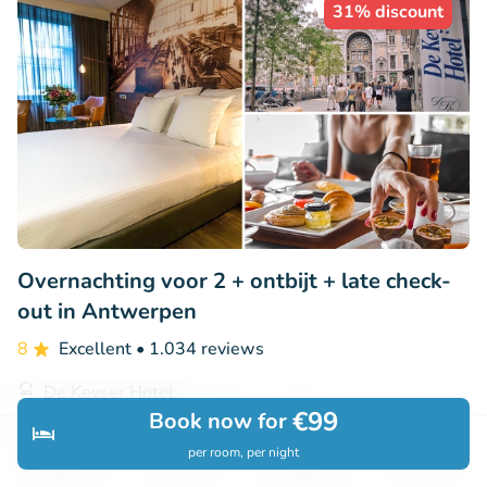
31% discount
Overnachting voor 2 + ontbijt + late check-
out in Antwerpen
8
Excellent
• 1.034 reviews
De Keyser Hotel
€99
Antwerpen (26km)
Book now for
per room, per night
€115
Sold: 83
€167
Discover
Search
Bookings
Menu