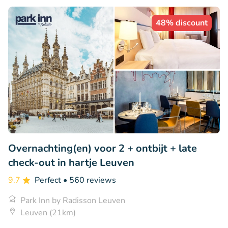
48% discount
Overnachting(en) voor 2 + ontbijt + late
check-out in hartje Leuven
9.7
Perfect
• 560 reviews
Park Inn by Radisson Leuven
Leuven (21km)