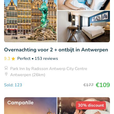
Overnachting voor 2 + ontbijt in Antwerpen
9.3
Perfect
• 153 reviews
Park Inn by Radisson Antwerp City Centre
Antwerpen (26km)
€109
Sold: 123
€177
30% discount