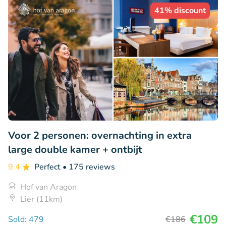
41% discount
Voor 2 personen: overnachting in extra
large double kamer + ontbijt
9.4
Perfect
• 175 reviews
Hof van Aragon
Lier (11km)
€109
Sold: 479
€186