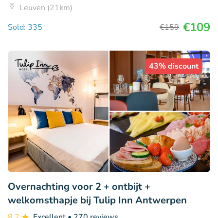
Leuven (21km)
€109
Sold: 335
€159
43% discount
Overnachting voor 2 + ontbijt +
welkomsthapje bij Tulip Inn Antwerpen
8.2
Excellent
• 270 reviews