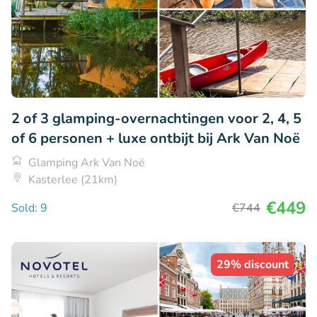
2 of 3 glamping-overnachtingen voor 2, 4, 5
of 6 personen + luxe ontbijt bij Ark Van Noë
Glamping Ark Van Noë
Kasterlee (21km)
€449
Sold: 9
€744
29% discount