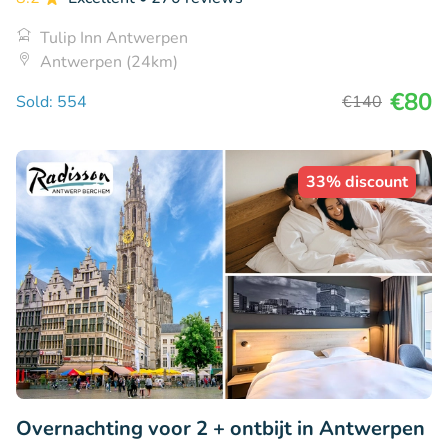
Tulip Inn Antwerpen
Antwerpen (24km)
€80
Sold: 554
€140
33% discount
Overnachting voor 2 + ontbijt in Antwerpen