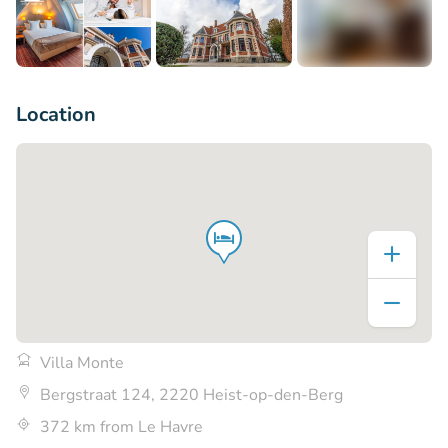
+5
Location
Villa Monte
Bergstraat 124, 2220 Heist-op-den-Berg
372 km from Le Havre