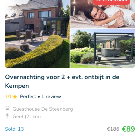
Overnachting voor 2 + evt. ontbijt in de
Kempen
10
Perfect
• 1 review
Guesthouse De Steenberg
Geel (21km)
€89
Sold: 13
€186