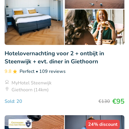
Hotelovernachting voor 2 + ontbijt in
Steenwijk + evt. diner in Giethoorn
9.8
Perfect
• 109 reviews
MyHotel Steenwijk
Giethoorn (14km)
€95
Sold: 20
€130
24% discount