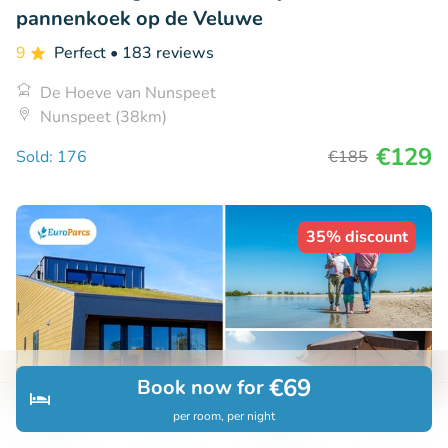
pannenkoek op de Veluwe
9
Perfect
• 183 reviews
De Hoeve van Nunspeet
Nunspeet (38km)
€129
Sold: 176
€185
35% discount
€69
Book now for
per room, per night
Discover
Search
Bookings
Menu