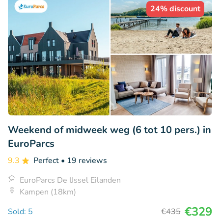
24% discount
Weekend of midweek weg (6 tot 10 pers.) in
EuroParcs
9.3
Perfect
• 19 reviews
EuroParcs De IJssel Eilanden
Kampen (18km)
€329
Sold: 5
€435