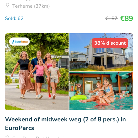
Terherne (37km)
€89
Sold: 62
€187
38% discount
Weekend of midweek weg (2 of 8 pers.) in
EuroParcs