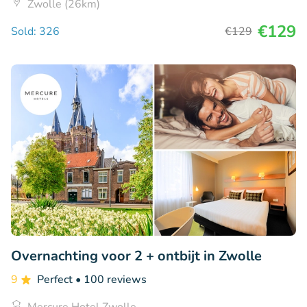
Zwolle (26km)
€129
Sold: 326
€129
Overnachting voor 2 + ontbijt in Zwolle
9
Perfect
• 100 reviews