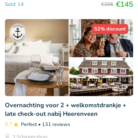
€145
Sold: 14
€206
52% discount
Overnachting voor 2 + welkomstdrankje +
late check-out nabij Heerenveen
9.7
Perfect
• 131 reviews
't Schippershuis