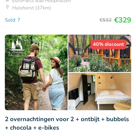
EuroParcs Bad Hoophuizen
Hulshorst (37km)
€329
Sold: 7
€532
40% discount
2 overnachtingen voor 2 + ontbijt + bubbels
+ chocola + e-bikes