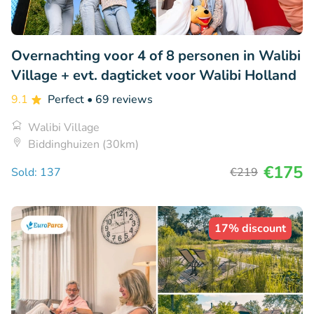
Overnachting voor 4 of 8 personen in Walibi
Village + evt. dagticket voor Walibi Holland
9.1
Perfect
• 69 reviews
Walibi Village
Biddinghuizen (30km)
€175
Sold: 137
€219
17% discount