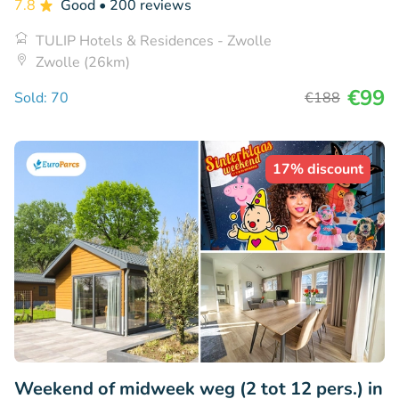
7.8
Good
• 200 reviews
TULIP Hotels & Residences - Zwolle
Zwolle (26km)
€99
Sold: 70
€188
17% discount
Weekend of midweek weg (2 tot 12 pers.) in