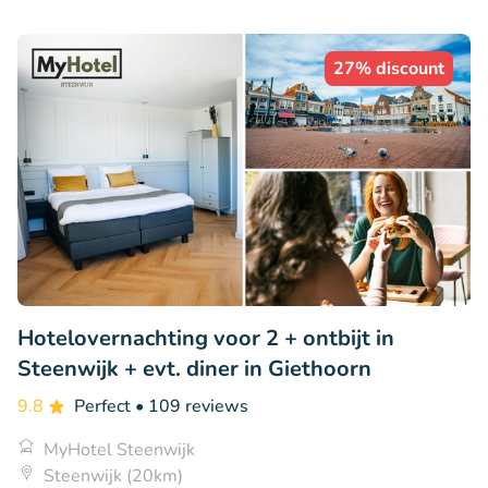
27% discount
Hotelovernachting voor 2 + ontbijt in
Steenwijk + evt. diner in Giethoorn
9.8
Perfect
• 109 reviews
MyHotel Steenwijk
Steenwijk (20km)