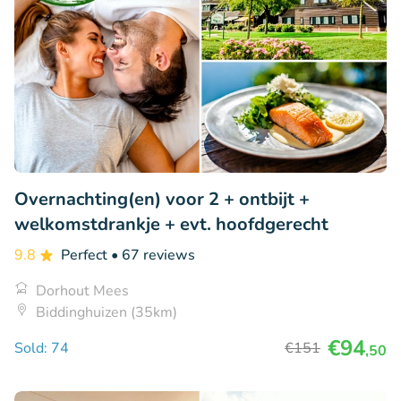
Overnachting(en) voor 2 + ontbijt +
welkomstdrankje + evt. hoofdgerecht
9.8
Perfect
• 67 reviews
Dorhout Mees
Biddinghuizen (35km)
€94
Sold: 74
€151
,50