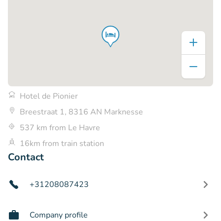
Hotel de Pionier
Breestraat 1, 8316 AN Marknesse
537 km from Le Havre
16km from train station
Contact
+31208087423
Company profile