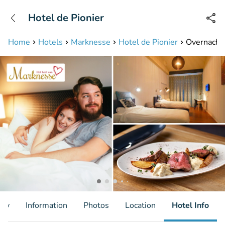
+31208087423
Hotel de Pionier
Available until 23:00
Home
Hotels
Marknesse
Hotel de Pionier
Overnachti
ity
Information
Photos
Location
Hotel Info