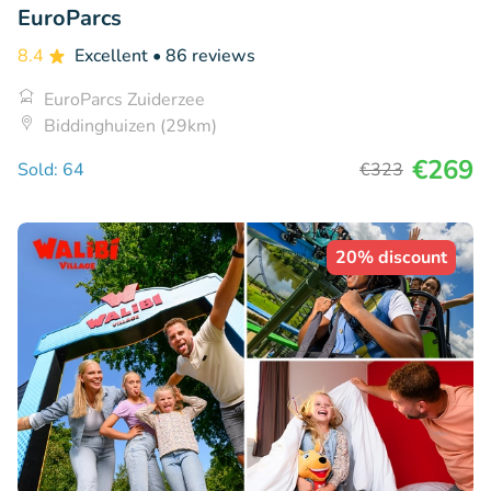
EuroParcs
8.4
Excellent
• 86 reviews
EuroParcs Zuiderzee
Biddinghuizen (29km)
€269
Sold: 64
€323
20% discount