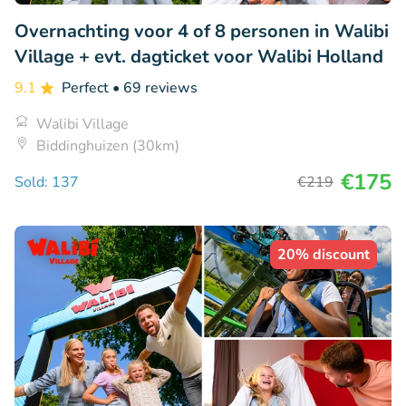
Overnachting voor 4 of 8 personen in Walibi
Village + evt. dagticket voor Walibi Holland
9.1
Perfect
• 69 reviews
Walibi Village
Biddinghuizen (30km)
€175
Sold: 137
€219
20% discount