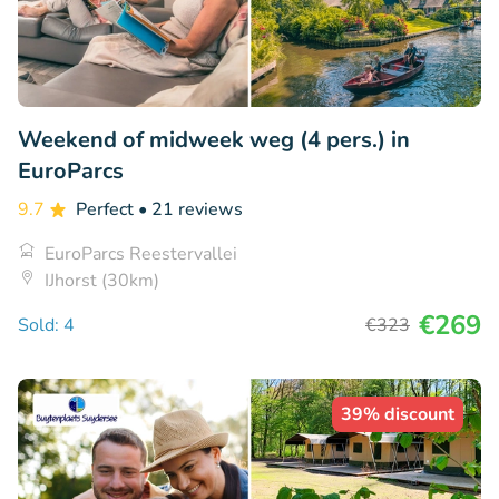
Weekend of midweek weg (4 pers.) in
EuroParcs
9.7
Perfect
• 21 reviews
EuroParcs Reestervallei
IJhorst (30km)
€269
Sold: 4
€323
39% discount