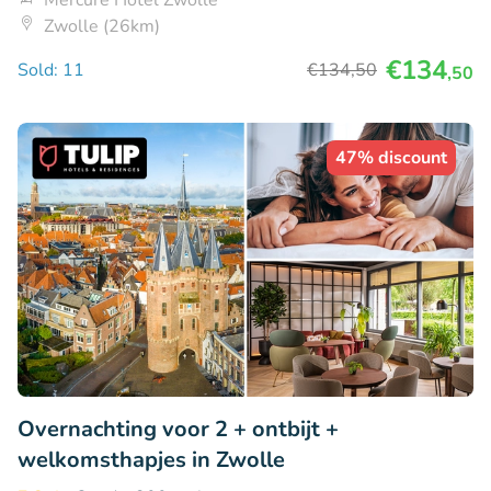
Mercure Hotel Zwolle
Zwolle (26km)
€134
Sold: 11
€134
,50
,50
47% discount
Overnachting voor 2 + ontbijt +
welkomsthapjes in Zwolle