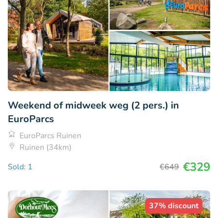
Weekend of midweek weg (2 pers.) in
EuroParcs
EuroParcs Ruinen
Ruinen (34km)
€329
Sold: 1
€649
37% discount