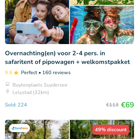
Overnachting(en) voor 2-4 pers. in
safaritent of pipowagen + welkomstpakket
9.6
Perfect
• 160 reviews
Buytenplaets Suydersee
Lelystad (32km)
€69
Sold: 224
€113
49% discount