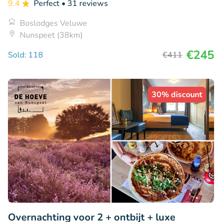
9.4
Perfect
• 31 reviews
Boslodges Veluwe
Nunspeet (38km)
€245
Sold: 118
€411
30% discount
Overnachting voor 2 + ontbijt + luxe