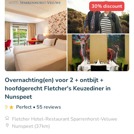
30% discount
Overnachting(en) voor 2 + ontbijt +
hoofdgerecht Fletcher's Keuzediner in
Nunspeet
9
Perfect
• 55 reviews
Fletcher Hotel-Restaurant Sparrenhorst-Veluwe
Nunspeet (37km)