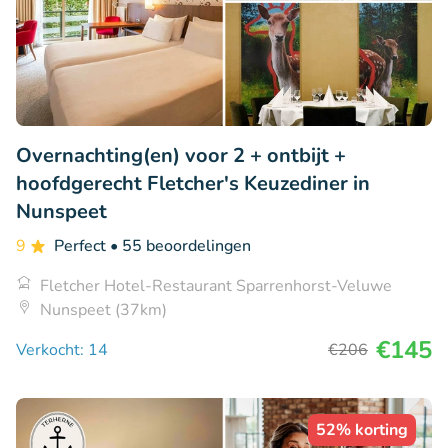
Overnachting(en) voor 2 + ontbijt +
hoofdgerecht Fletcher's Keuzediner in
Nunspeet
9
Perfect
• 55 beoordelingen
Fletcher Hotel-Restaurant Sparrenhorst-Veluwe
Nunspeet (37km)
€145
Verkocht: 14
€206
52% korting