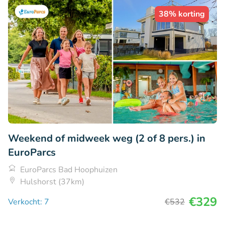
38% korting
Weekend of midweek weg (2 of 8 pers.) in
EuroParcs
EuroParcs Bad Hoophuizen
Hulshorst (37km)
€329
Verkocht: 7
€532