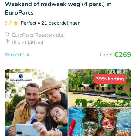
Weekend of midweek weg (4 pers.) in
EuroParcs
9.7
Perfect
• 21 beoordelingen
EuroParcs Reestervallei
IJhorst (30km)
€269
Verkocht: 4
€323
39% korting