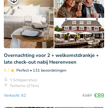
Overnachting voor 2 + welkomstdrankje +
late check-out nabij Heerenveen
9.7
Perfect
• 131 beoordelingen
't Schippershuis
Terherne (37km)
€89
Verkocht: 62
€187