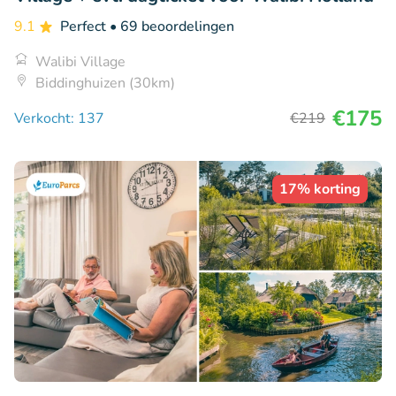
9.1
Perfect
• 69 beoordelingen
Walibi Village
Biddinghuizen (30km)
€175
Verkocht: 137
€219
17% korting