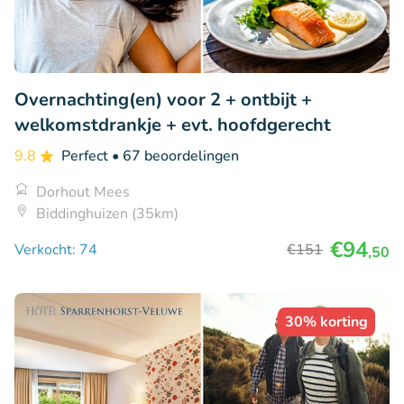
Overnachting(en) voor 2 + ontbijt +
welkomstdrankje + evt. hoofdgerecht
9.8
Perfect
• 67 beoordelingen
Dorhout Mees
Biddinghuizen (35km)
€94
Verkocht: 74
€151
,50
30% korting