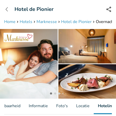
+31208087423
Hotel de Pionier
Bereikbaar tot 23:00 uur
Home
Hotels
Marknesse
Hotel de Pionier
Overnachti
hikbaarheid
Informatie
Foto's
Locatie
Hotelinfo