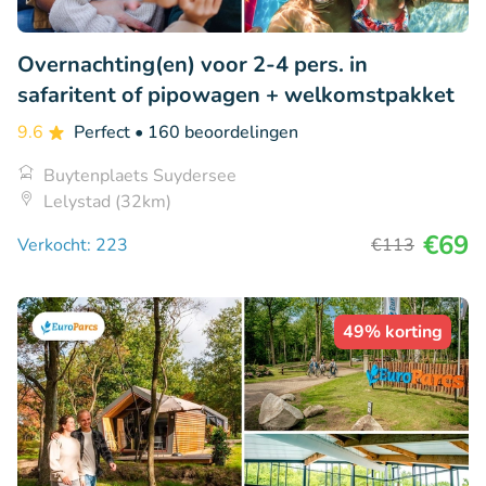
Overnachting(en) voor 2-4 pers. in
safaritent of pipowagen + welkomstpakket
9.6
Perfect
• 160 beoordelingen
Buytenplaets Suydersee
Lelystad (32km)
€69
Verkocht: 223
€113
49% korting