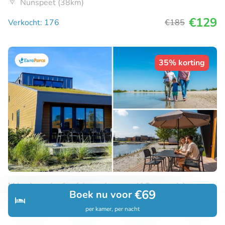
Nunspeet (38km)
€129
Verkocht: 176
€185
35% korting
Weekend of midweek weg (10 pers.) in
€69
Boek nu voor
EuroParcs
per kamer, per nacht
Ontdek
Zoeken
Boekingen
Menu
EuroParcs Hindeloopen