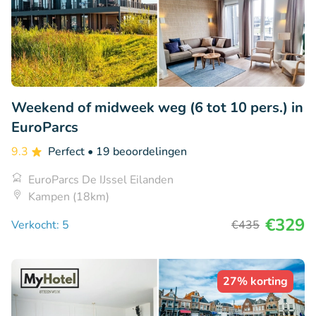
Weekend of midweek weg (6 tot 10 pers.) in
EuroParcs
9.3
Perfect
• 19 beoordelingen
EuroParcs De IJssel Eilanden
Kampen (18km)
€329
Verkocht: 5
€435
27% korting