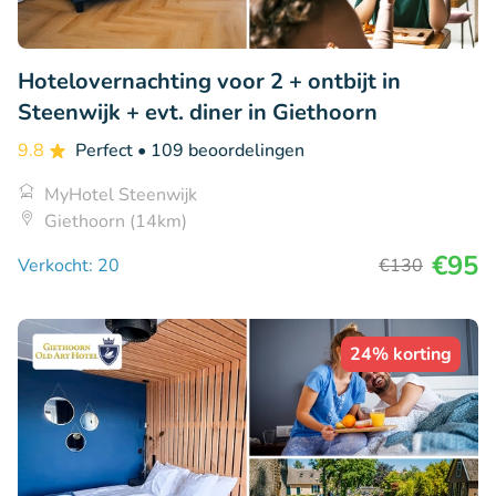
Hotelovernachting voor 2 + ontbijt in
Steenwijk + evt. diner in Giethoorn
9.8
Perfect
• 109 beoordelingen
MyHotel Steenwijk
Giethoorn (14km)
€95
Verkocht: 20
€130
24% korting