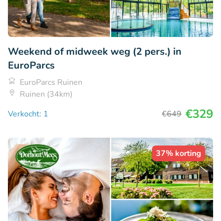
Weekend of midweek weg (2 pers.) in
EuroParcs
EuroParcs Ruinen
Ruinen (34km)
€329
Verkocht: 1
€649
37% korting