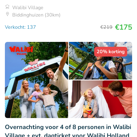
Walibi Village
Biddinghuizen (30km)
€175
Verkocht: 137
€219
20% korting
Overnachting voor 4 of 8 personen in Walibi
Village + evt. dagticket voor Walibi Holland