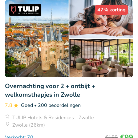
47% korting
Overnachting voor 2 + ontbijt +
welkomsthapjes in Zwolle
7.8
Goed
• 200 beoordelingen
TULIP Hotels & Residences - Zwolle
Zwolle (26km)
€99
Verkocht: 70
€188