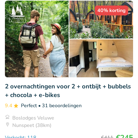
40% korting
2 overnachtingen voor 2 + ontbijt + bubbels
+ chocola + e-bikes
9.4
Perfect
• 31 beoordelingen
Boslodges Veluwe
Nunspeet (38km)
€245
Verkocht: 118
€411