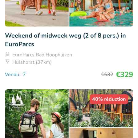
Weekend of midweek weg (2 of 8 pers.) in
EuroParcs
EuroParcs Bad Hoophuizen
Hulshorst (37km)
€329
Vendu : 7
€532
40% réduction