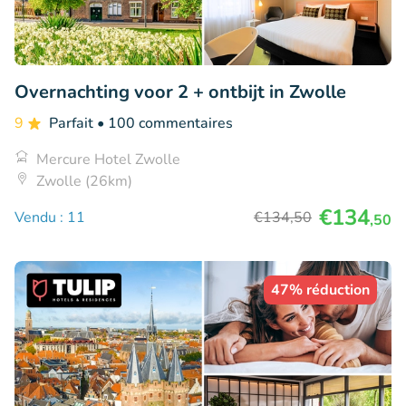
Overnachting voor 2 + ontbijt in Zwolle
9
Parfait
• 100 commentaires
Mercure Hotel Zwolle
Zwolle (26km)
€134
Vendu : 11
€134
,50
,50
47% réduction