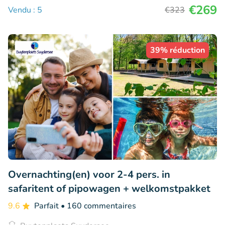
€269
Vendu : 5
€323
39% réduction
Overnachting(en) voor 2-4 pers. in
safaritent of pipowagen + welkomstpakket
9.6
Parfait
• 160 commentaires