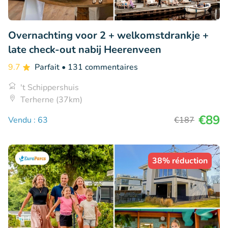
Overnachting voor 2 + welkomstdrankje +
late check-out nabij Heerenveen
9.7
Parfait
• 131 commentaires
't Schippershuis
Terherne (37km)
€89
Vendu : 63
€187
38% réduction