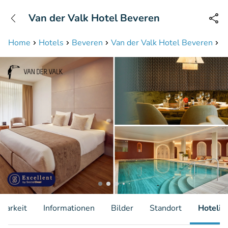
+31208087423
Van der Valk Hotel Beveren
Erreichbar bis 23:00 Uhr
Home
Hotels
Beveren
Van der Valk Hotel Beveren
Ü
gbarkeit
Informationen
Bilder
Standort
Hotelin