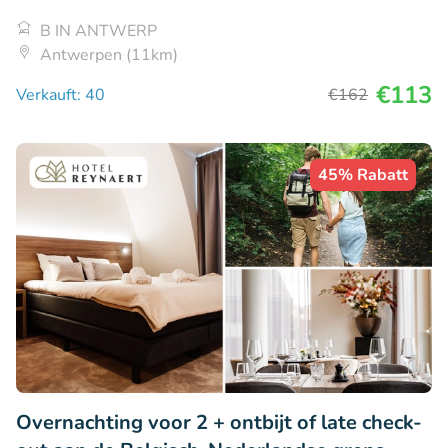
B IN ANTWERP
Antwerpen (11km)
€113
Verkauft: 40
€162
45% Rabatt
Overnachting voor 2 + ontbijt of late check-