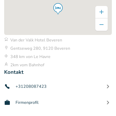
Van der Valk Hotel Beveren
Gentseweg 280, 9120 Beveren
348 km von Le Havre
2km vom Bahnhof
Kontakt
+31208087423
Firmenprofil