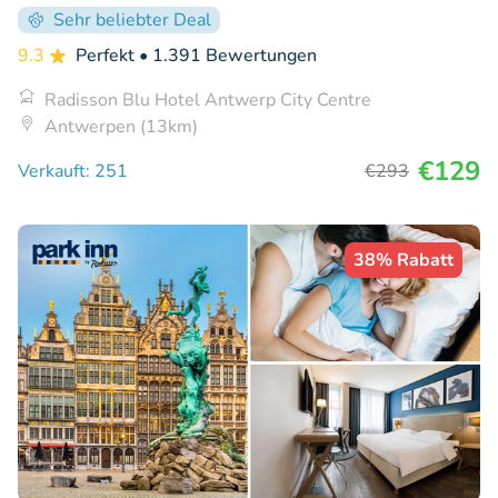
Sehr beliebter Deal
9.3
Perfekt
• 1.391 Bewertungen
Radisson Blu Hotel Antwerp City Centre
Antwerpen (13km)
€129
Verkauft: 251
€293
38% Rabatt