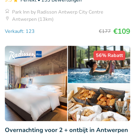
9.3
Perfekt
• 153 Bewertungen
Park Inn by Radisson Antwerp City Centre
Antwerpen (13km)
€109
Verkauft: 123
€177
56% Rabatt
Overnachting voor 2 + ontbijt in Antwerpen