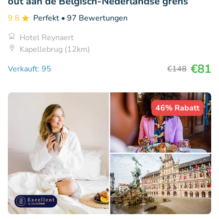
out aan de Belgisch-Nederlandse grens
9.8
Perfekt
• 97 Bewertungen
Hotel Reynaert
Kapellebrug (12km)
€81
Verkauft: 95
€148
46% Rabatt