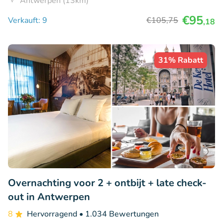
Antwerpen (13km)
€95
Verkauft: 9
€105
,75
,18
31% Rabatt
Overnachting voor 2 + ontbijt + late check-
out in Antwerpen
8
Hervorragend
• 1.034 Bewertungen