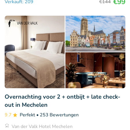
€99
Verkauft: 209
€144
Overnachting voor 2 + ontbijt + late check-
out in Mechelen
9.7
Perfekt
• 253 Bewertungen
Van der Valk Hotel Mechelen