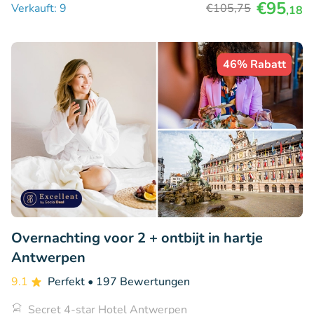
€95
Verkauft: 9
€105
,75
,18
46% Rabatt
Overnachting voor 2 + ontbijt in hartje
Antwerpen
9.1
Perfekt
• 197 Bewertungen
Secret 4-star Hotel Antwerpen