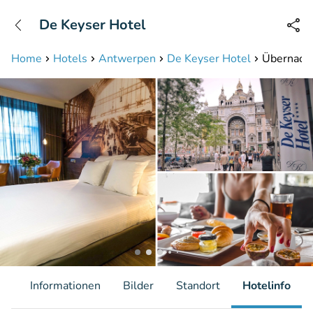
+31208087423
De Keyser Hotel
Erreichbar bis 23:00 Uhr
Home
Hotels
Antwerpen
De Keyser Hotel
Übernacht
it
Informationen
Bilder
Standort
Hotelinfo