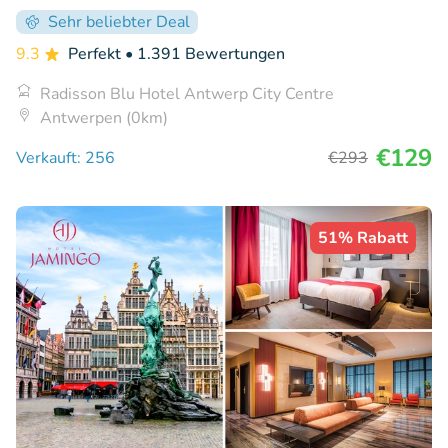
Sehr beliebter Deal
9.3
Perfekt
• 1.391 Bewertungen
Radisson Blu Hotel Antwerp City Centre
Antwerpen (0km)
€129
Verkauft: 256
€293
51% Rabatt