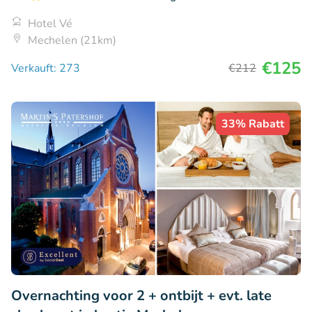
Hotel Vé
Mechelen (21km)
€125
Verkauft: 273
€212
33% Rabatt
Overnachting voor 2 + ontbijt + evt. late