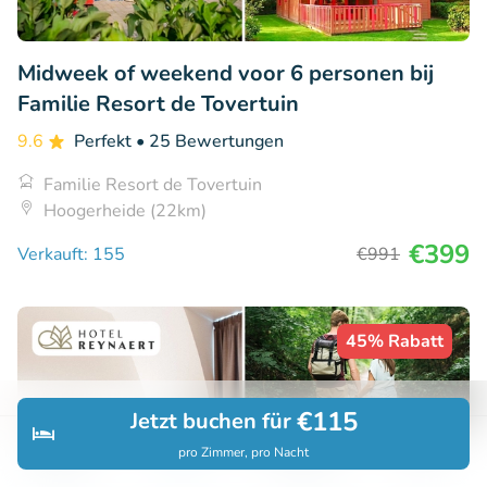
Midweek of weekend voor 6 personen bij
Familie Resort de Tovertuin
9.6
Perfekt
• 25 Bewertungen
Familie Resort de Tovertuin
Hoogerheide (22km)
€399
Verkauft: 155
€991
45% Rabatt
€115
Jetzt buchen für
pro Zimmer, pro Nacht
Entdecken
Suchen
Buchungen
Menü