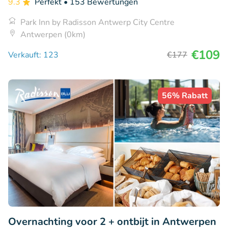
9.3
Perfekt
• 153 Bewertungen
Park Inn by Radisson Antwerp City Centre
Antwerpen (0km)
€109
Verkauft: 123
€177
56% Rabatt
Overnachting voor 2 + ontbijt in Antwerpen