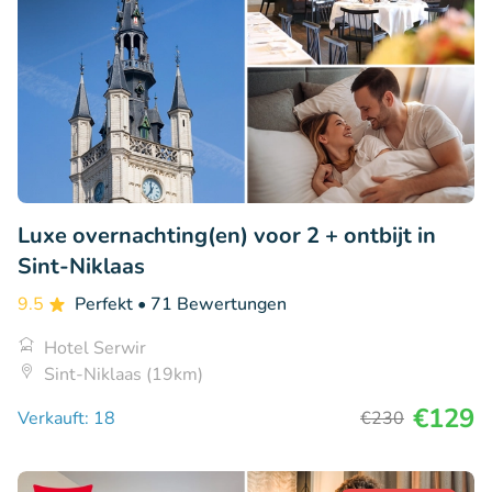
Luxe overnachting(en) voor 2 + ontbijt in
Sint-Niklaas
9.5
Perfekt
• 71 Bewertungen
Hotel Serwir
Sint-Niklaas (19km)
€129
Verkauft: 18
€230