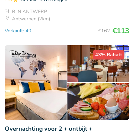
B IN ANTWERP
Antwerpen (2km)
€113
Verkauft: 40
€162
43% Rabatt
Overnachting voor 2 + ontbijt +