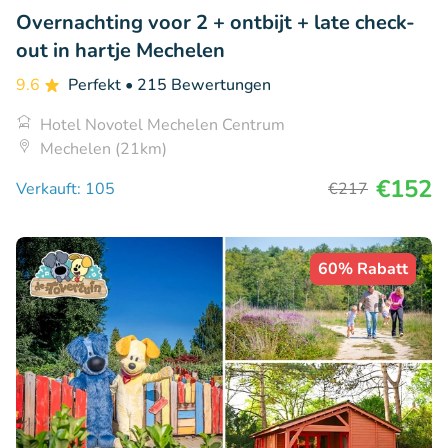
Overnachting voor 2 + ontbijt + late check-
out in hartje Mechelen
9.6
Perfekt
• 215 Bewertungen
Hotel Novotel Mechelen Centrum
Mechelen (21km)
€152
Verkauft: 105
€217
60% Rabatt