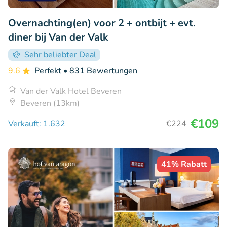
Overnachting(en) voor 2 + ontbijt + evt.
diner bij Van der Valk
Sehr beliebter Deal
9.6
Perfekt
• 831 Bewertungen
Van der Valk Hotel Beveren
Beveren (13km)
€109
Verkauft: 1.632
€224
41% Rabatt