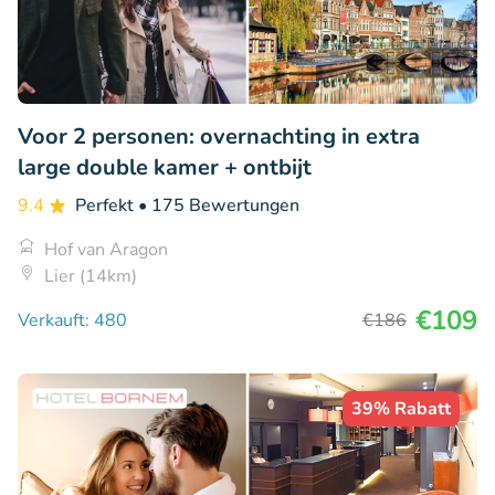
Voor 2 personen: overnachting in extra
large double kamer + ontbijt
9.4
Perfekt
• 175 Bewertungen
Hof van Aragon
Lier (14km)
€109
Verkauft: 480
€186
39% Rabatt