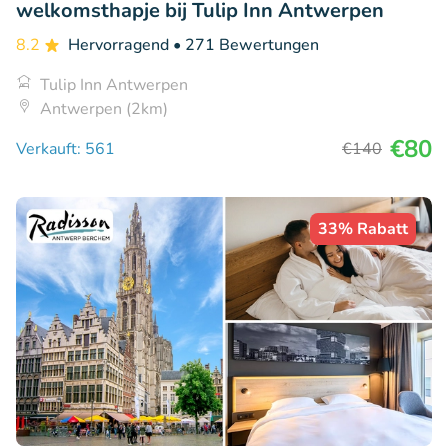
welkomsthapje bij Tulip Inn Antwerpen
8.2
Hervorragend
• 271 Bewertungen
Tulip Inn Antwerpen
Antwerpen (2km)
€80
Verkauft: 561
€140
33% Rabatt