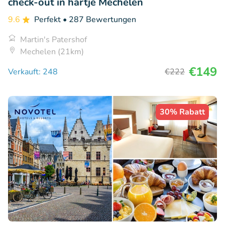
check-out in hartje Mechelen
9.6
Perfekt
• 287 Bewertungen
Martin's Patershof
Mechelen (21km)
€149
Verkauft: 248
€222
30% Rabatt