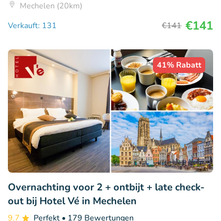
Mechelen (20km)
€141
Verkauft: 131
€141
41% Rabatt
Overnachting voor 2 + ontbijt + late check-
out bij Hotel Vé in Mechelen
9.7
Perfekt
• 179 Bewertungen