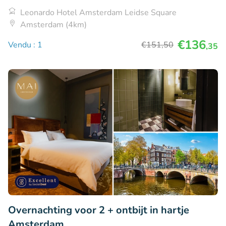
Leonardo Hotel Amsterdam Leidse Square
Amsterdam (4km)
€136
Vendu : 1
€151
,50
,35
Overnachting voor 2 + ontbijt in hartje
Amsterdam