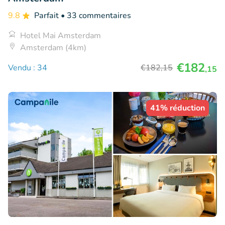
9.8
Parfait
• 33 commentaires
Hotel Mai Amsterdam
Amsterdam (4km)
€182
Vendu : 34
€182
,15
,15
41% réduction