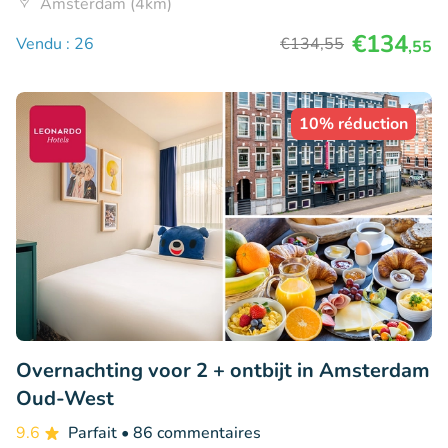
Amsterdam (4km)
€134
Vendu : 26
€134
,55
,55
10% réduction
Overnachting voor 2 + ontbijt in Amsterdam
Oud-West
9.6
Parfait
• 86 commentaires