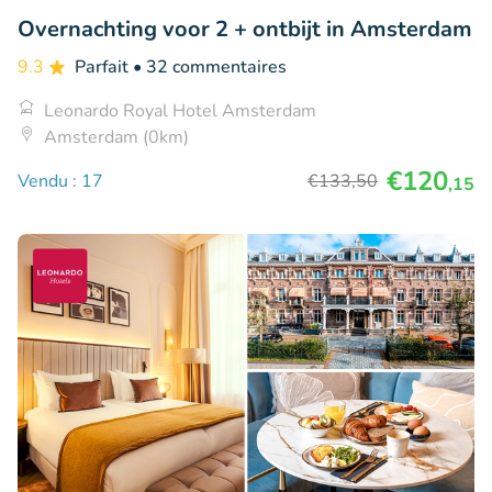
Overnachting voor 2 + ontbijt in Amsterdam
9.3
Parfait
• 32 commentaires
Leonardo Royal Hotel Amsterdam
Amsterdam (0km)
€120
Vendu : 17
€133
,50
,15