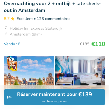
Overnachting voor 2 + ontbijt + late check-
out in Amsterdam
8.7
Excellent
• 123 commentaires
Holiday Inn Express Sloterdijk
Amsterdam (8km)
€110
Vendu : 8
€185
€139
Réserver maintenant pour
par chambre, par nuit
Découvrir
Rechercher
Réservations
Menu