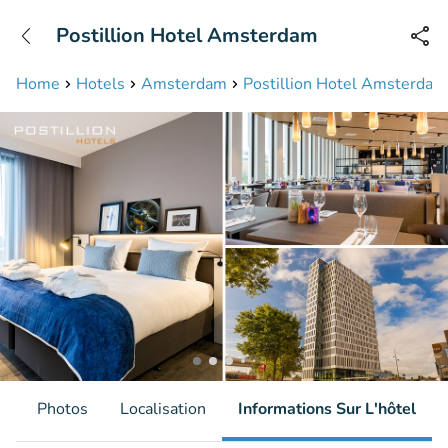
+31208087423
Postillion Hotel Amsterdam
Disponible jusqu'à 23:00 heures
Home
Hotels
Amsterdam
Postillion Hotel Amsterdam
s
Photos
Localisation
Informations Sur L'hôtel