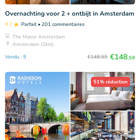
Overnachting voor 2 + ontbijt in Amsterdam
9.7
Parfait
• 201 commentaires
The Manor Amsterdam
Amsterdam (2km)
€148
Vendu : 9
€148
,59
,59
51% réduction