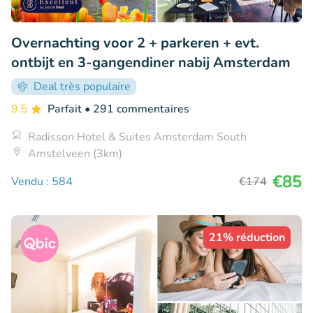
Overnachting voor 2 + parkeren + evt.
ontbijt en 3-gangendiner nabij Amsterdam
Deal très populaire
9.5
Parfait
• 291 commentaires
Radisson Hotel & Suites Amsterdam South
Amstelveen (3km)
€85
Vendu : 584
€174
21% réduction