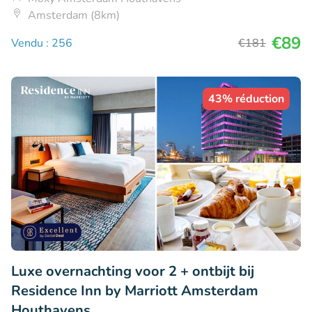
Amsterdam (8km)
€89
Vendu : 256
€181
43% réduction
Luxe overnachting voor 2 + ontbijt bij
Residence Inn by Marriott Amsterdam
Houthavens