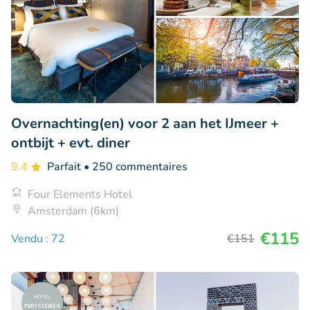
Overnachting(en) voor 2 aan het IJmeer +
ontbijt + evt. diner
9.4
Parfait
• 250 commentaires
Four Elements Hotel
Amsterdam (6km)
€115
Vendu : 72
€151