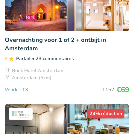
Overnachting voor 1 of 2 + ontbijt in
Amsterdam
9
Parfait
• 23 commentaires
Bunk Hotel Amsterdam
Amsterdam (6km)
€69
Vendu : 13
€152
24% réduction