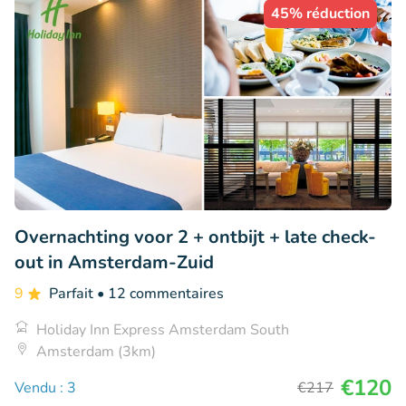
45% réduction
Overnachting voor 2 + ontbijt + late check-
out in Amsterdam-Zuid
9
Parfait
• 12 commentaires
Holiday Inn Express Amsterdam South
Amsterdam (3km)
€120
Vendu : 3
€217