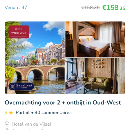
€158
Vendu : 47
€158
,35
,35
Overnachting voor 2 + ontbijt in Oud-West
9
Parfait
• 30 commentaires
Hotel van de Vijsel