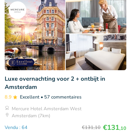
Luxe overnachting voor 2 + ontbijt in
Amsterdam
8.9
Excellent
• 57 commentaires
Mercure Hotel Amsterdam West
Amsterdam (7km)
€131
Vendu : 64
€131
,10
,10