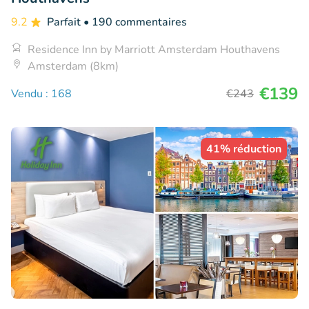
9.2
Parfait
• 190 commentaires
Residence Inn by Marriott Amsterdam Houthavens
Amsterdam (8km)
€139
Vendu : 168
€243
41% réduction