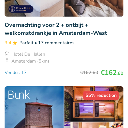
Overnachting voor 2 + ontbijt +
welkomstdrankje in Amsterdam-West
9.4
Parfait
• 17 commentaires
Hotel De Hallen
Amsterdam (5km)
€162
Vendu : 17
€162
,60
,60
55% réduction