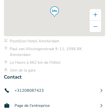
Postillion Hotel Amsterdam
Paul van Vlissingenstraat 9-11, 1096 BK
Amsterdam
Le Havre à 462 km de l'hôtel
1km de la gare
Contact
+31208087423
Page de l'entreprise