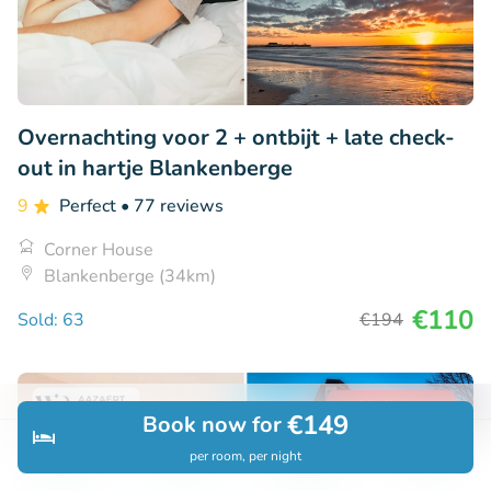
Overnachting voor 2 + ontbijt + late check-
out in hartje Blankenberge
9
Perfect
• 77 reviews
Corner House
Blankenberge (34km)
€110
Sold: 63
€194
41% discount
€149
Book now for
per room, per night
Discover
Search
Bookings
Menu