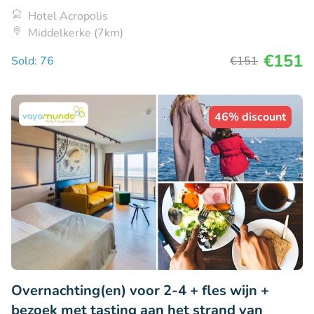
Hotel Acropolis
Middelkerke (7km)
€151
Sold: 76
€151
46% discount
Overnachting(en) voor 2-4 + fles wijn +
bezoek met tasting aan het strand van