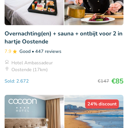
Overnachting(en) + sauna + ontbijt voor 2 in
hartje Oostende
7.9
Good
• 447 reviews
Hotel Ambassadeur
Oostende (17km)
€85
Sold: 2.672
€147
24% discount