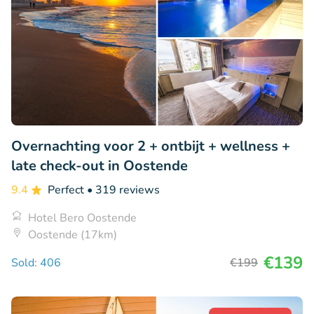
Overnachting voor 2 + ontbijt + wellness +
late check-out in Oostende
9.4
Perfect
• 319 reviews
Hotel Bero Oostende
Oostende (17km)
€139
Sold: 406
€199