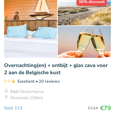
36% discount
Overnachting(en) + ontbijt + glas cava voor
2 aan de Belgische kust
8.9
Excellent
• 20 reviews
B&B Oesterhoeve
Oostende (19km)
€79
Sold: 113
€124