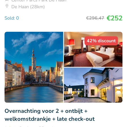
Center Parcs Park De Haan
De Haan (28km)
€252
Sold: 0
€296
,47
42% discount
Overnachting voor 2 + ontbijt +
welkomstdrankje + late check-out