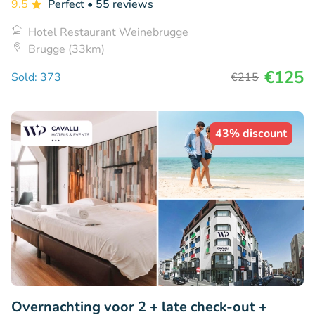
9.5
Perfect
• 55 reviews
Hotel Restaurant Weinebrugge
Brugge (33km)
€125
Sold: 373
€215
43% discount
Overnachting voor 2 + late check-out +