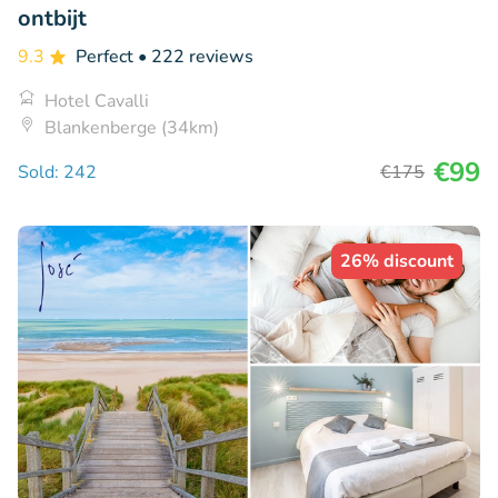
ontbijt
9.3
Perfect
• 222 reviews
Hotel Cavalli
Blankenberge (34km)
€99
Sold: 242
€175
26% discount