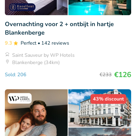
Overnachting voor 2 + ontbijt in hartje
Blankenberge
9.3
Perfect
• 142 reviews
Saint Sauveur by WP Hotels
Blankenberge (34km)
€126
Sold: 206
€233
43% discount