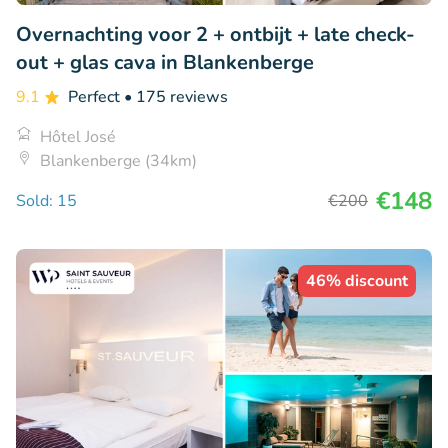
Overnachting voor 2 + ontbijt + late check-
out + glas cava in Blankenberge
9.1
Perfect
• 175 reviews
Hôtel José
Blankenberge (34km)
€148
Sold: 15
€200
46% discount