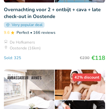
Overnachting voor 2 + ontbijt + cava + late
check-out in Oostende
Very popular deal
9.6
Perfect
• 166 reviews
De Hofkamers
Oostende (16km)
€118
Sold: 325
€230
42% discount