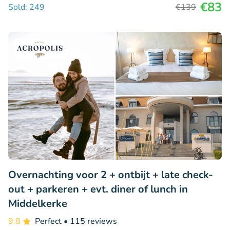
€83
Sold: 249
€139
Overnachting voor 2 + ontbijt + late check-
out + parkeren + evt. diner of lunch in
Middelkerke
9.8
Perfect
• 115 reviews