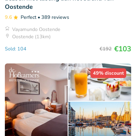
Oostende
9.6
Perfect
• 389 reviews
Vayamundo Oostende
Oostende (13km)
€103
Sold: 104
€192
49% discount