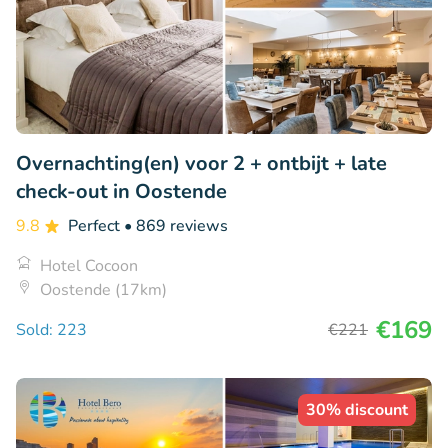
Overnachting(en) voor 2 + ontbijt + late
check-out in Oostende
9.8
Perfect
• 869 reviews
Hotel Cocoon
Oostende (17km)
€169
Sold: 223
€221
30% discount