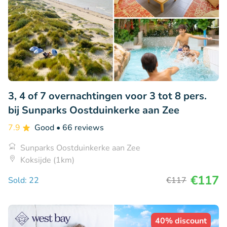
3, 4 of 7 overnachtingen voor 3 tot 8 pers.
bij Sunparks Oostduinkerke aan Zee
7.9
Good
• 66 reviews
Sunparks Oostduinkerke aan Zee
Koksijde (1km)
€117
Sold: 22
€117
40% discount