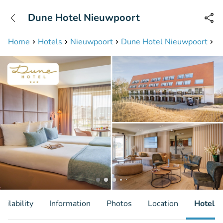
+31208087423
Dune Hotel Nieuwpoort
Available until 23:00
Home
Hotels
Nieuwpoort
Dune Hotel Nieuwpoort
Ov
ailability
Information
Photos
Location
Hotel I