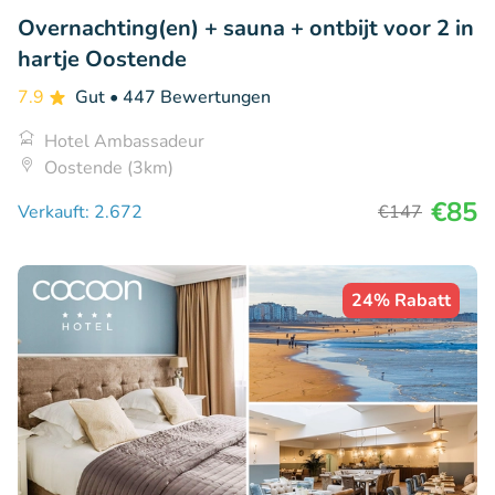
Overnachting(en) + sauna + ontbijt voor 2 in
hartje Oostende
7.9
Gut
• 447 Bewertungen
Hotel Ambassadeur
Oostende (3km)
€85
Verkauft: 2.672
€147
24% Rabatt