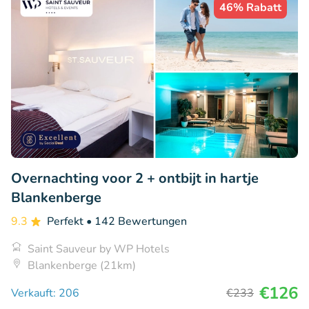
46% Rabatt
Overnachting voor 2 + ontbijt in hartje
Blankenberge
9.3
Perfekt
• 142 Bewertungen
Saint Sauveur by WP Hotels
Blankenberge (21km)
€126
Verkauft: 206
€233