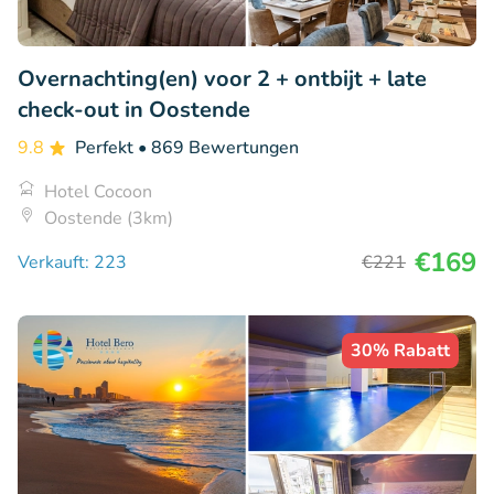
Overnachting(en) voor 2 + ontbijt + late
check-out in Oostende
9.8
Perfekt
• 869 Bewertungen
Hotel Cocoon
Oostende (3km)
€169
Verkauft: 223
€221
30% Rabatt