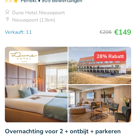
9.8
Perfekt
• 905 Bewertungen
Dune Hotel Nieuwpoort
Nieuwpoort (13km)
€149
Verkauft: 11
€206
28% Rabatt
Overnachting voor 2 + ontbijt + parkeren