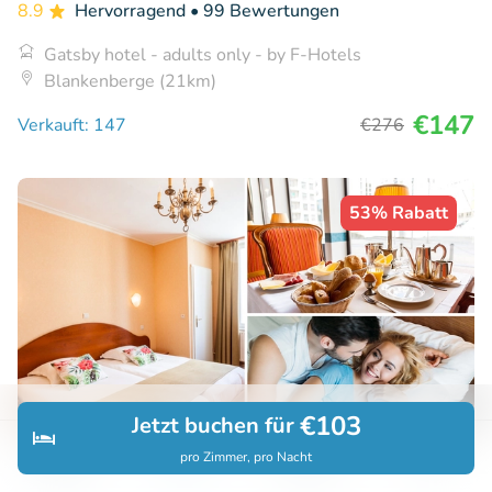
8.9
Hervorragend
• 99 Bewertungen
Gatsby hotel - adults only - by F-Hotels
Blankenberge (21km)
€147
Verkauft: 147
€276
53% Rabatt
€103
Jetzt buchen für
pro Zimmer, pro Nacht
Entdecken
Suchen
Buchungen
Menü
Overnachting voor 2 aan zee + ontbijt +