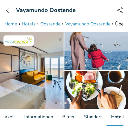
+31208087423
Vayamundo Oostende
Erreichbar bis 23:00 Uhr (max 0,09€/Min)
Home
Hotels
Oostende
Vayamundo Oostende
Übern
gbarkeit
Informationen
Bilder
Standort
Hotelin