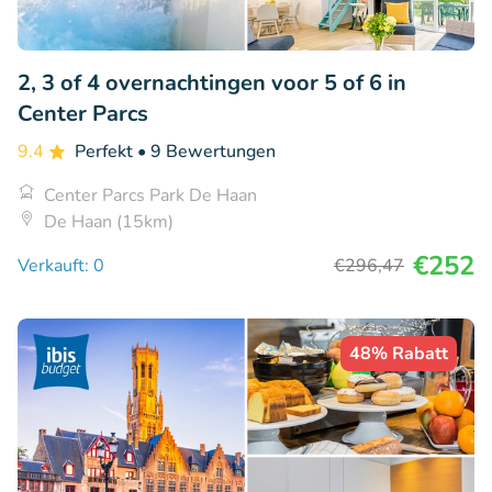
2, 3 of 4 overnachtingen voor 5 of 6 in
Center Parcs
9.4
Perfekt
• 9 Bewertungen
Center Parcs Park De Haan
De Haan (15km)
€252
Verkauft: 0
€296
,47
48% Rabatt