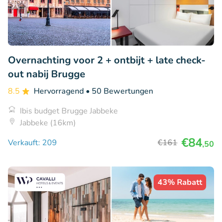
Overnachting voor 2 + ontbijt + late check-
out nabij Brugge
8.5
Hervorragend
• 50 Bewertungen
Ibis budget Brugge Jabbeke
Jabbeke (16km)
€84
Verkauft: 209
€161
,50
43% Rabatt