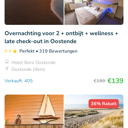
Overnachting voor 2 + ontbijt + wellness +
late check-out in Oostende
9.4
Perfekt
• 319 Bewertungen
Hotel Bero Oostende
Oostende (4km)
€139
Verkauft: 405
€199
36% Rabatt