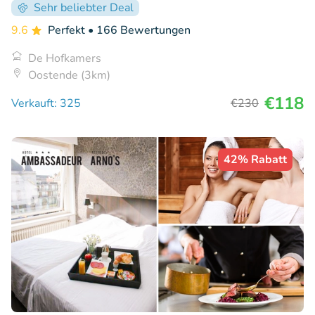
Sehr beliebter Deal
9.6
Perfekt
• 166 Bewertungen
De Hofkamers
Oostende (3km)
€118
Verkauft: 325
€230
42% Rabatt