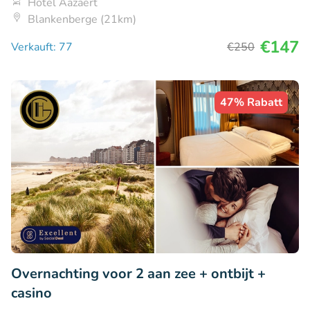
Hotel Aazaert
Blankenberge (21km)
€147
Verkauft: 77
€250
47% Rabatt
Overnachting voor 2 aan zee + ontbijt +
casino