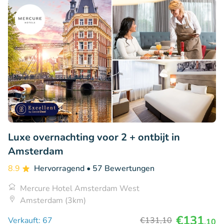
Luxe overnachting voor 2 + ontbijt in
Amsterdam
8.9
Hervorragend
• 57 Bewertungen
Mercure Hotel Amsterdam West
Amsterdam (3km)
€131
Verkauft: 67
€131
,10
,10