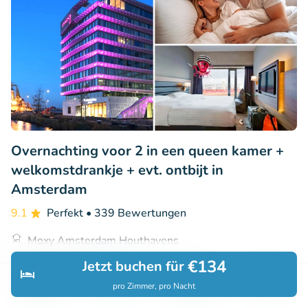
Overnachting voor 2 in een queen kamer +
welkomstdrankje + evt. ontbijt in
Amsterdam
9.1
Perfekt
• 339 Bewertungen
Moxy Amsterdam Houthavens
Amsterdam (6km)
€134
Jetzt buchen für
€89
Verkauft: 261
€181
pro Zimmer, pro Nacht
Entdecken
Suchen
Buchungen
Menü