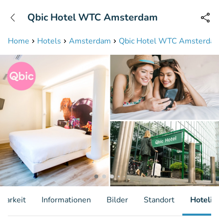
+31208087423
Qbic Hotel WTC Amsterdam
Erreichbar bis 23:00 Uhr (max 0,09€/Min)
Home
Hotels
Amsterdam
Qbic Hotel WTC Amsterda
gbarkeit
Informationen
Bilder
Standort
Hotelin