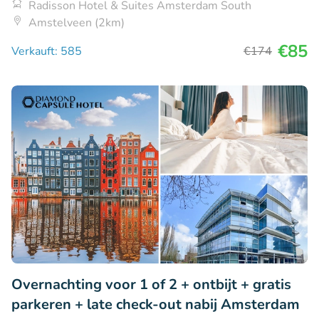
Radisson Hotel & Suites Amsterdam South
Amstelveen (2km)
€85
Verkauft: 585
€174
Overnachting voor 1 of 2 + ontbijt + gratis
parkeren + late check-out nabij Amsterdam