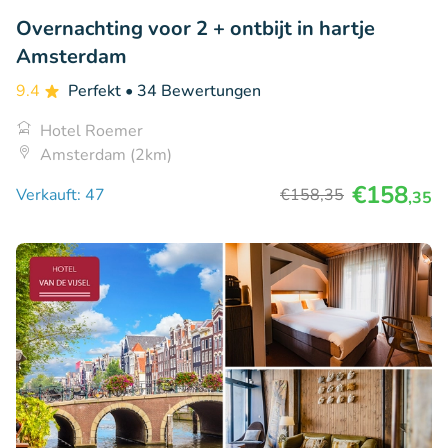
Overnachting voor 2 + ontbijt in hartje
Amsterdam
9.4
Perfekt
• 34 Bewertungen
Hotel Roemer
Amsterdam (2km)
€158
Verkauft: 47
€158
,35
,35