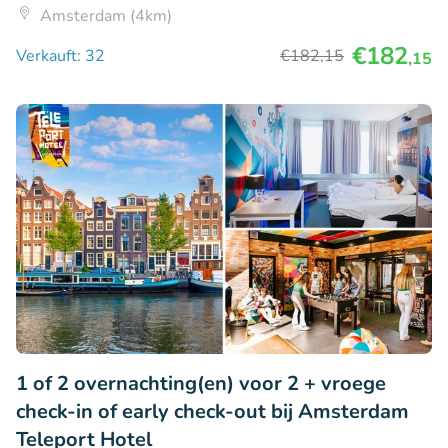
Amsterdam (4km)
€182
Verkauft: 32
€182
,15
,15
1 of 2 overnachting(en) voor 2 + vroege
check-in of early check-out bij Amsterdam
Teleport Hotel