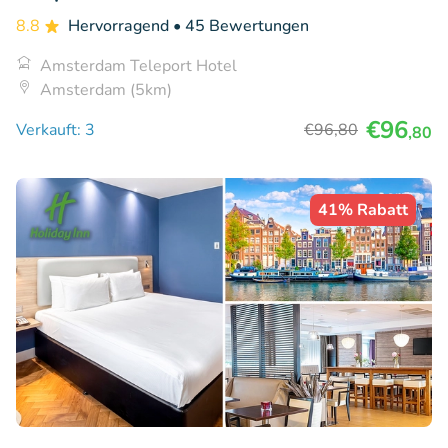
8.8
Hervorragend
• 45 Bewertungen
Amsterdam Teleport Hotel
Amsterdam (5km)
€96
Verkauft: 3
€96
,80
,80
41% Rabatt