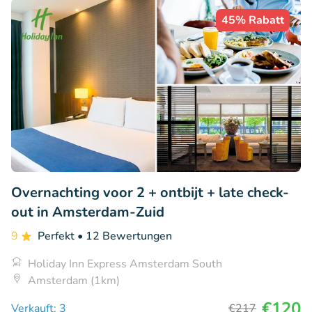
45% Rabatt
Overnachting voor 2 + ontbijt + late check-
out in Amsterdam-Zuid
9
Perfekt
• 12 Bewertungen
Holiday Inn Express Amsterdam South
Amsterdam (1km)
€120
Verkauft: 3
€217