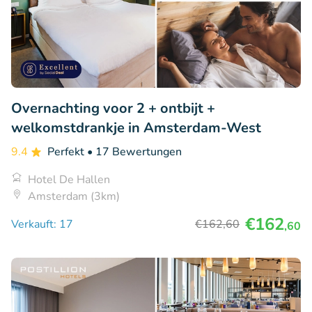
Overnachting voor 2 + ontbijt +
welkomstdrankje in Amsterdam-West
9.4
Perfekt
• 17 Bewertungen
Hotel De Hallen
Amsterdam (3km)
€162
Verkauft: 17
€162
,60
,60