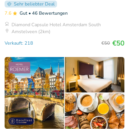
Sehr beliebter Deal
7.6
Gut
• 46 Bewertungen
Diamond Capsule Hotel Amsterdam South
Amstelveen (2km)
€50
Verkauft: 218
€50