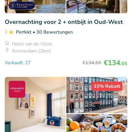
Overnachting voor 2 + ontbijt in Oud-West
9
Perfekt
• 30 Bewertungen
Hotel van de Vijsel
Amsterdam (2km)
€134
Verkauft: 27
€134
,55
,55
10% Rabatt