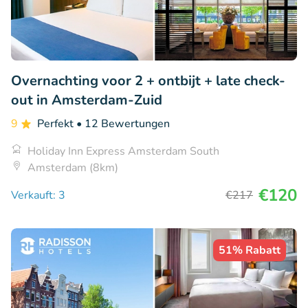
Overnachting voor 2 + ontbijt + late check-
out in Amsterdam-Zuid
9
Perfekt
• 12 Bewertungen
Holiday Inn Express Amsterdam South
Amsterdam (8km)
€120
Verkauft: 3
€217
51% Rabatt