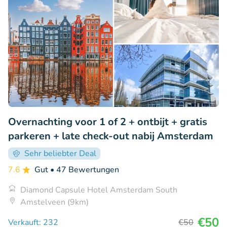
Overnachting voor 1 of 2 + ontbijt + gratis
parkeren + late check-out nabij Amsterdam
Sehr beliebter Deal
7.6
Gut
• 47 Bewertungen
Diamond Capsule Hotel Amsterdam South
Amstelveen (9km)
€50
Verkauft: 232
€50