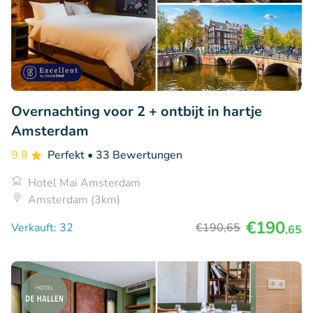
Overnachting voor 2 + ontbijt in hartje
Amsterdam
9.8
Perfekt
• 33 Bewertungen
Hotel Mai Amsterdam
Amsterdam (3km)
€190
Verkauft: 32
€190
,65
,65