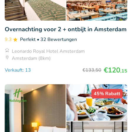
Overnachting voor 2 + ontbijt in Amsterdam
9.3
Perfekt
• 32 Bewertungen
Leonardo Royal Hotel Amsterdam
Amsterdam (8km)
€120
Verkauft: 13
€133
,50
,15
45% Rabatt