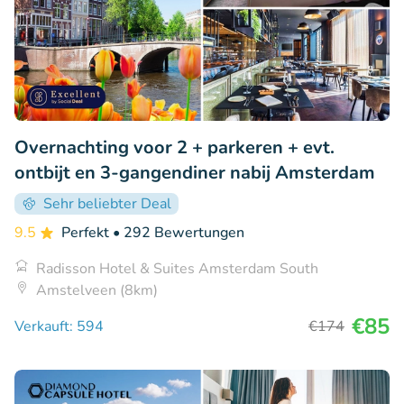
Overnachting voor 2 + parkeren + evt.
ontbijt en 3-gangendiner nabij Amsterdam
Sehr beliebter Deal
9.5
Perfekt
• 292 Bewertungen
Radisson Hotel & Suites Amsterdam South
Amstelveen (8km)
€85
Verkauft: 594
€174