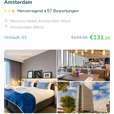
Amsterdam
8.9
Hervorragend
• 57 Bewertungen
Mercure Hotel Amsterdam West
Amsterdam (8km)
€131
Verkauft: 63
€131
,10
,10