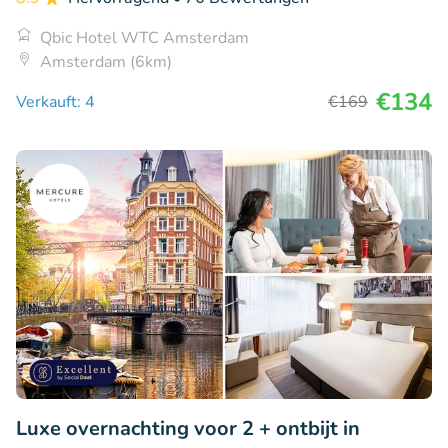
Qbic Hotel WTC Amsterdam
Amsterdam (6km)
€134
Verkauft: 4
€169
Luxe overnachting voor 2 + ontbijt in