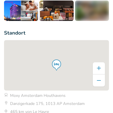
+8
Standort
Moxy Amsterdam Houthavens
Danzigerkade 175, 1013 AP Amsterdam
465 km von Le Havre