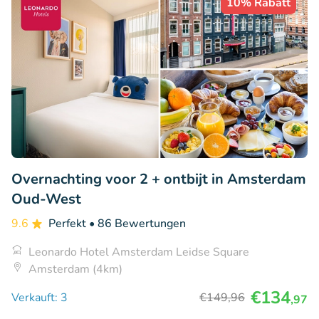
10% Rabatt
Overnachting voor 2 + ontbijt in Amsterdam
Oud-West
9.6
Perfekt
• 86 Bewertungen
Leonardo Hotel Amsterdam Leidse Square
Amsterdam (4km)
€134
Verkauft: 3
€149
,96
,97