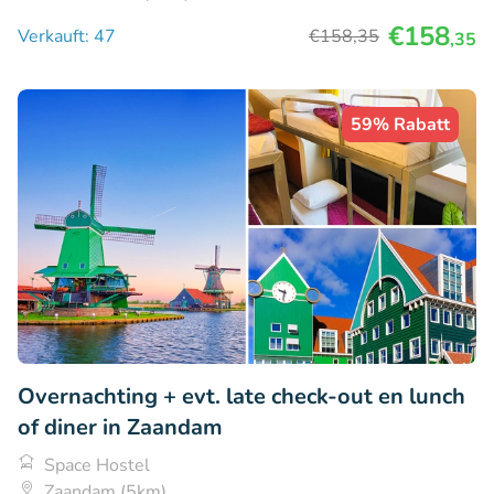
€158
Verkauft: 47
€158
,35
,35
59% Rabatt
Overnachting + evt. late check-out en lunch
of diner in Zaandam
Space Hostel
Zaandam (5km)