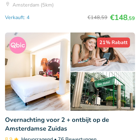
Amsterdam (5km)
€148
Verkauft: 4
€148
,59
,59
21% Rabatt
Overnachting voor 2 + ontbijt op de
Amsterdamse Zuidas
8.9
Hervorragend
• 76 Bewertungen