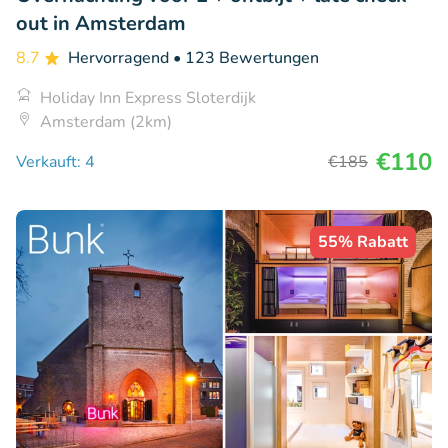
out in Amsterdam
8.7
Hervorragend
• 123 Bewertungen
Holiday Inn Express Sloterdijk
Amsterdam (2km)
€110
Verkauft: 4
€185
55% Rabatt