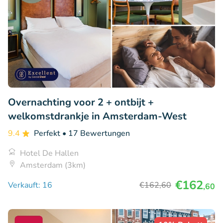
Overnachting voor 2 + ontbijt +
welkomstdrankje in Amsterdam-West
9.4
Perfekt
• 17 Bewertungen
Hotel De Hallen
Amsterdam (3km)
€162
Verkauft: 16
€162
,60
,60