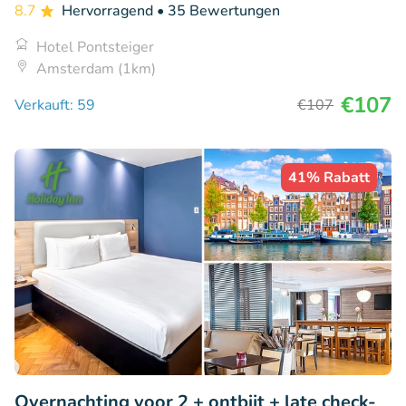
8.7
Hervorragend
• 35 Bewertungen
Hotel Pontsteiger
Amsterdam (1km)
€107
Verkauft: 59
€107
41% Rabatt
Overnachting voor 2 + ontbijt + late check-