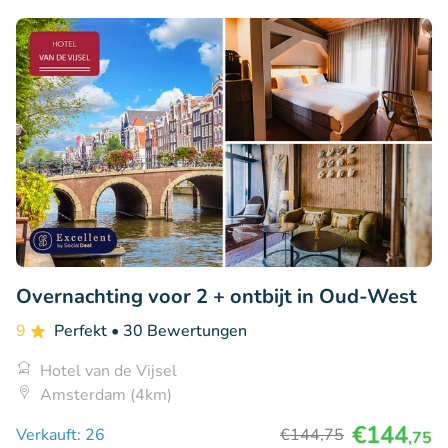
Overnachting voor 2 + ontbijt in Oud-West
9
Perfekt
• 30 Bewertungen
Hotel van de Vijsel
Amsterdam (4km)
€144
Verkauft: 26
€144
,75
,75