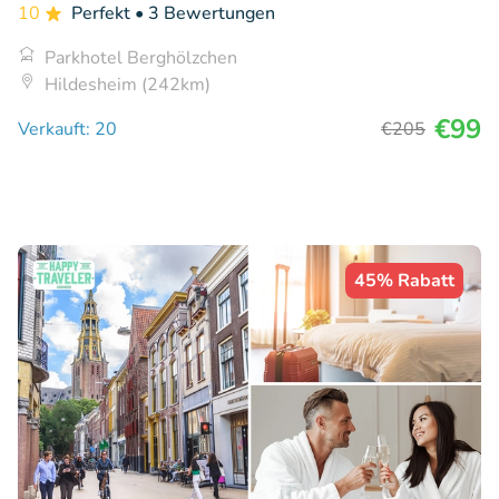
10
Perfekt
• 3 Bewertungen
Parkhotel Berghölzchen
Hildesheim (242km)
€99
Verkauft: 20
€205
45% Rabatt