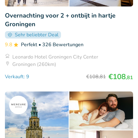
Overnachting voor 2 + ontbijt in hartje
Groningen
Sehr beliebter Deal
9.8
Perfekt
• 326 Bewertungen
Leonardo Hotel Groningen City Center
Groningen (260km)
€108
Verkauft: 9
€108
,81
,81