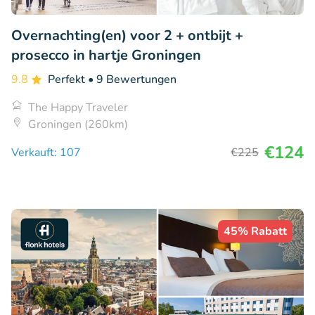
Overnachting(en) voor 2 + ontbijt +
prosecco in hartje Groningen
9.8
Perfekt
• 9 Bewertungen
The Happy Traveler
Groningen (260km)
€124
Verkauft: 107
€225
45% Rabatt