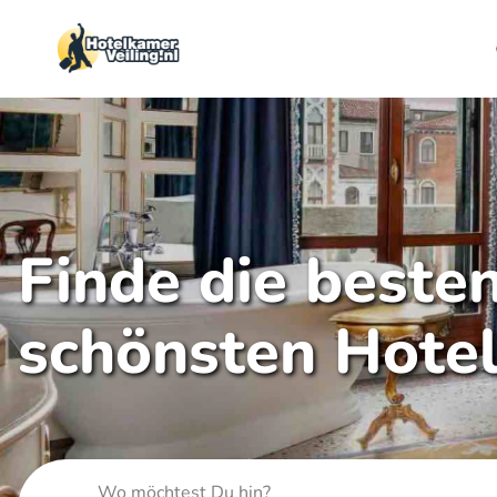
Finde die beste
schönsten Hote
Wo möchtest Du hin?