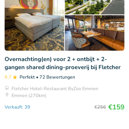
Overnachting(en) voor 2 + ontbijt + 2-
gangen shared dining-proeverij bij Fletcher
9.7
Perfekt
• 72 Bewertungen
Fletcher Hotel-Restaurant ByZoo Emmen
Emmen (270km)
€159
Verkauft: 39
€256