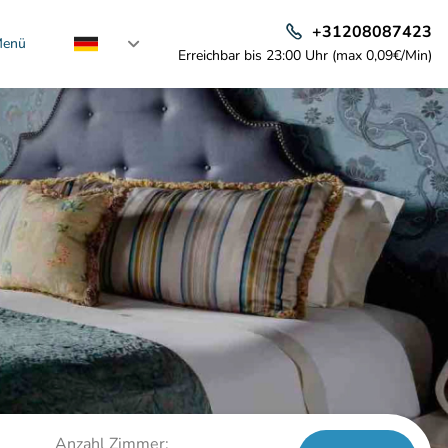
+31208087423
enü
Erreichbar bis 23:00 Uhr (max 0,09€/Min)
Anzahl Zimmer: