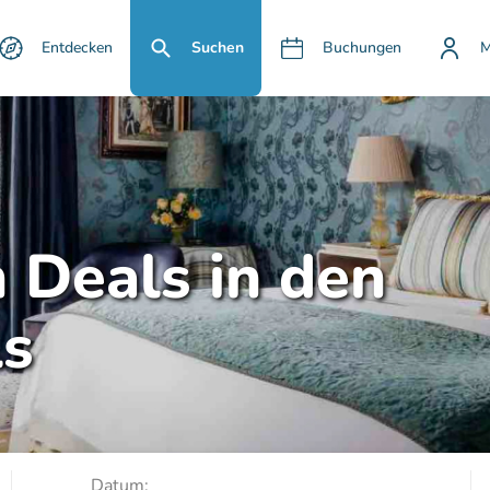
Entdecken
Suchen
Buchungen
M
n Deals in den
ls
Datum: