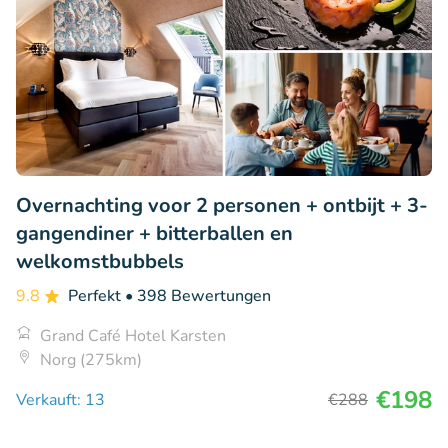
Overnachting voor 2 personen + ontbijt + 3-
gangendiner + bitterballen en
welkomstbubbels
9.8
Perfekt
• 398 Bewertungen
Grand Café Hotel Karsten
Norg (275km)
€198
Verkauft: 13
€288