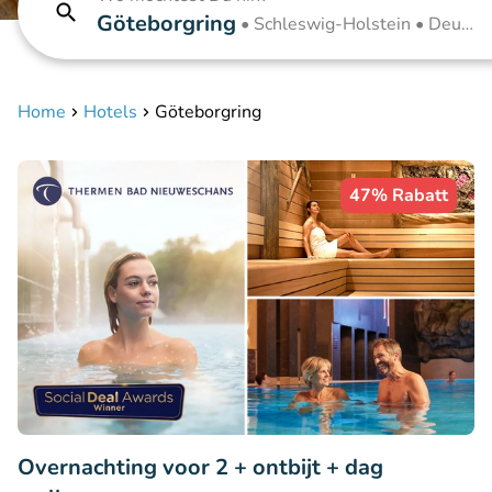
Göteborgring
•
Schleswig-Holstein • Deuts
chland
Home
Hotels
Göteborgring
47% Rabatt
Overnachting voor 2 + ontbijt + dag