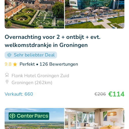
Overnachting voor 2 + ontbijt + evt.
welkomstdrankje in Groningen
Sehr beliebter Deal
9.8
Perfekt
• 126 Bewertungen
Flonk Hotel Groningen Zuid
Groningen (262km)
€114
Verkauft: 660
€206