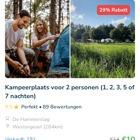
29% Rabatt
Kampeerplaats voor 2 personen (1, 2, 3, 5 of
7 nachten)
9.9
Perfekt
• 89 Bewertungen
De Hammerslag
Westergeast (284km)
€10
Verkauft: 181
€14