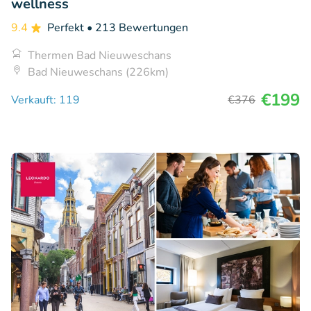
wellness
9.4
Perfekt
• 213 Bewertungen
Thermen Bad Nieuweschans
Bad Nieuweschans (226km)
€199
Verkauft: 119
€376