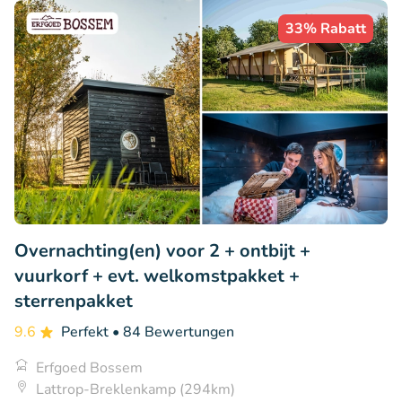
33% Rabatt
Overnachting(en) voor 2 + ontbijt +
vuurkorf + evt. welkomstpakket +
sterrenpakket
9.6
Perfekt
• 84 Bewertungen
Erfgoed Bossem
Lattrop-Breklenkamp (294km)