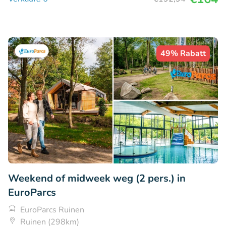
49% Rabatt
Weekend of midweek weg (2 pers.) in
EuroParcs
EuroParcs Ruinen
Ruinen (298km)