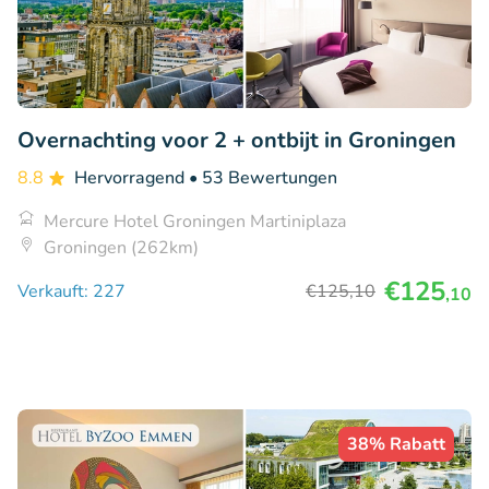
Overnachting voor 2 + ontbijt in Groningen
8.8
Hervorragend
• 53 Bewertungen
Mercure Hotel Groningen Martiniplaza
Groningen (262km)
€125
Verkauft: 227
€125
,10
,10
38% Rabatt