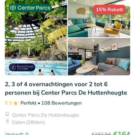
15% Rabatt
2, 3 of 4 overnachtingen voor 2 tot 6
personen bij Center Parcs De Huttenheugte
9.5
Perfekt
• 108 Bewertungen
Center Parcs De Huttenheugte
Dalen (284km)
€164
Verkauft: 6
€192
,94