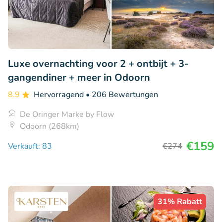
Luxe overnachting voor 2 + ontbijt + 3-
gangendiner + meer in Odoorn
8.9
Hervorragend
• 206 Bewertungen
De Oringer Marke by Flow
Odoorn (268km)
€159
Verkauft: 83
€274
31% Rabatt