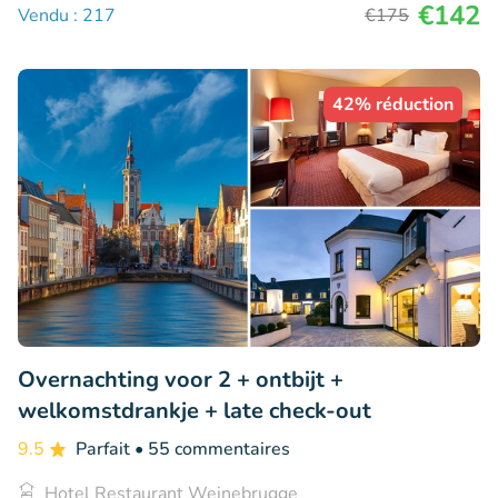
€142
Vendu : 217
€175
42% réduction
Overnachting voor 2 + ontbijt +
welkomstdrankje + late check-out
9.5
Parfait
• 55 commentaires
Hotel Restaurant Weinebrugge