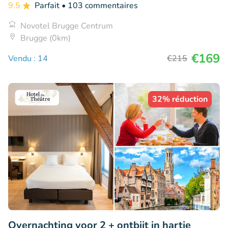
9.5
Parfait
• 103 commentaires
Novotel Brugge Centrum
Brugge (0km)
€169
Vendu : 14
€215
32% réduction
Overnachting voor 2 + ontbijt in hartje