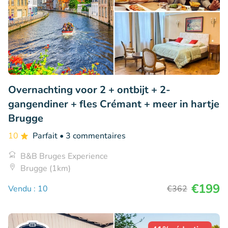
Overnachting voor 2 + ontbijt + 2-
gangendiner + fles Crémant + meer in hartje
Brugge
10
Parfait
• 3 commentaires
B&B Bruges Experience
Brugge (1km)
€199
Vendu : 10
€362