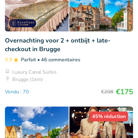
Overnachting voor 2 + ontbijt + late-
checkout in Brugge
9.9
Parfait
• 46 commentaires
Luxury Canal Suites
Brugge (1km)
€175
Vendu : 70
€208
45% réduction