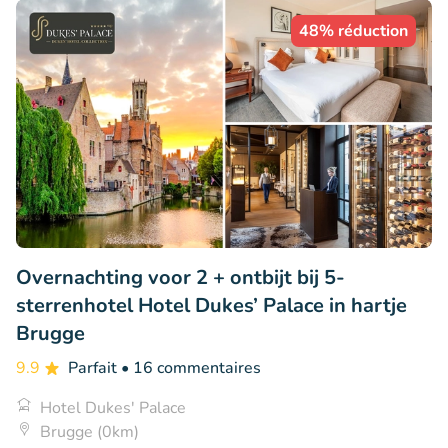
48% réduction
Overnachting voor 2 + ontbijt bij 5-
sterrenhotel Hotel Dukes’ Palace in hartje
Brugge
9.9
Parfait
• 16 commentaires
Hotel Dukes' Palace
Brugge (0km)