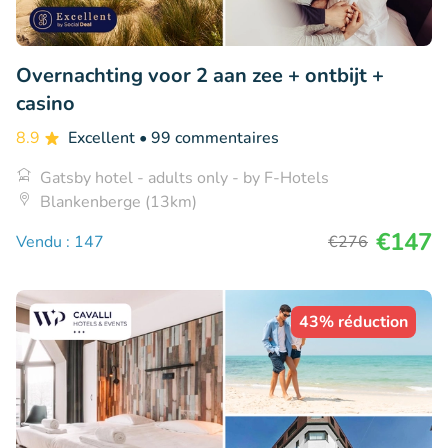
Overnachting voor 2 aan zee + ontbijt +
casino
8.9
Excellent
• 99 commentaires
Gatsby hotel - adults only - by F-Hotels
Blankenberge (13km)
€147
Vendu : 147
€276
43% réduction