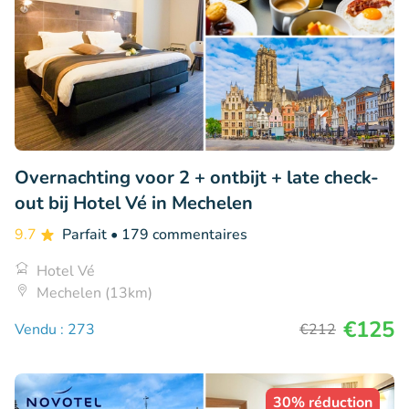
Overnachting voor 2 + ontbijt + late check-
out bij Hotel Vé in Mechelen
9.7
Parfait
• 179 commentaires
Hotel Vé
Mechelen (13km)
€125
Vendu : 273
€212
30% réduction