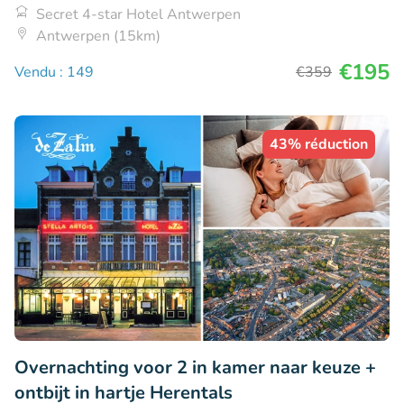
Secret 4-star Hotel Antwerpen
Antwerpen (15km)
€195
Vendu : 149
€359
43% réduction
Overnachting voor 2 in kamer naar keuze +
ontbijt in hartje Herentals