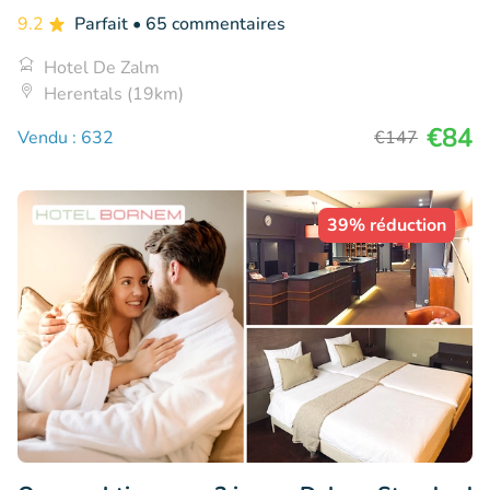
9.2
Parfait
• 65 commentaires
Hotel De Zalm
Herentals (19km)
€84
Vendu : 632
€147
39% réduction