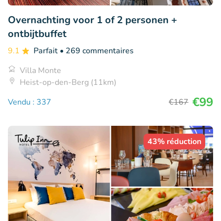
Overnachting voor 1 of 2 personen +
ontbijtbuffet
9.1
Parfait
• 269 commentaires
Villa Monte
Heist-op-den-Berg (11km)
€99
Vendu : 337
€167
43% réduction