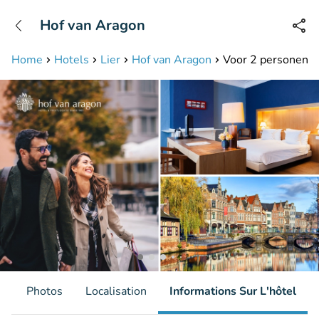
+31208087423
Hof van Aragon
Disponible jusqu'à 23:00 heures
Home
Hotels
Lier
Hof van Aragon
Voor 2 personen: o
s
Photos
Localisation
Informations Sur L'hôtel