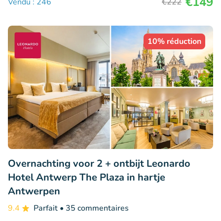
€149
Vendu : 246
€222
10% réduction
Overnachting voor 2 + ontbijt Leonardo
Hotel Antwerp The Plaza in hartje
Antwerpen
9.4
Parfait
• 35 commentaires