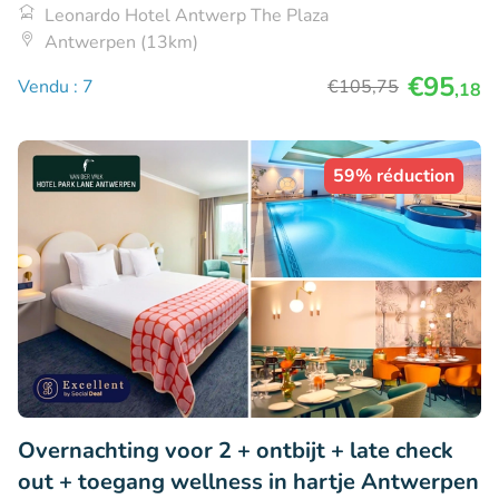
Leonardo Hotel Antwerp The Plaza
Antwerpen (13km)
€95
Vendu : 7
€105
,75
,18
59% réduction
Overnachting voor 2 + ontbijt + late check
out + toegang wellness in hartje Antwerpen