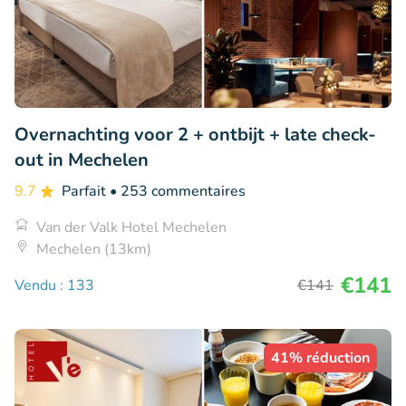
Overnachting voor 2 + ontbijt + late check-
out in Mechelen
9.7
Parfait
• 253 commentaires
Van der Valk Hotel Mechelen
Mechelen (13km)
€141
Vendu : 133
€141
41% réduction