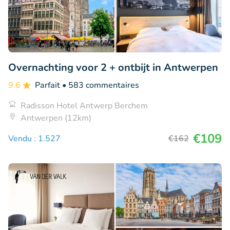
Overnachting voor 2 + ontbijt in Antwerpen
9.6
Parfait
• 583 commentaires
Radisson Hotel Antwerp Berchem
Antwerpen (12km)
€109
Vendu : 1.527
€162