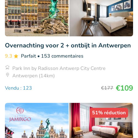
Overnachting voor 2 + ontbijt in Antwerpen
9.3
Parfait
• 153 commentaires
Park Inn by Radisson Antwerp City Centre
Antwerpen (14km)
€109
Vendu : 123
€177
51% réduction