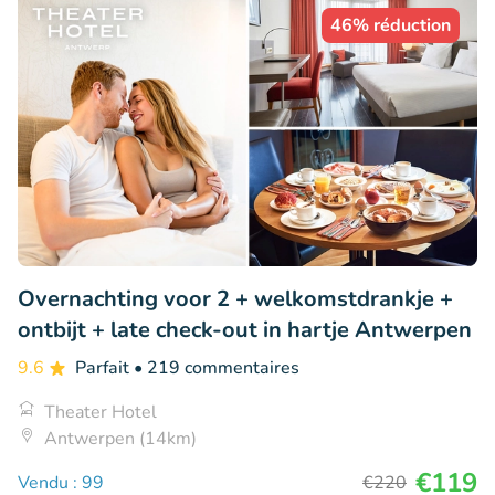
46% réduction
Overnachting voor 2 + welkomstdrankje +
ontbijt + late check-out in hartje Antwerpen
9.6
Parfait
• 219 commentaires
Theater Hotel
Antwerpen (14km)
€119
Vendu : 99
€220