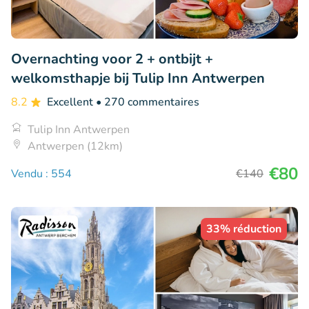
Overnachting voor 2 + ontbijt +
welkomsthapje bij Tulip Inn Antwerpen
8.2
Excellent
• 270 commentaires
Tulip Inn Antwerpen
Antwerpen (12km)
€80
Vendu : 554
€140
33% réduction