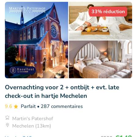
33% réduction
Overnachting voor 2 + ontbijt + evt. late
check-out in hartje Mechelen
9.6
Parfait
• 287 commentaires
Martin's Patershof
Mechelen (13km)