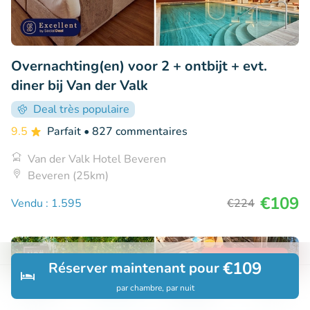
Overnachting(en) voor 2 + ontbijt + evt.
diner bij Van der Valk
Deal très populaire
9.5
Parfait
• 827 commentaires
Van der Valk Hotel Beveren
Beveren (25km)
€109
Vendu : 1.595
€224
40% réduction
€109
Réserver maintenant pour
par chambre, par nuit
Découvrir
Rechercher
Réservations
Menu