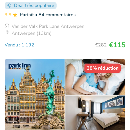
Deal très populaire
9.9
Parfait
• 84 commentaires
Van der Valk Park Lane Antwerpen
Antwerpen (13km)
€115
Vendu : 1.192
€282
38% réduction