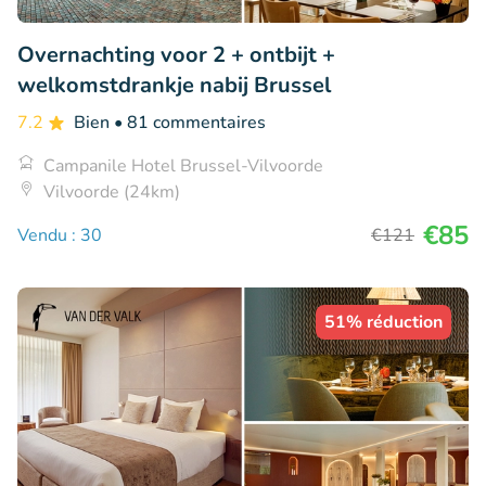
Overnachting voor 2 + ontbijt +
welkomstdrankje nabij Brussel
7.2
Bien
• 81 commentaires
Campanile Hotel Brussel-Vilvoorde
Vilvoorde (24km)
€85
Vendu : 30
€121
51% réduction