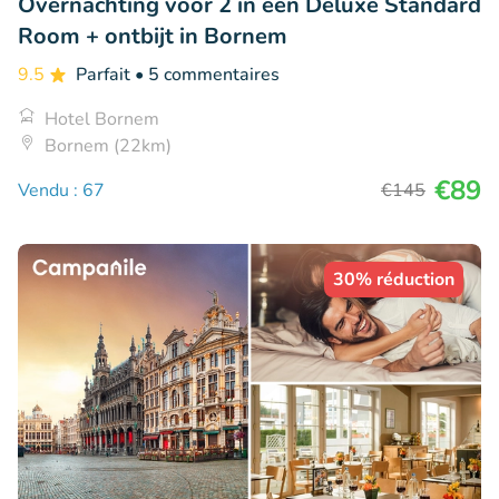
Overnachting voor 2 in een Deluxe Standard
Room + ontbijt in Bornem
9.5
Parfait
• 5 commentaires
Hotel Bornem
Bornem (22km)
€89
Vendu : 67
€145
30% réduction