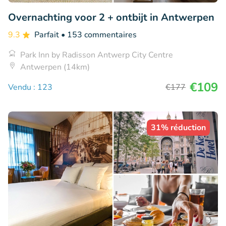
Overnachting voor 2 + ontbijt in Antwerpen
9.3
Parfait
• 153 commentaires
Park Inn by Radisson Antwerp City Centre
Antwerpen (14km)
€109
Vendu : 123
€177
31% réduction