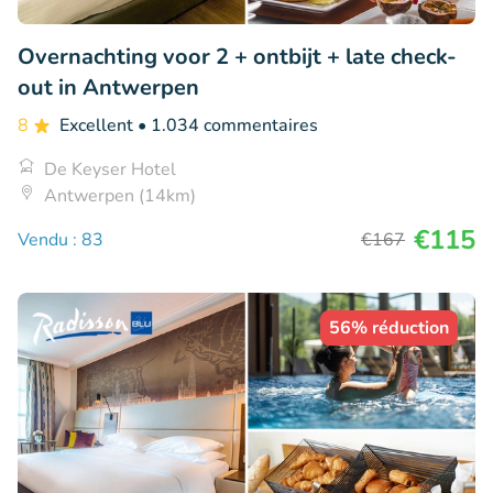
Overnachting voor 2 + ontbijt + late check-
out in Antwerpen
8
Excellent
• 1.034 commentaires
De Keyser Hotel
Antwerpen (14km)
€115
Vendu : 83
€167
56% réduction