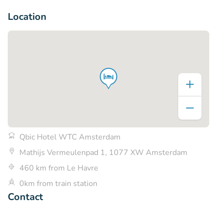
+7
Location
Qbic Hotel WTC Amsterdam
Mathijs Vermeulenpad 1, 1077 XW Amsterdam
460 km from Le Havre
0km from train station
Contact