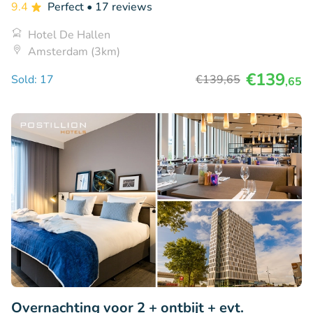
9.4
Perfect
• 17 reviews
Hotel De Hallen
Amsterdam (3km)
€139
Sold: 17
€139
,65
,65
Overnachting voor 2 + ontbijt + evt.