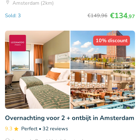
Amsterdam (2km)
€134
Sold: 3
€149
,96
,97
10% discount
Overnachting voor 2 + ontbijt in Amsterdam
9.3
Perfect
• 32 reviews