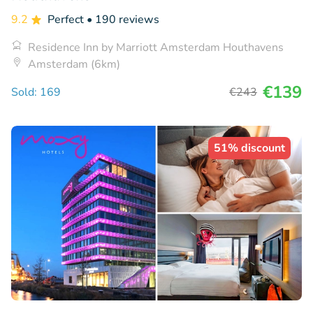
9.2
Perfect
• 190 reviews
Residence Inn by Marriott Amsterdam Houthavens
Amsterdam (6km)
€139
Sold: 169
€243
51% discount