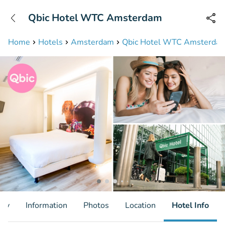
+31208087423
Qbic Hotel WTC Amsterdam
Available until 23:00
Home
Hotels
Amsterdam
Qbic Hotel WTC Amsterda
ity
Information
Photos
Location
Hotel Info