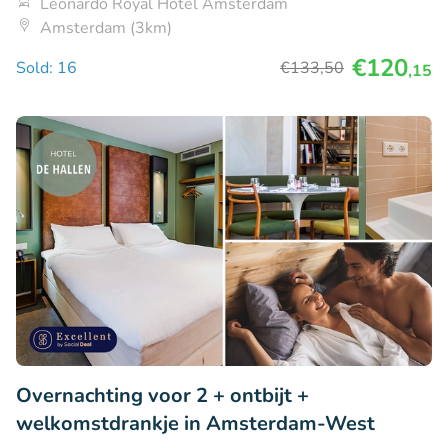
Leonardo Royal Hotel Amsterdam
Amsterdam (3km)
€120
Sold: 16
€133
,50
,15
Overnachting voor 2 + ontbijt +
welkomstdrankje in Amsterdam-West