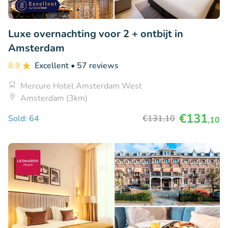
Luxe overnachting voor 2 + ontbijt in
Amsterdam
8.9
Excellent
• 57 reviews
Mercure Hotel Amsterdam West
Amsterdam (3km)
€131
Sold: 64
€131
,10
,10