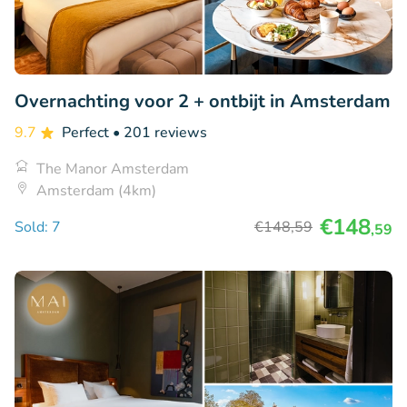
Overnachting voor 2 + ontbijt in Amsterdam
9.7
Perfect
• 201 reviews
The Manor Amsterdam
Amsterdam (4km)
€148
Sold: 7
€148
,59
,59