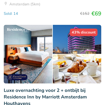
Amsterdam (5km)
€69
Sold: 14
€152
43% discount
Luxe overnachting voor 2 + ontbijt bij
Residence Inn by Marriott Amsterdam
Houthavens