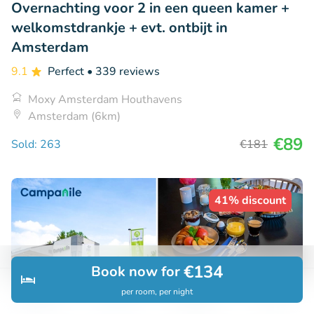
Overnachting voor 2 in een queen kamer +
welkomstdrankje + evt. ontbijt in
Amsterdam
9.1
Perfect
• 339 reviews
Moxy Amsterdam Houthavens
Amsterdam (6km)
€89
Sold: 263
€181
41% discount
€134
Book now for
per room, per night
Discover
Search
Bookings
Menu