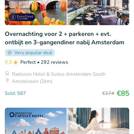
Overnachting voor 2 + parkeren + evt.
ontbijt en 3-gangendiner nabij Amsterdam
Very popular deal
9.5
Perfect
• 292 reviews
Radisson Hotel & Suites Amsterdam South
Amstelveen (2km)
€85
Sold: 587
€174