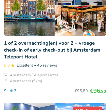
1 of 2 overnachting(en) voor 2 + vroege
check-in of early check-out bij Amsterdam
Teleport Hotel
8.8
Excellent
• 45 reviews
Amsterdam Teleport Hotel
Amsterdam (5km)
€96
Sold: 3
€96
,80
,80