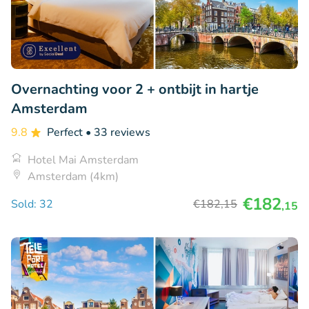
Overnachting voor 2 + ontbijt in hartje
Amsterdam
9.8
Perfect
• 33 reviews
Hotel Mai Amsterdam
Amsterdam (4km)
€182
Sold: 32
€182
,15
,15