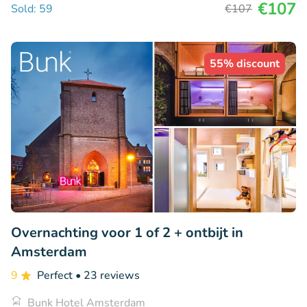
€107
Sold: 59
€107
55% discount
Overnachting voor 1 of 2 + ontbijt in
Amsterdam
9
Perfect
• 23 reviews
Bunk Hotel Amsterdam