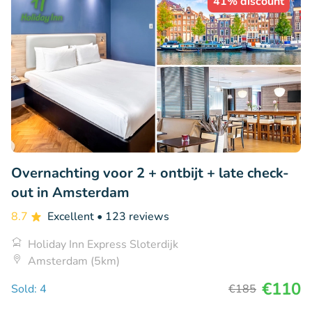
41% discount
Overnachting voor 2 + ontbijt + late check-
out in Amsterdam
8.7
Excellent
• 123 reviews
Holiday Inn Express Sloterdijk
Amsterdam (5km)
€110
Sold: 4
€185