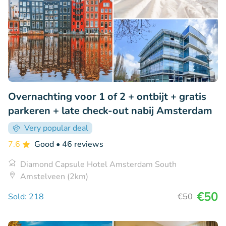
Overnachting voor 1 of 2 + ontbijt + gratis
parkeren + late check-out nabij Amsterdam
Very popular deal
7.6
Good
• 46 reviews
Diamond Capsule Hotel Amsterdam South
Amstelveen (2km)
€50
Sold: 218
€50