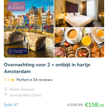
Overnachting voor 2 + ontbijt in hartje
Amsterdam
9.4
Perfect
• 34 reviews
Hotel Roemer
Amsterdam (2km)
€158
Sold: 47
€158
,35
,35