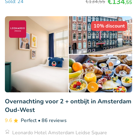
€134
Sold: 24
€134
,55
,55
10% discount
Overnachting voor 2 + ontbijt in Amsterdam
Oud-West
9.6
Perfect
• 86 reviews
Leonardo Hotel Amsterdam Leidse Square