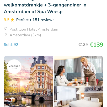
welkomstdrankje + 3-gangendiner in
Amsterdam of Spa Weesp
9.5
Perfect
• 151 reviews
Postillion Hotel Amsterdam
Amsterdam (3km)
€139
Sold: 92
€139