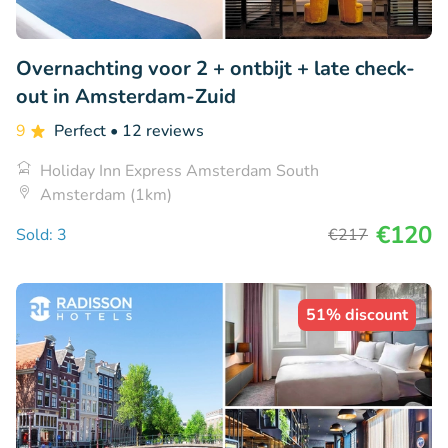
Overnachting voor 2 + ontbijt + late check-
out in Amsterdam-Zuid
9
Perfect
• 12 reviews
Holiday Inn Express Amsterdam South
Amsterdam (1km)
€120
Sold: 3
€217
51% discount