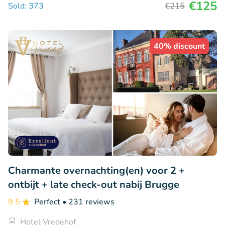
€125
Sold: 373
€215
40% discount
Charmante overnachting(en) voor 2 +
ontbijt + late check-out nabij Brugge
9.5
Perfect
• 231 reviews
Hotel Vredehof