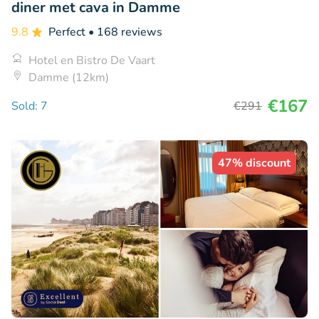
diner met cava in Damme
9.8
Perfect
• 168 reviews
Hotel en Bistro De Vaart
Damme (12km)
€167
Sold: 7
€291
47% discount