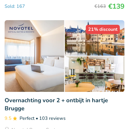
€139
Sold: 167
€163
21% discount
Overnachting voor 2 + ontbijt in hartje
Brugge
9.5
Perfect
• 103 reviews