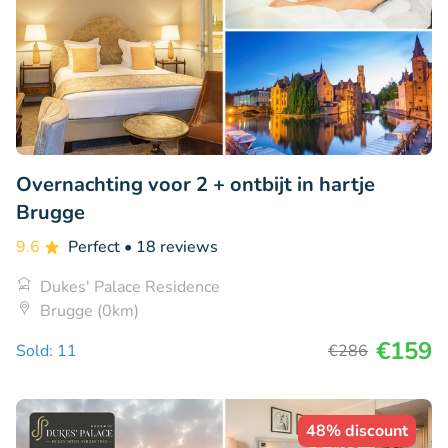
Overnachting voor 2 + ontbijt in hartje
Brugge
9.6
Perfect
• 18 reviews
Dukes' Palace Residence
Brugge (0km)
€159
Sold: 11
€286
48% discount