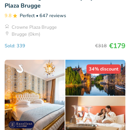
Plaza Brugge
9.8
Perfect
• 647 reviews
Crowne Plaza Brugge
Brugge (0km)
€179
Sold: 339
€318
34% discount