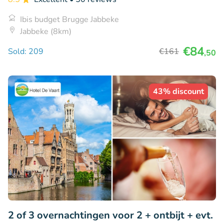
Ibis budget Brugge Jabbeke
Jabbeke (8km)
€84
Sold: 209
€161
,50
43% discount
2 of 3 overnachtingen voor 2 + ontbijt + evt.