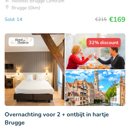
Novotel Brugge Centrum
Brugge (0km)
€169
Sold: 14
€215
32% discount
Overnachting voor 2 + ontbijt in hartje
Brugge