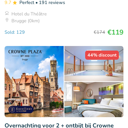
9.7
Perfect
• 191 reviews
Hotel du Théâtre
Brugge (0km)
€119
Sold: 129
€174
44% discount
Overnachting voor 2 + ontbijt bij Crowne