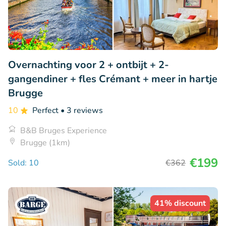
Overnachting voor 2 + ontbijt + 2-
gangendiner + fles Crémant + meer in hartje
Brugge
10
Perfect
• 3 reviews
B&B Bruges Experience
Brugge (1km)
€199
Sold: 10
€362
41% discount