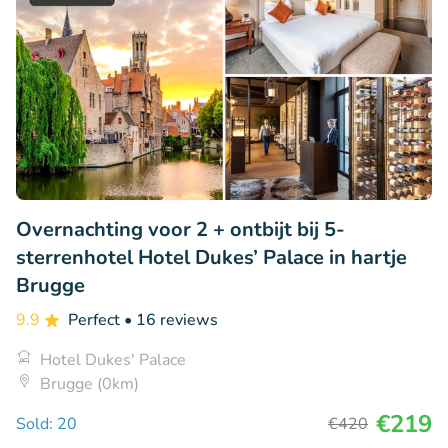
Overnachting voor 2 + ontbijt bij 5-
sterrenhotel Hotel Dukes’ Palace in hartje
Brugge
9.9
Perfect
• 16 reviews
Hotel Dukes' Palace
Brugge (0km)
€219
Sold: 20
€420