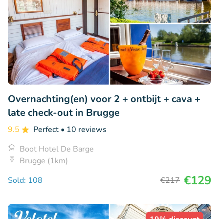
Overnachting(en) voor 2 + ontbijt + cava +
late check-out in Brugge
9.5
Perfect
• 10 reviews
Boot Hotel De Barge
Brugge (1km)
€129
Sold: 108
€217