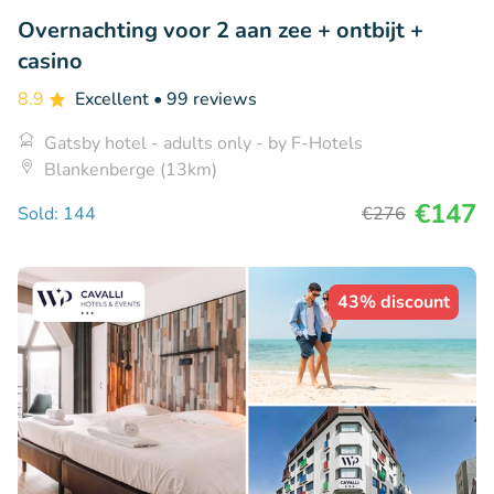
Overnachting voor 2 aan zee + ontbijt +
casino
8.9
Excellent
• 99 reviews
Gatsby hotel - adults only - by F-Hotels
Blankenberge (13km)
€147
Sold: 144
€276
43% discount