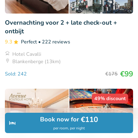
Overnachting voor 2 + late check-out +
ontbijt
9.3
Perfect
• 222 reviews
Hotel Cavalli
Blankenberge (13km)
€99
Sold: 242
€175
49% discount
€110
Book now for
per room, per night
Discover
Search
Bookings
Menu