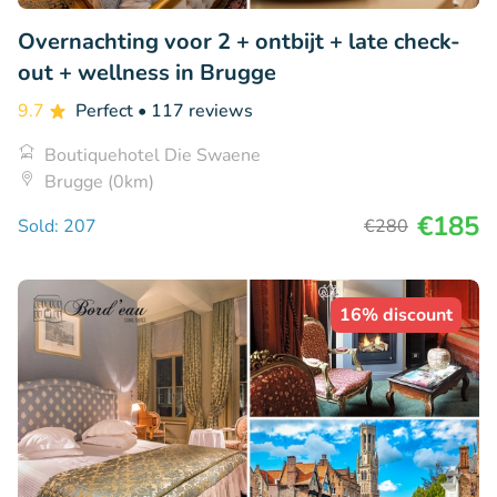
Overnachting voor 2 + ontbijt + late check-
out + wellness in Brugge
9.7
Perfect
• 117 reviews
Boutiquehotel Die Swaene
Brugge (0km)
€185
Sold: 207
€280
16% discount