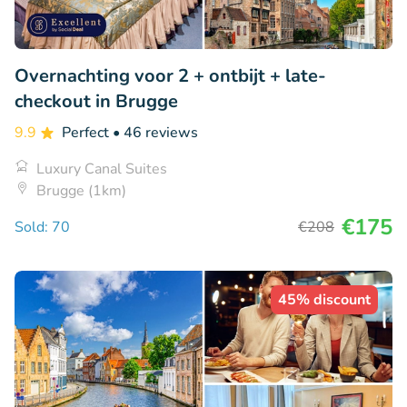
Overnachting voor 2 + ontbijt + late-
checkout in Brugge
9.9
Perfect
• 46 reviews
Luxury Canal Suites
Brugge (1km)
€175
Sold: 70
€208
45% discount