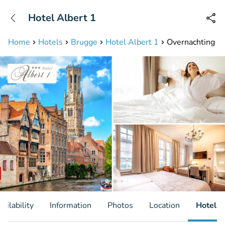
+31208087423
Hotel Albert 1
Available until 23:00
Home
Hotels
Brugge
Hotel Albert 1
Overnachting voo
ailability
Information
Photos
Location
Hotel I