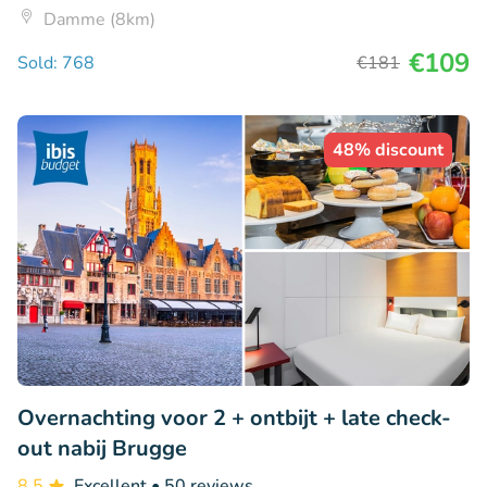
Damme (8km)
€109
Sold: 768
€181
48% discount
Overnachting voor 2 + ontbijt + late check-
out nabij Brugge
8.5
Excellent
• 50 reviews