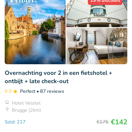
19% discount
Overnachting voor 2 in een fietshotel +
ontbijt + late check-out
9.9
Perfect
• 87 reviews
Hotel Velotel
Brugge (2km)
€142
Sold: 217
€175