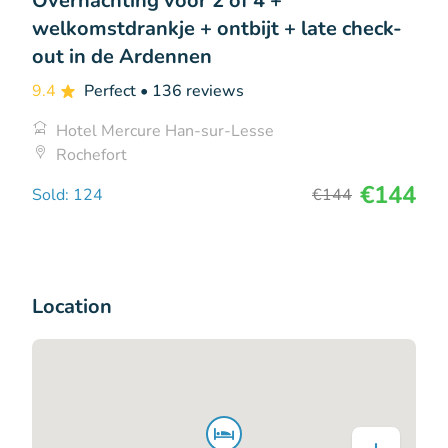
Overnachting voor 2 of 4 +
welkomstdrankje + ontbijt + late check-
out in de Ardennen
9.4
Perfect
• 136 reviews
Hotel Mercure Han-sur-Lesse
Rochefort
€144
Sold: 124
€144
Location