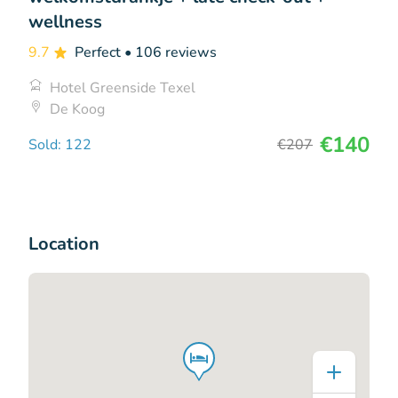
wellness
9.7
Perfect
• 106 reviews
Hotel Greenside Texel
De Koog
€140
Sold: 122
€207
Location