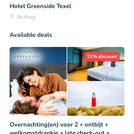
Hotel Greenside Texel
De Koog
Available deals
32% discount
Overnachting(en) voor 2 + ontbijt +
welkomstdrankje + late check-out +