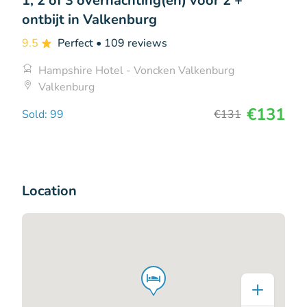
1, 2 of 3 overnachting(en) voor 2 +
ontbijt in Valkenburg
9.5
Perfect
• 109 reviews
Hampshire Hotel - Voncken Valkenburg
Valkenburg
€131
Sold: 99
€131
Location