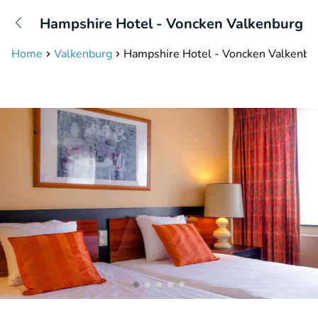
+31208087423
Hampshire Hotel - Voncken Valkenburg
Available until 23:00
Home
Valkenburg
Hampshire Hotel - Voncken Valkenbu