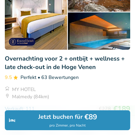
Overnachting voor 2 + ontbijt + wellness +
late check-out in de Hoge Venen
9.5
Perfekt
• 63 Bewertungen
MY HOTEL
Malmedy (84km)
€189
Verkauft: 111
€278
€89
Jetzt buchen für
pro Zimmer, pro Nacht
Entdecken
Suchen
Buchungen
Menü
35% Rabatt