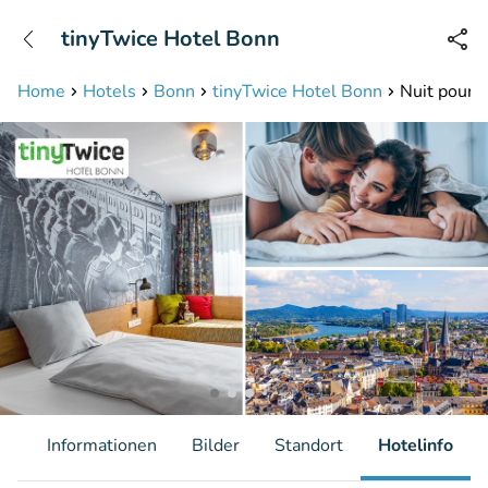
+31208087423
tinyTwice Hotel Bonn
Erreichbar bis 23:00 Uhr (max 0,09€/Min)
Home
Hotels
Bonn
tinyTwice Hotel Bonn
Nuit pour 
it
Informationen
Bilder
Standort
Hotelinfo