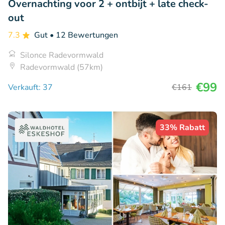
Overnachting voor 2 + ontbijt + late check-
out
7.3
Gut
• 12 Bewertungen
Silonce Radevormwald
Radevormwald (57km)
€99
Verkauft: 37
€161
33% Rabatt