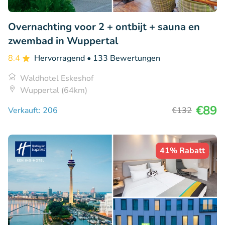
Overnachting voor 2 + ontbijt + sauna en
zwembad in Wuppertal
8.4
Hervorragend
• 133 Bewertungen
Waldhotel Eskeshof
Wuppertal (64km)
€89
Verkauft: 206
€132
41% Rabatt