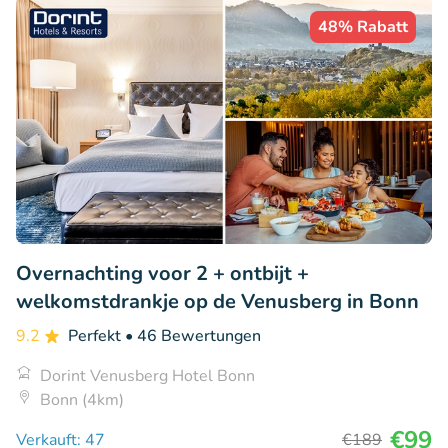
48% Rabatt
Overnachting voor 2 + ontbijt +
welkomstdrankje op de Venusberg in Bonn
9.2
Perfekt
• 46 Bewertungen
Dorint Venusberg Hotel Bonn
Bonn (4km)
€99
Verkauft: 47
€189