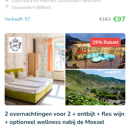
Courtyard by Marriott Düsseldorf Seestern
Düsseldorf (68km)
€97
Verkauft: 57
€162
29% Rabatt
2 overnachtingen voor 2 + ontbijt + fles wijn
+ optioneel wellness nabij de Moezel