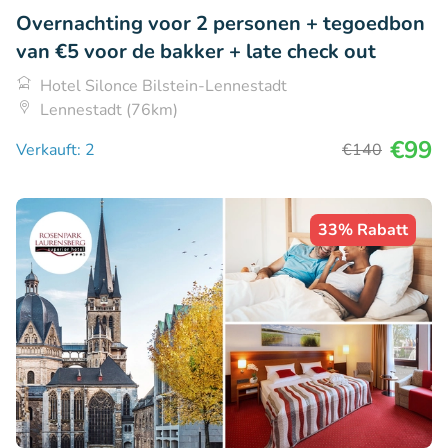
Overnachting voor 2 personen + tegoedbon
van €5 voor de bakker + late check out
Hotel Silonce Bilstein-Lennestadt
Lennestadt (76km)
€99
Verkauft: 2
€140
33% Rabatt