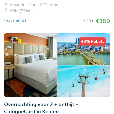
Mauritius Hotel & Therme
Köln (31km)
€159
Verkauft: 41
€281
48% Rabatt
Overnachting voor 2 + ontbijt +
CologneCard in Keulen