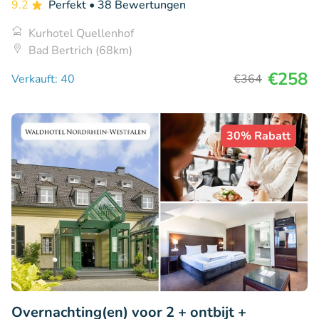
9.2
Perfekt
• 38 Bewertungen
Kurhotel Quellenhof
Bad Bertrich (68km)
€258
Verkauft: 40
€364
30% Rabatt
Overnachting(en) voor 2 + ontbijt +