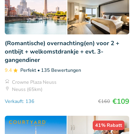
(Romantische) overnachting(en) voor 2 +
ontbijt + welkomstdrankje + evt. 3-
gangendiner
9.4
Perfekt
• 135 Bewertungen
Crowne Plaza Neuss
Neuss (65km)
€109
Verkauft: 136
€160
41% Rabatt