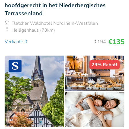
hoofdgerecht in het Niederbergisches
Terrassenland
Fletcher Waldhotel Nordrhein-Westfalen
Heiligenhaus (73km)
€135
Verkauft: 0
€194
29% Rabatt