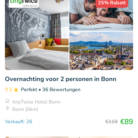
25% Rabatt
Overnachting voor 2 personen in Bonn
9.5
Perfekt
• 36 Bewertungen
tinyTwice Hotel Bonn
Bonn (0km)
€89
Verkauft: 26
€119