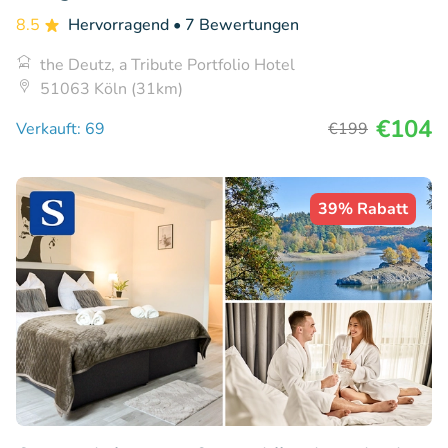
8.5
Hervorragend
• 7 Bewertungen
the Deutz, a Tribute Portfolio Hotel
51063 Köln (31km)
€104
Verkauft: 69
€199
39% Rabatt