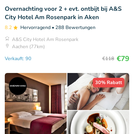
Overnachting voor 2 + evt. ontbijt bij A&S
City Hotel Am Rosenpark in Aken
8.2
Hervorragend
• 288 Bewertungen
A&S City Hotel Am Rosenpark
Aachen (77km)
€79
Verkauft: 90
€118
30% Rabatt