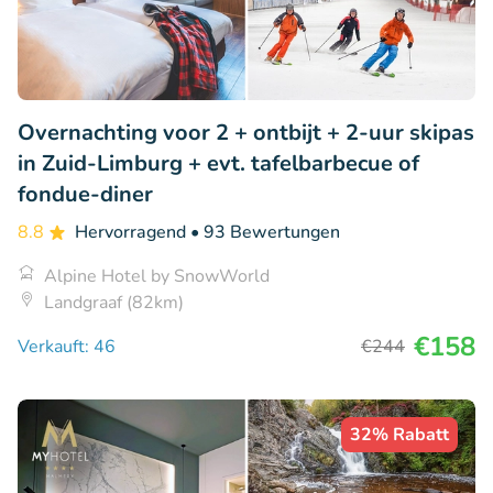
Overnachting voor 2 + ontbijt + 2-uur skipas
in Zuid-Limburg + evt. tafelbarbecue of
fondue-diner
8.8
Hervorragend
• 93 Bewertungen
Alpine Hotel by SnowWorld
Landgraaf (82km)
€158
Verkauft: 46
€244
32% Rabatt