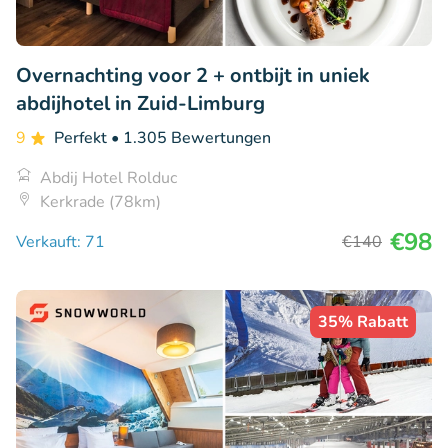
Overnachting voor 2 + ontbijt in uniek
abdijhotel in Zuid-Limburg
9
Perfekt
• 1.305 Bewertungen
Abdij Hotel Rolduc
Kerkrade (78km)
€98
Verkauft: 71
€140
35% Rabatt