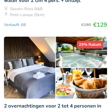
water voor 2 t/m 4 pers. + ontbijt
Steven-Roos B&B
Petit-Lanaye (5km)
€129
Verkauft: 66
€180
29% Rabatt
2 overnachtingen voor 2 tot 4 personen in