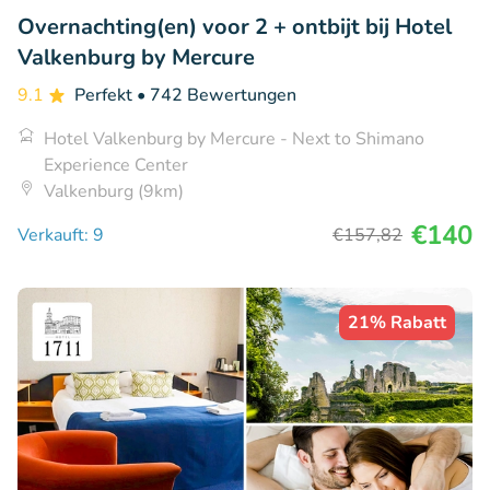
Overnachting(en) voor 2 + ontbijt bij Hotel
Valkenburg by Mercure
9.1
Perfekt
• 742 Bewertungen
Hotel Valkenburg by Mercure - Next to Shimano
Experience Center
Valkenburg (9km)
€140
Verkauft: 9
€157
,82
21% Rabatt