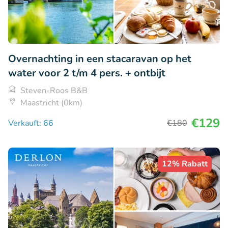
Overnachting in een stacaravan op het
water voor 2 t/m 4 pers. + ontbijt
Steven-Roos B&B
Maastricht (0km)
€129
Verkauft: 66
€180
12% Rabatt