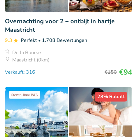
Overnachting voor 2 + ontbijt in hartje
Maastricht
9.3
Perfekt
• 1.708 Bewertungen
De la Bourse
Maastricht (0km)
€94
Verkauft: 316
€150
28% Rabatt