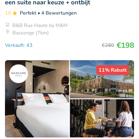
een suite naar keuze + ontbijt
10
Perfekt
• 4 Bewertungen
B&B Rue Haute by M&M
Bassenge (7km)
€198
Verkauft: 43
€280
11% Rabatt