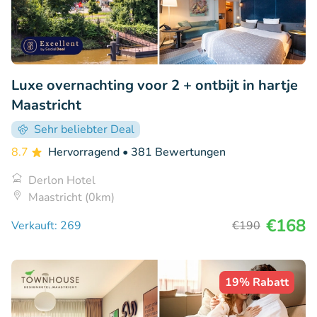
Luxe overnachting voor 2 + ontbijt in hartje
Maastricht
Sehr beliebter Deal
8.7
Hervorragend
• 381 Bewertungen
Derlon Hotel
Maastricht (0km)
€168
Verkauft: 269
€190
19% Rabatt