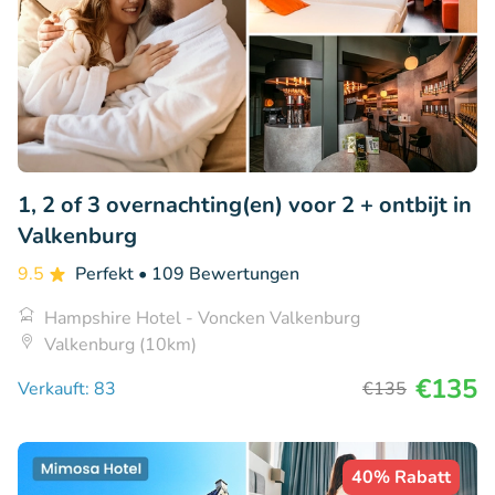
1, 2 of 3 overnachting(en) voor 2 + ontbijt in
Valkenburg
9.5
Perfekt
• 109 Bewertungen
Hampshire Hotel - Voncken Valkenburg
Valkenburg (10km)
€135
Verkauft: 83
€135
40% Rabatt