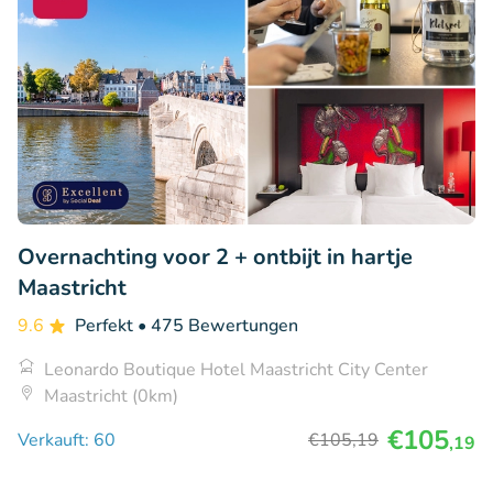
Overnachting voor 2 + ontbijt in hartje
Maastricht
9.6
Perfekt
• 475 Bewertungen
Leonardo Boutique Hotel Maastricht City Center
Maastricht (0km)
€105
Verkauft: 60
€105
,19
,19