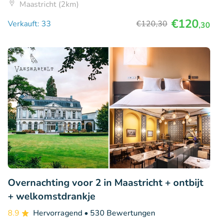
Maastricht (2km)
€120
Verkauft: 33
€120
,30
,30
Overnachting voor 2 in Maastricht + ontbijt
+ welkomstdrankje
8.9
Hervorragend
• 530 Bewertungen