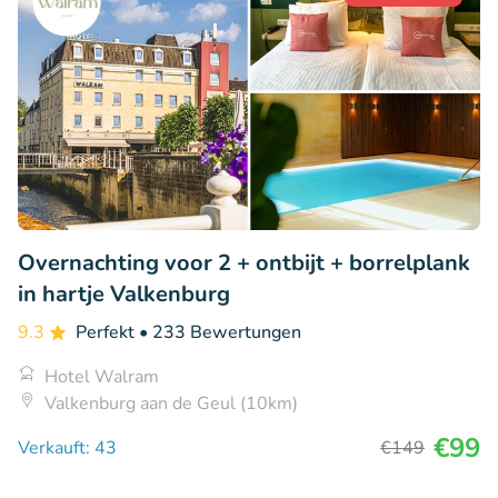
Overnachting voor 2 + ontbijt + borrelplank
in hartje Valkenburg
9.3
Perfekt
• 233 Bewertungen
Hotel Walram
Valkenburg aan de Geul (10km)
€99
Verkauft: 43
€149