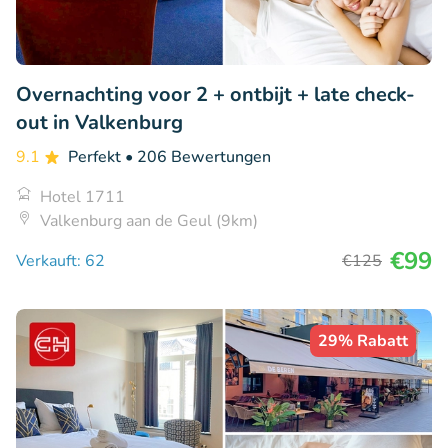
Overnachting voor 2 + ontbijt + late check-
out in Valkenburg
9.1
Perfekt
• 206 Bewertungen
Hotel 1711
Valkenburg aan de Geul (9km)
€99
Verkauft: 62
€125
29% Rabatt