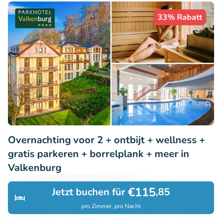
33% Rabatt
Overnachting voor 2 + ontbijt + wellness +
gratis parkeren + borrelplank + meer in
Valkenburg
9.1
Perfekt
• 306 Bewertungen
€115
Jetzt buchen für
,85
Parkhotel Valkenburg
pro Zimmer, pro Nacht
Entdecken
Suchen
Buchungen
Menü
Valkenburg (10km)