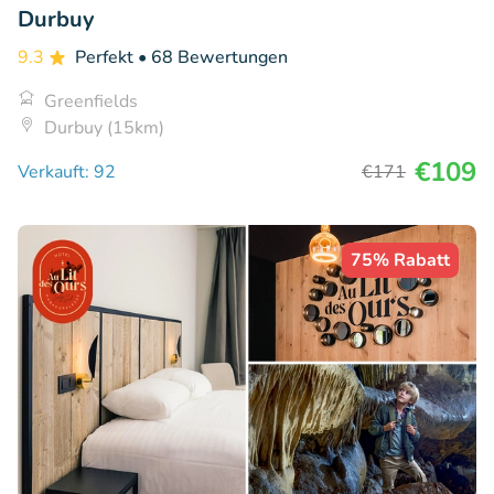
Durbuy
9.3
Perfekt
• 68 Bewertungen
Greenfields
Durbuy (15km)
€109
Verkauft: 92
€171
75% Rabatt