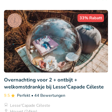
33% Rabatt
Overnachting voor 2 + ontbijt +
welkomstdrankje bij Lesse'Capade Céleste
9.5
Perfekt
• 44 Bewertungen
Lesse'Capade Céleste
Houyet (24km)