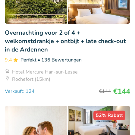
Overnachting voor 2 of 4 +
welkomstdrankje + ontbijt + late check-out
in de Ardennen
9.4
Perfekt
• 136 Bewertungen
Hotel Mercure Han-sur-Lesse
Rochefort (15km)
€144
Verkauft: 124
€144
52% Rabatt