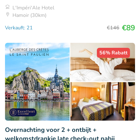
L'Impéri'Ale Hotel
Hamoir (30km)
€89
Verkauft: 21
€146
56% Rabatt
Overnachting voor 2 + ontbijt +
welkomstdrankje late check-out nabij