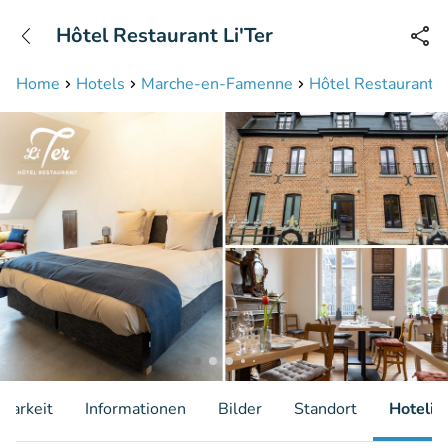
+31208087423
Hôtel Restaurant Li'Ter
Erreichbar bis 23:00 Uhr
Home
Hotels
Marche-en-Famenne
Hôtel Restaurant L
gbarkeit
Informationen
Bilder
Standort
Hotelin