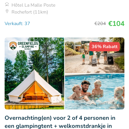
Hôtel La Malle Poste
Rochefort (11km)
€104
Verkauft: 37
€204
36% Rabatt
Overnachting(en) voor 2 of 4 personen in
een glampingtent + welkomstdrankje in