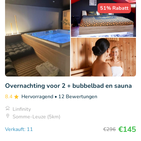
51% Rabatt
Overnachting voor 2 + bubbelbad en sauna
8.4
Hervorragend
• 12 Bewertungen
Linfinity
Somme-Leuze (5km)
€145
Verkauft: 11
€296