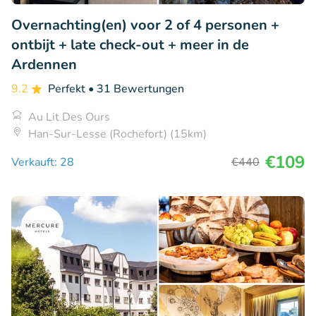
Overnachting(en) voor 2 of 4 personen +
ontbijt + late check-out + meer in de
Ardennen
9.2
Perfekt
• 31 Bewertungen
Au Lit Des Ours
Han-Sur-Lesse (Rochefort) (15km)
€109
Verkauft: 28
€440