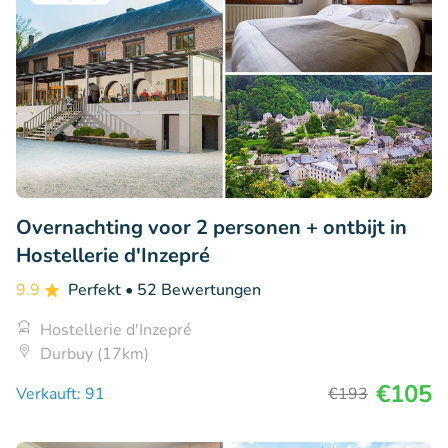
Overnachting voor 2 personen + ontbijt in
Hostellerie d'Inzepré
9.9
Perfekt
• 52 Bewertungen
Hostellerie d'Inzepré
Durbuy (17km)
€105
Verkauft: 91
€193