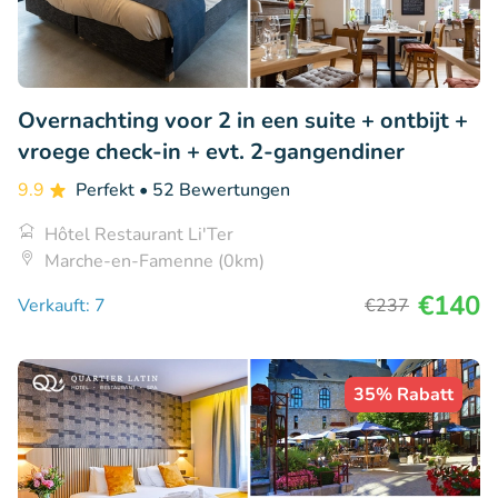
Overnachting voor 2 in een suite + ontbijt +
vroege check-in + evt. 2-gangendiner
9.9
Perfekt
• 52 Bewertungen
Hôtel Restaurant Li'Ter
Marche-en-Famenne (0km)
€140
Verkauft: 7
€237
35% Rabatt