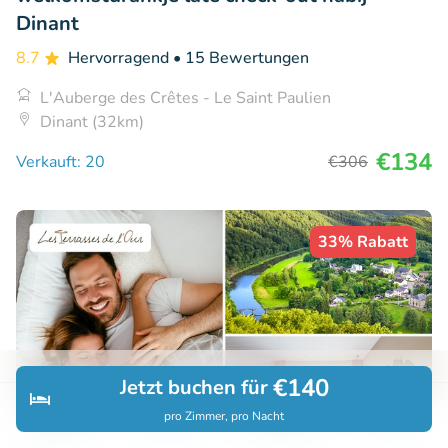
Dinant
8.7
Hervorragend
• 15 Bewertungen
L'Auberge des Crêtes - Le Saint Paulien
Dinant (32km)
€134
Verkauft: 20
€306
33% Rabatt
€140
Jetzt buchen für
pro Zimmer, pro Nacht
Entdecken
Suchen
Buchungen
Menü