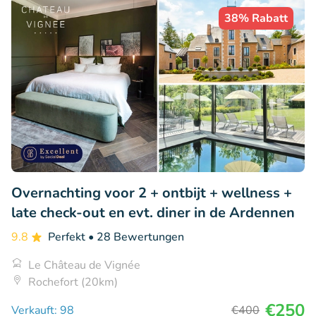
38% Rabatt
Overnachting voor 2 + ontbijt + wellness +
late check-out en evt. diner in de Ardennen
9.8
Perfekt
• 28 Bewertungen
Le Château de Vignée
Rochefort (20km)
€250
Verkauft: 98
€400