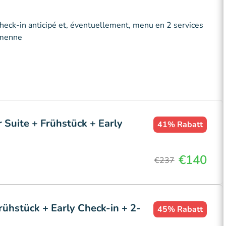
check-in anticipé et, éventuellement, menu en 2 services
amenne
 Suite + Frühstück + Early
41%
Rabatt
€140
€237
rühstück + Early Check-in + 2-
45%
Rabatt