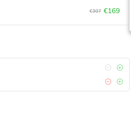
€169
€307