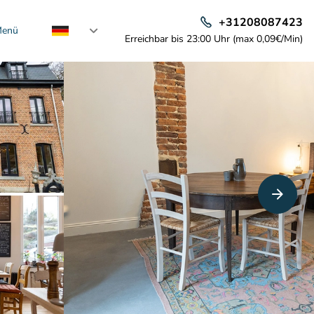
+31208087423
enü
Erreichbar bis 23:00 Uhr (max 0,09€/Min)