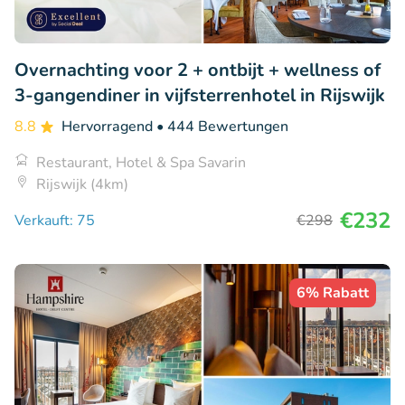
Overnachting voor 2 + ontbijt + wellness of
3-gangendiner in vijfsterrenhotel in Rijswijk
8.8
Hervorragend
• 444 Bewertungen
Restaurant, Hotel & Spa Savarin
Rijswijk (4km)
€232
Verkauft: 75
€298
6% Rabatt