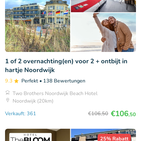
1 of 2 overnachting(en) voor 2 + ontbijt in
hartje Noordwijk
9.3
Perfekt
• 138 Bewertungen
Two Brothers Noordwijk Beach Hotel
Noordwijk (20km)
€106
Verkauft: 361
€106
,50
,50
25% Rabatt