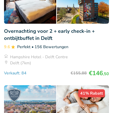
Overnachting voor 2 + early check-in +
ontbijtbuffet in Delft
9.6
Perfekt
• 156 Bewertungen
Hampshire Hotel - Delft Centre
Delft (7km)
€146
Verkauft: 84
€155
,88
,50
41% Rabatt