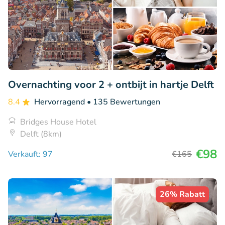
Overnachting voor 2 + ontbijt in hartje Delft
8.4
Hervorragend
• 135 Bewertungen
Bridges House Hotel
Delft (8km)
€98
Verkauft: 97
€165
26% Rabatt