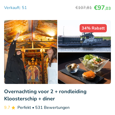
€97
Verkauft: 51
€107
,81
,03
34% Rabatt
Overnachting voor 2 + rondleiding
Kloosterschip + diner
9.7
Perfekt
• 531 Bewertungen