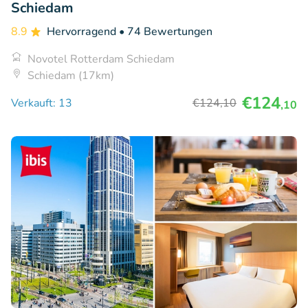
Schiedam
8.9
Hervorragend
• 74 Bewertungen
Novotel Rotterdam Schiedam
Schiedam (17km)
€124
Verkauft: 13
€124
,10
,10