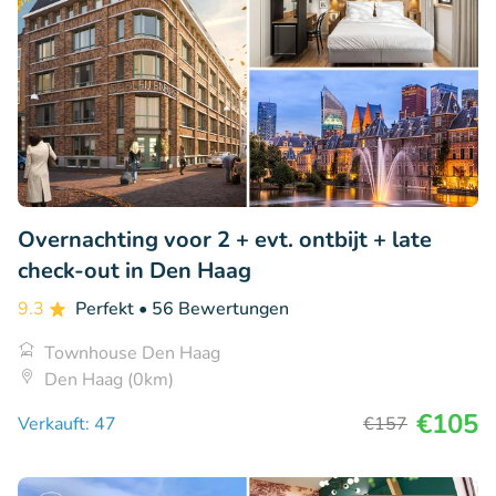
Overnachting voor 2 + evt. ontbijt + late
check-out in Den Haag
9.3
Perfekt
• 56 Bewertungen
Townhouse Den Haag
Den Haag (0km)
€105
Verkauft: 47
€157