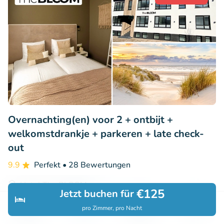
Overnachting(en) voor 2 + ontbijt +
welkomstdrankje + parkeren + late check-
out
9.9
Perfekt
• 28 Bewertungen
Hotel The BLOOM
€125
Jetzt buchen für
Noordwijk (20km)
pro Zimmer, pro Nacht
Entdecken
Suchen
Buchungen
Menü
€114
Verkauft: 232
€152