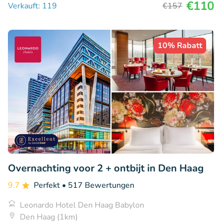
€110
Verkauft: 119
€157
10% Rabatt
Overnachting voor 2 + ontbijt in Den Haag
9.7
Perfekt
• 517 Bewertungen
Leonardo Hotel Den Haag Babylon
Den Haag (1km)