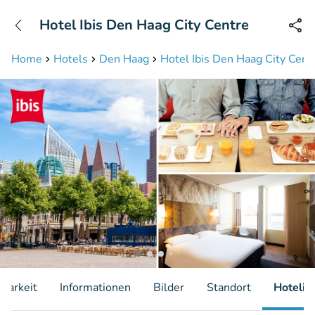
+31208087423
Hotel Ibis Den Haag City Centre
Erreichbar bis 23:00 Uhr (max 0,09€/Min)
Home
Hotels
Den Haag
Hotel Ibis Den Haag City Cent
gbarkeit
Informationen
Bilder
Standort
Hotelin