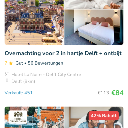
Overnachting voor 2 in hartje Delft + ontbijt
7
Gut
• 56 Bewertungen
Hotel La Noire - Delft City Centre
Delft (8km)
€84
Verkauft: 451
€113
42% Rabatt