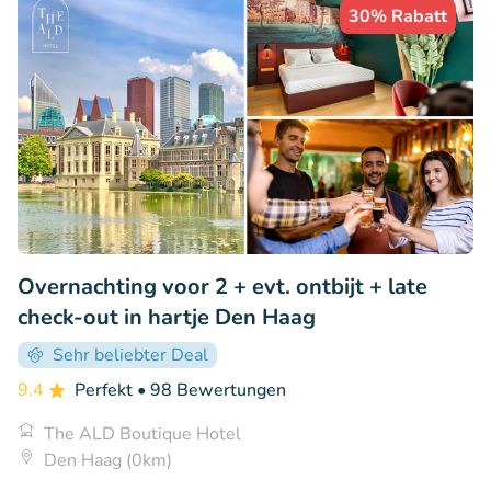
30% Rabatt
Overnachting voor 2 + evt. ontbijt + late
check-out in hartje Den Haag
Sehr beliebter Deal
9.4
Perfekt
• 98 Bewertungen
The ALD Boutique Hotel
Den Haag (0km)