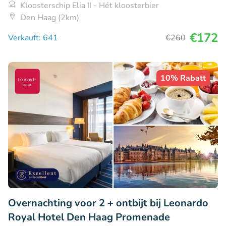
Kloosterschip Elia II - Hét kloosterbier
Den Haag (2km)
€172
Verkauft: 641
€260
10% Rabatt
Overnachting voor 2 + ontbijt bij Leonardo
Royal Hotel Den Haag Promenade