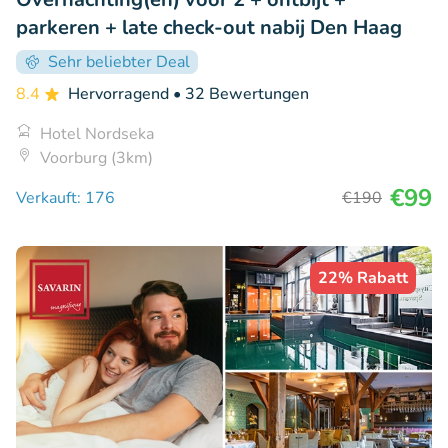
parkeren + late check-out nabij Den Haag
Sehr beliebter Deal
8.4
Hervorragend
• 32 Bewertungen
Hotel Nordseka
Voorburg (3km)
€99
Verkauft: 176
€190
22% Rabatt