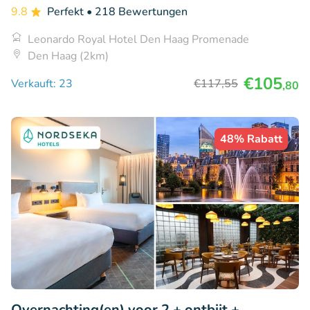
9.8
Perfekt
• 218 Bewertungen
Leonardo Royal Hotel Den Haag Promenade
Den Haag (2km)
€105
Verkauft: 23
€117
,55
,80
48% Rabatt
Overnachting(en) voor 2 + ontbijt +