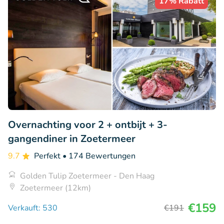
17% Rabatt
Overnachting voor 2 + ontbijt + 3-
gangendiner in Zoetermeer
9.7
Perfekt
• 174 Bewertungen
Golden Tulip Zoetermeer - Den Haag
Zoetermeer (12km)
€159
Verkauft: 530
€191