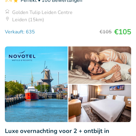
9.4
Perfekt
• 100 Bewertungen
Golden Tulip Leiden Centre
Leiden (15km)
€105
Verkauft: 635
€105
Luxe overnachting voor 2 + ontbijt in