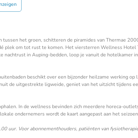
nzeigen
n tussen het groen, schitteren de piramides van Thermae 2000
 dé plek om tot rust te komen. Het viersterren Wellness Hote
 nachtrust in Auping-bedden, loop je vanuit de hotelkamer in b
buitenbaden beschikt over een bijzonder heilzame werking op l
uit de uitgestrekte ligweide, geniet van het uitzicht tijdens e
 ophalen. In de wellness bevinden zich meerdere horeca-outle
okale ondernemers wordt de kaart aangepast aan het seizoen,
00 uur. Voor abonnementhouders, patiënten van fysiotherapie