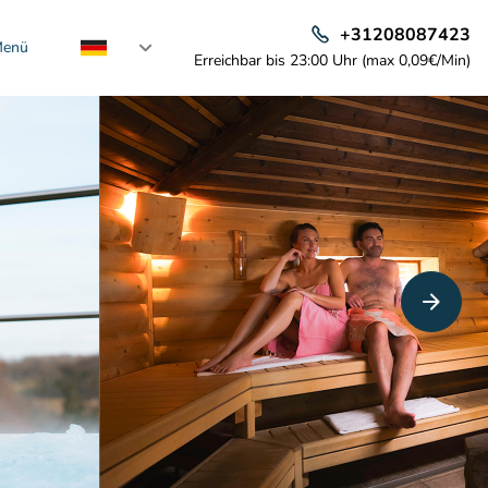
+31208087423
enü
Erreichbar bis 23:00 Uhr (max 0,09€/Min)