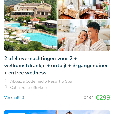
2 of 4 overnachtingen voor 2 +
welkomstdrankje + ontbijt + 3-gangendiner
+ entree wellness
Abbazia Collemedio Resort & Spa
Collazzone (659km)
€299
Verkauft: 0
€434