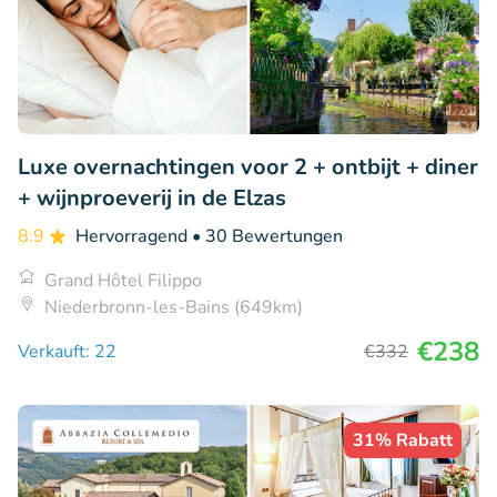
Luxe overnachtingen voor 2 + ontbijt + diner
+ wijnproeverij in de Elzas
8.9
Hervorragend
• 30 Bewertungen
Grand Hôtel Filippo
Niederbronn-les-Bains (649km)
€238
Verkauft: 22
€332
31% Rabatt