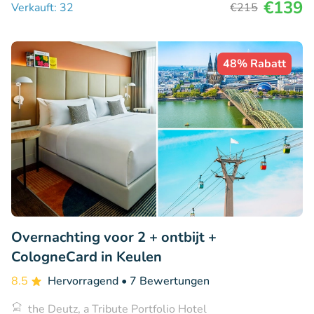
€139
Verkauft: 32
€215
48% Rabatt
Overnachting voor 2 + ontbijt +
CologneCard in Keulen
8.5
Hervorragend
• 7 Bewertungen
the Deutz, a Tribute Portfolio Hotel