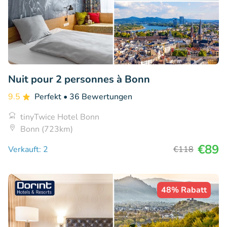
Nuit pour 2 personnes à Bonn
9.5
Perfekt
• 36 Bewertungen
tinyTwice Hotel Bonn
Bonn (723km)
€89
Verkauft: 2
€118
48% Rabatt