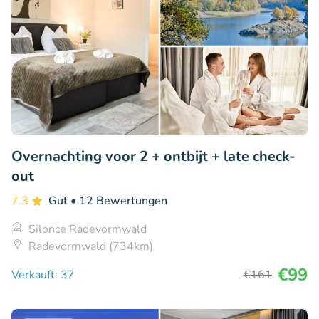
Overnachting voor 2 + ontbijt + late check-
out
7.3
Gut
• 12 Bewertungen
Silonce Radevormwald
Radevormwald (734km)
€99
Verkauft: 37
€161