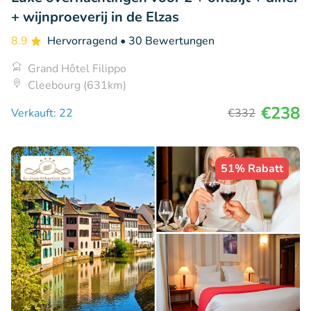
+ wijnproeverij in de Elzas
8.9
Hervorragend
• 30 Bewertungen
Grand Hôtel Filippo
Cleebourg (631km)
€238
Verkauft: 22
€332
51% Rabatt