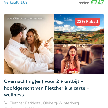
€247
Verkauft: 169
€318
23% Rabatt
Overnachting(en) voor 2 + ontbijt +
hoofdgerecht van Fletcher à la carte +
wellness
Fletcher Parkhotel Olsberg-Winterberg