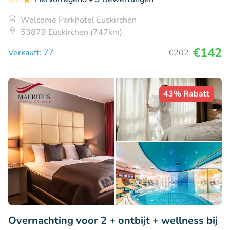
Welcome Parkhotel Euskirchen
53879 Euskirchen (747km)
€142
Verkauft: 77
€202
43% Rabatt
Overnachting voor 2 + ontbijt + wellness bij