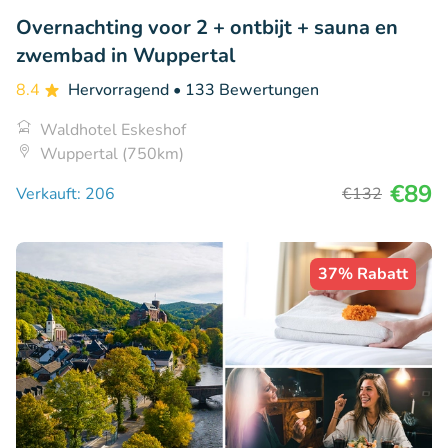
Overnachting voor 2 + ontbijt + sauna en
zwembad in Wuppertal
8.4
Hervorragend
• 133 Bewertungen
Waldhotel Eskeshof
Wuppertal (750km)
€89
Verkauft: 206
€132
37% Rabatt