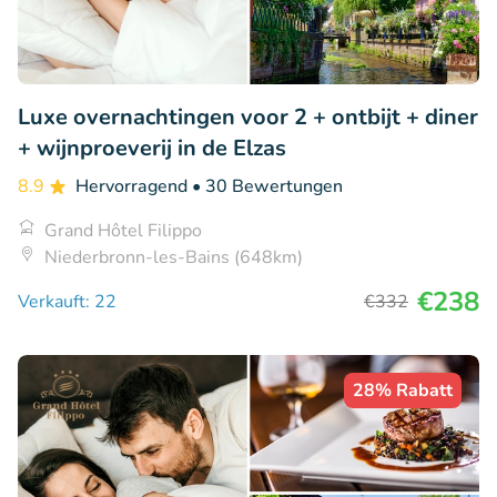
Luxe overnachtingen voor 2 + ontbijt + diner
+ wijnproeverij in de Elzas
8.9
Hervorragend
• 30 Bewertungen
Grand Hôtel Filippo
Niederbronn-les-Bains (648km)
€238
Verkauft: 22
€332
28% Rabatt