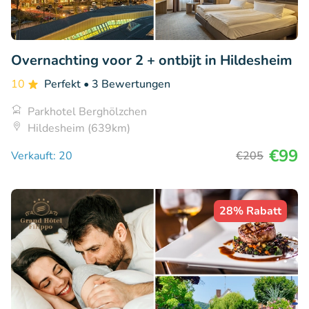
Overnachting voor 2 + ontbijt in Hildesheim
10
Perfekt
• 3 Bewertungen
Parkhotel Berghölzchen
Hildesheim (639km)
€99
Verkauft: 20
€205
28% Rabatt