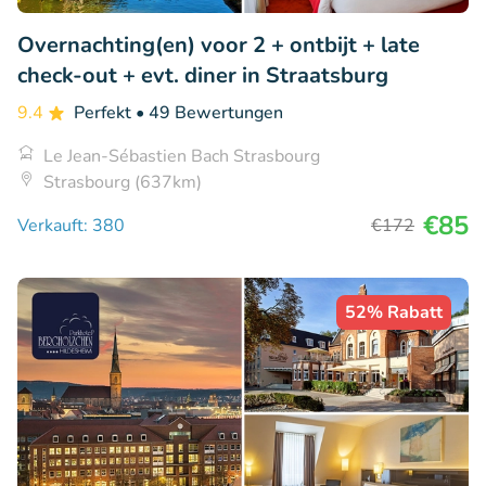
Overnachting(en) voor 2 + ontbijt + late
check-out + evt. diner in Straatsburg
9.4
Perfekt
• 49 Bewertungen
Le Jean-Sébastien Bach Strasbourg
Strasbourg (637km)
€85
Verkauft: 380
€172
52% Rabatt