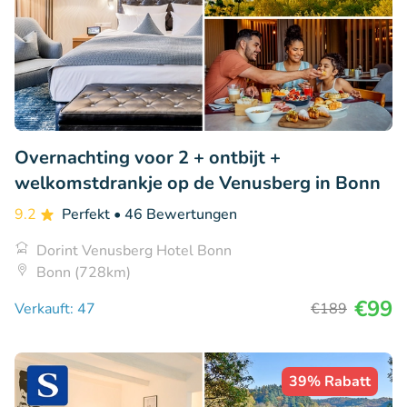
Overnachting voor 2 + ontbijt +
welkomstdrankje op de Venusberg in Bonn
9.2
Perfekt
• 46 Bewertungen
Dorint Venusberg Hotel Bonn
Bonn (728km)
€99
Verkauft: 47
€189
39% Rabatt