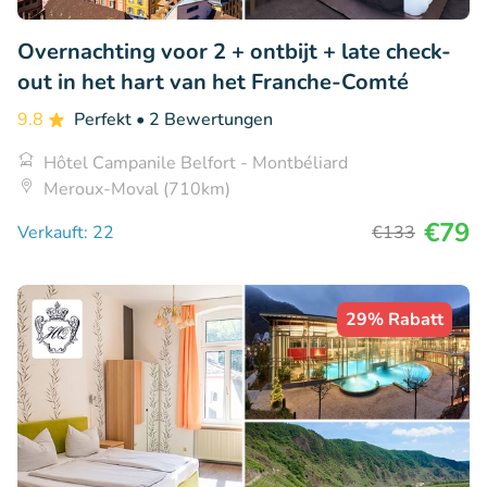
Overnachting voor 2 + ontbijt + late check-
out in het hart van het Franche-Comté
9.8
Perfekt
• 2 Bewertungen
Hôtel Campanile Belfort - Montbéliard
Meroux-Moval (710km)
€79
Verkauft: 22
€133
29% Rabatt