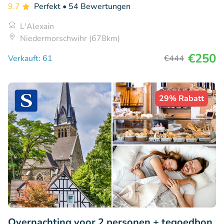
9.7
Perfekt
• 54 Bewertungen
L'Alexain
Niedermorschwihr (678km)
€250
Verkauft: 61
€444
29% Rabatt
Overnachting voor 2 personen + tegoedbon