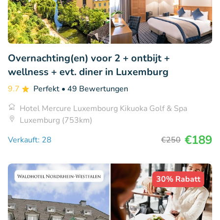
Overnachting(en) voor 2 + ontbijt +
wellness + evt. diner in Luxemburg
9.7
Perfekt
• 49 Bewertungen
Hotel Mercure Luxembourg Kikuoka Golf & Spa
Luxemburg (753km)
€189
Verkauft: 28
€250
30% Rabatt