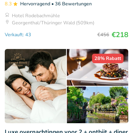
8.3
Hervorragend
• 36 Bewertungen
Hotel Rodebachmühle
Georgenthal/Thüringer Wald (509km)
€218
Verkauft: 43
€456
28% Rabatt
Luxe overnachtingen voor 2 + ontbijt + diner