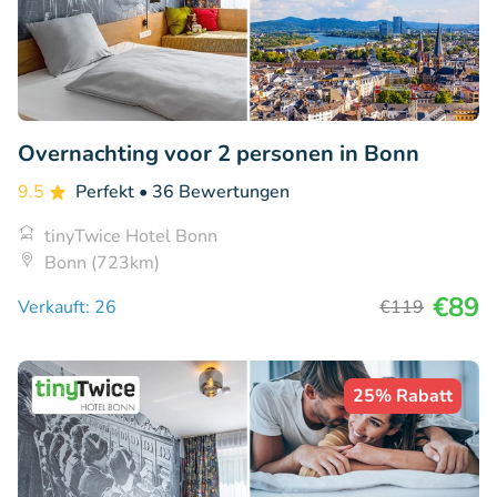
Overnachting voor 2 personen in Bonn
9.5
Perfekt
• 36 Bewertungen
tinyTwice Hotel Bonn
Bonn (723km)
€89
Verkauft: 26
€119
25% Rabatt