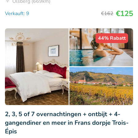
Olsberg (669km)
€125
Verkauft: 9
€162
44% Rabatt
2, 3, 5 of 7 overnachtingen + ontbijt + 4-
gangendiner en meer in Frans dorpje Trois-
Épis