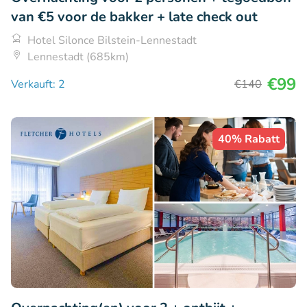
van €5 voor de bakker + late check out
Hotel Silonce Bilstein-Lennestadt
Lennestadt (685km)
€99
Verkauft: 2
€140
40% Rabatt