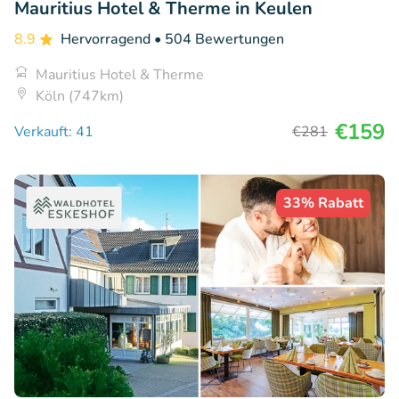
Mauritius Hotel & Therme in Keulen
8.9
Hervorragend
• 504 Bewertungen
Mauritius Hotel & Therme
Köln (747km)
€159
Verkauft: 41
€281
33% Rabatt