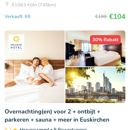
51063 Köln (745km)
€104
Verkauft: 69
€199
30% Rabatt
Overnachting(en) voor 2 + ontbijt +
parkeren + sauna + meer in Euskirchen
8.7
Hervorragend
• 9 Bewertungen