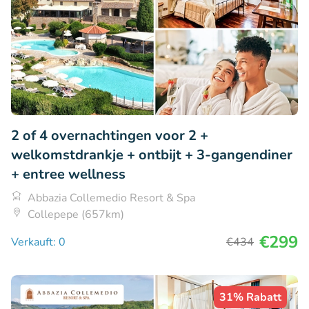
2 of 4 overnachtingen voor 2 +
welkomstdrankje + ontbijt + 3-gangendiner
+ entree wellness
Abbazia Collemedio Resort & Spa
Collepepe (657km)
€299
Verkauft: 0
€434
31% Rabatt