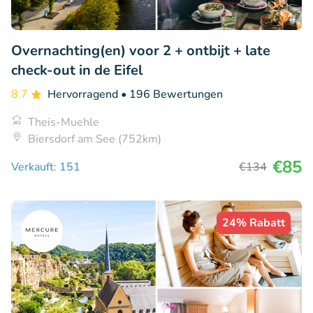
Overnachting(en) voor 2 + ontbijt + late
check-out in de Eifel
8.7
Hervorragend
• 196 Bewertungen
Theis-Muehle
Biersdorf am See (752km)
€85
Verkauft: 151
€134
24% Rabatt