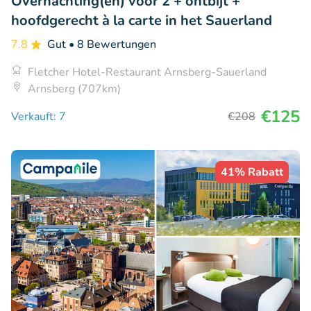
Overnachting(en) voor 2 + ontbijt +
hoofdgerecht à la carte in het Sauerland
7.8
Gut
• 8 Bewertungen
Fletcher Hotel-Restaurant Arnsberg-Sauerland
Arnsberg (707km)
€125
Verkauft: 7
€208
41% Rabatt