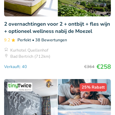
2 overnachtingen voor 2 + ontbijt + fles wijn
+ optioneel wellness nabij de Moezel
9.2
Perfekt
• 38 Bewertungen
Kurhotel Quellenhof
Bad Bertrich (712km)
€258
Verkauft: 40
€364
25% Rabatt