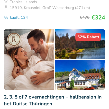
Tropical Islands
15910, Krausnick-Groß Wasserburg (471km)
€324
Verkauft: 124
€470
52% Rabatt
2, 3, 5 of 7 overnachtingen + halfpension in
het Duitse Thüringen