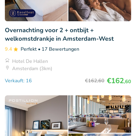
Overnachting voor 2 + ontbijt +
welkomstdrankje in Amsterdam-West
9.4
Perfekt
• 17 Bewertungen
Hotel De Hallen
Amsterdam (3km)
€162
Verkauft: 16
€162
,60
,60