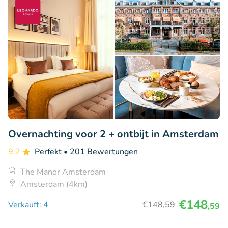
Overnachting voor 2 + ontbijt in Amsterdam
9.7
Perfekt
• 201 Bewertungen
The Manor Amsterdam
Amsterdam (4km)
€148
Verkauft: 4
€148
,59
,59