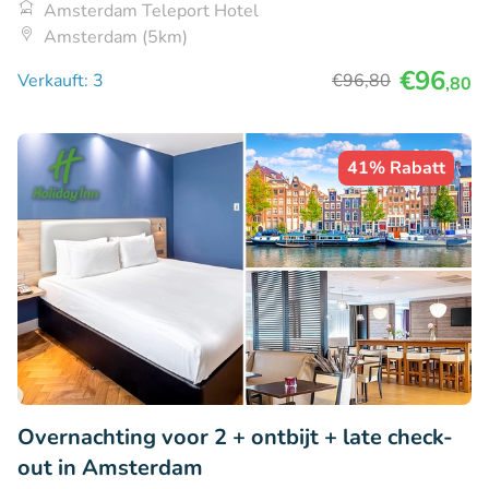
Amsterdam Teleport Hotel
Amsterdam (5km)
€96
Verkauft: 3
€96
,80
,80
41% Rabatt
Overnachting voor 2 + ontbijt + late check-
out in Amsterdam