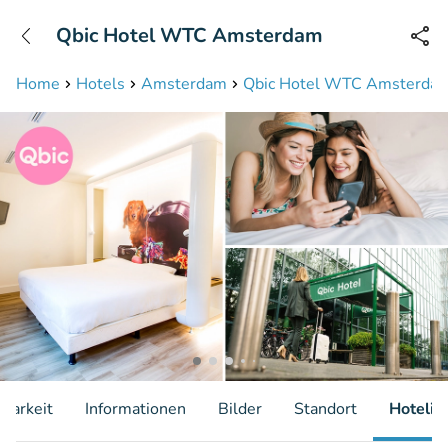
+31208087423
Qbic Hotel WTC Amsterdam
Erreichbar bis 23:00 Uhr
Home
Hotels
Amsterdam
Qbic Hotel WTC Amsterda
gbarkeit
Informationen
Bilder
Standort
Hotelin