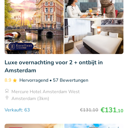
Luxe overnachting voor 2 + ontbijt in
Amsterdam
8.9
Hervorragend
• 57 Bewertungen
Mercure Hotel Amsterdam West
Amsterdam (3km)
€131
Verkauft: 63
€131
,10
,10