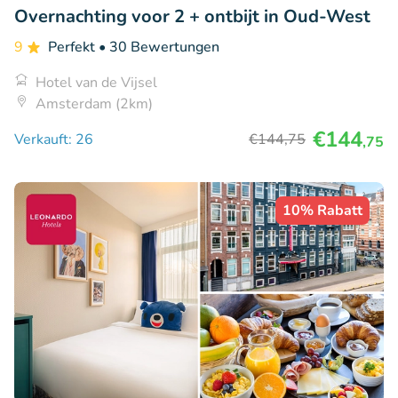
Overnachting voor 2 + ontbijt in Oud-West
9
Perfekt
• 30 Bewertungen
Hotel van de Vijsel
Amsterdam (2km)
€144
Verkauft: 26
€144
,75
,75
10% Rabatt