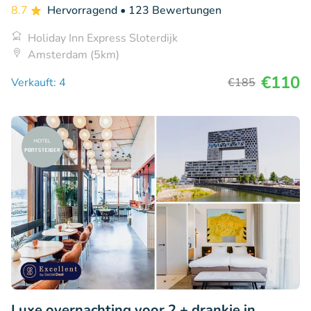
8.7
Hervorragend
• 123 Bewertungen
Holiday Inn Express Sloterdijk
Amsterdam (5km)
€110
Verkauft: 4
€185
Luxe overnachting voor 2 + drankje in