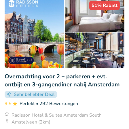
51% Rabatt
Overnachting voor 2 + parkeren + evt.
ontbijt en 3-gangendiner nabij Amsterdam
Sehr beliebter Deal
9.5
Perfekt
• 292 Bewertungen
Radisson Hotel & Suites Amsterdam South
Amstelveen (2km)