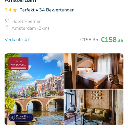
Amsterdam
9.4
Perfekt
• 34 Bewertungen
Hotel Roemer
Amsterdam (2km)
€158
Verkauft: 47
€158
,35
,35