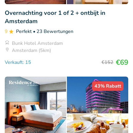
Overnachting voor 1 of 2 + ontbijt in
Amsterdam
9
Perfekt
• 23 Bewertungen
Bunk Hotel Amsterdam
Amsterdam (5km)
€69
Verkauft: 15
€152
43% Rabatt