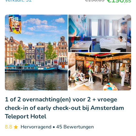
€190
Verkauft: 32
€190
,65
,65
1 of 2 overnachting(en) voor 2 + vroege
check-in of early check-out bij Amsterdam
Teleport Hotel
8.8
Hervorragend
• 45 Bewertungen