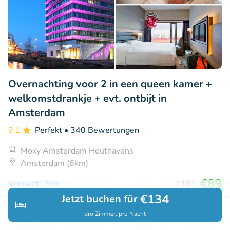
Overnachting voor 2 in een queen kamer +
welkomstdrankje + evt. ontbijt in
Amsterdam
9.1
Perfekt
• 340 Bewertungen
Moxy Amsterdam Houthavens
Amsterdam (6km)
€89
Verkauft: 269
€181
€134
Jetzt buchen für
pro Zimmer, pro Nacht
Entdecken
Suchen
Buchungen
Menü
41% Rabatt