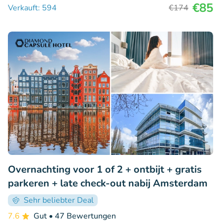
€85
Verkauft: 594
€174
Overnachting voor 1 of 2 + ontbijt + gratis
parkeren + late check-out nabij Amsterdam
Sehr beliebter Deal
7.6
Gut
• 47 Bewertungen