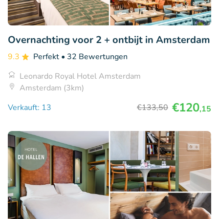
Overnachting voor 2 + ontbijt in Amsterdam
9.3
Perfekt
• 32 Bewertungen
Leonardo Royal Hotel Amsterdam
Amsterdam (3km)
€120
Verkauft: 13
€133
,50
,15