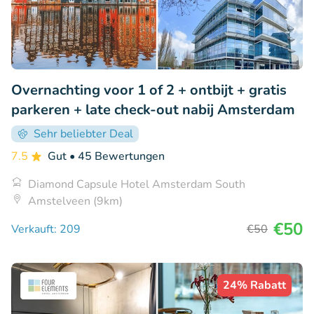
Overnachting voor 1 of 2 + ontbijt + gratis
parkeren + late check-out nabij Amsterdam
Sehr beliebter Deal
7.5
Gut
• 45 Bewertungen
Diamond Capsule Hotel Amsterdam South
Amstelveen (9km)
€50
Verkauft: 209
€50
24% Rabatt