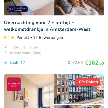
Overnachting voor 2 + ontbijt +
welkomstdrankje in Amsterdam-West
9.4
Perfekt
• 17 Bewertungen
Hotel De Hallen
Amsterdam (3km)
€162
Verkauft: 17
€162
,60
,60
10% Rabatt