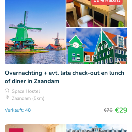
59% Rabatt
Overnachting + evt. late check-out en lunch
of diner in Zaandam
Space Hostel
Zaandam (5km)
€29
Verkauft: 48
€70