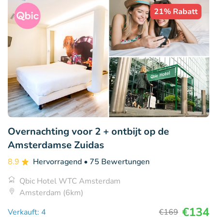
21% Rabatt
Overnachting voor 2 + ontbijt op de
Amsterdamse Zuidas
8.9
Hervorragend
• 75 Bewertungen
Qbic Hotel WTC Amsterdam
Amsterdam (6km)
€134
Verkauft: 4
€169