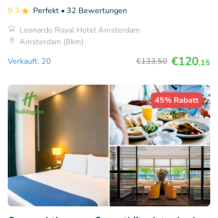
9.3
Perfekt
• 32 Bewertungen
Leonardo Royal Hotel Amsterdam
Amsterdam (8km)
€120
Verkauft: 20
€133
,50
,15
45% Rabatt