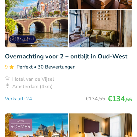
Overnachting voor 2 + ontbijt in Oud-West
9
Perfekt
• 30 Bewertungen
Hotel van de Vijsel
Amsterdam (4km)
€134
Verkauft: 24
€134
,55
,55