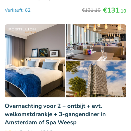
€131
Verkauft: 62
€131
,10
,10
Overnachting voor 2 + ontbijt + evt.
welkomstdrankje + 3-gangendiner in
Amsterdam of Spa Weesp