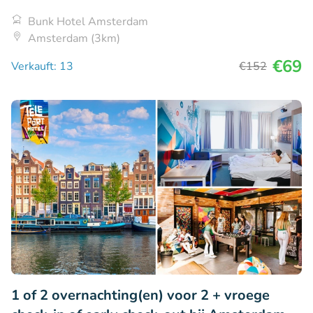
Bunk Hotel Amsterdam
Amsterdam (3km)
€69
Verkauft: 13
€152
1 of 2 overnachting(en) voor 2 + vroege