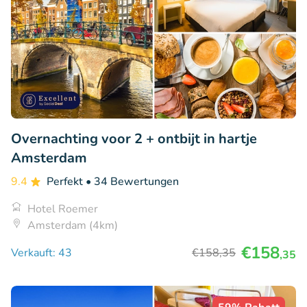
Overnachting voor 2 + ontbijt in hartje
Amsterdam
9.4
Perfekt
• 34 Bewertungen
Hotel Roemer
Amsterdam (4km)
€158
Verkauft: 43
€158
,35
,35