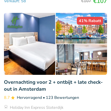
€107
Verkauft: 58
€107
41% Rabatt
Overnachting voor 2 + ontbijt + late check-
out in Amsterdam
8.7
Hervorragend
• 123 Bewertungen
Holiday Inn Express Sloterdijk