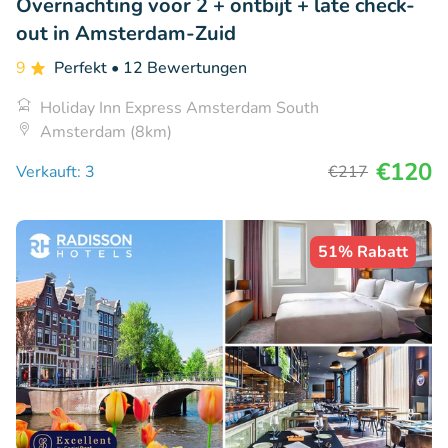
Overnachting voor 2 + ontbijt + late check-
out in Amsterdam-Zuid
9
Perfekt
• 12 Bewertungen
Holiday Inn Express Amsterdam South
Amsterdam (8km)
€120
Verkauft: 3
€217
51% Rabatt