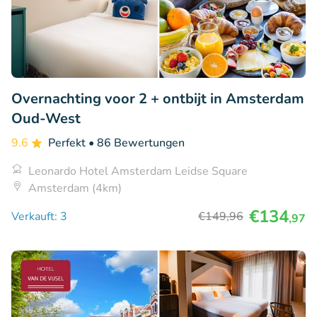
Overnachting voor 2 + ontbijt in Amsterdam
Oud-West
9.6
Perfekt
• 86 Bewertungen
Leonardo Hotel Amsterdam Leidse Square
Amsterdam (4km)
€134
Verkauft: 3
€149
,96
,97