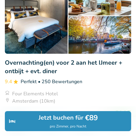
Overnachting(en) voor 2 aan het IJmeer +
ontbijt + evt. diner
9.4
Perfekt
• 250 Bewertungen
Four Elements Hotel
Amsterdam (10km)
€115
Verkauft: 71
€151
€89
Jetzt buchen für
pro Zimmer, pro Nacht
Entdecken
Suchen
Buchungen
Menü