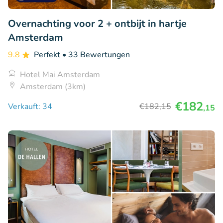
Overnachting voor 2 + ontbijt in hartje
Amsterdam
9.8
Perfekt
• 33 Bewertungen
Hotel Mai Amsterdam
Amsterdam (3km)
€182
Verkauft: 34
€182
,15
,15