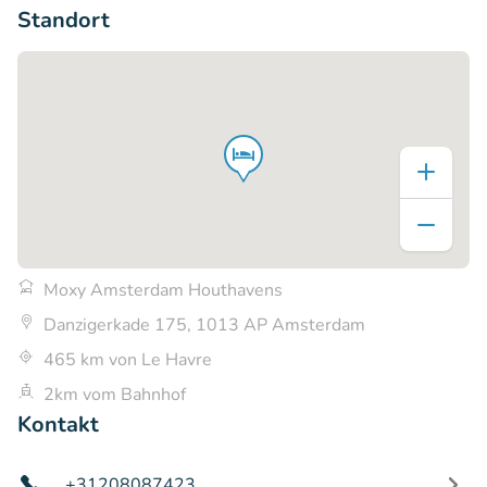
Standort
Moxy Amsterdam Houthavens
Danzigerkade 175, 1013 AP Amsterdam
465 km von Le Havre
2km vom Bahnhof
Kontakt
+31208087423