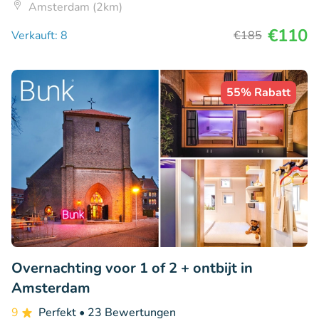
Amsterdam (2km)
€110
Verkauft: 8
€185
55% Rabatt
Overnachting voor 1 of 2 + ontbijt in
Amsterdam
9
Perfekt
• 23 Bewertungen