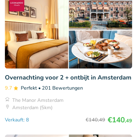
Overnachting voor 2 + ontbijt in Amsterdam
9.7
Perfekt
• 201 Bewertungen
The Manor Amsterdam
Amsterdam (5km)
€140
Verkauft: 8
€140
,49
,49