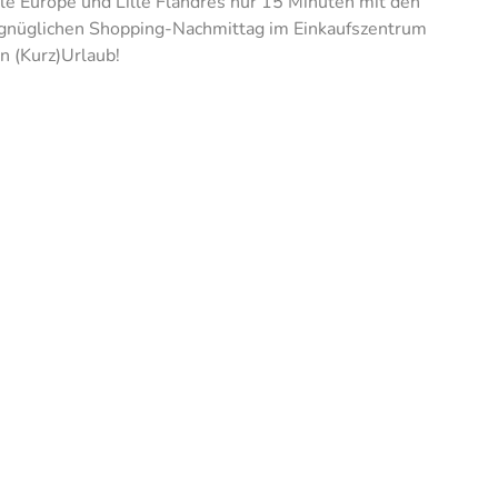
le Europe und Lille Flandres nur 15 Minuten mit den
ergnüglichen Shopping-Nachmittag im Einkaufszentrum
n (Kurz)Urlaub!