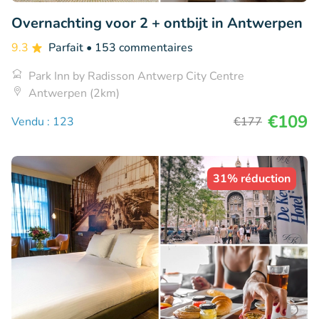
Overnachting voor 2 + ontbijt in Antwerpen
9.3
Parfait
• 153 commentaires
Park Inn by Radisson Antwerp City Centre
Antwerpen (2km)
€109
Vendu : 123
€177
31% réduction