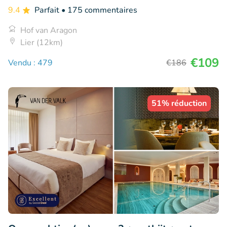
9.4
Parfait
• 175 commentaires
Hof van Aragon
Lier (12km)
€109
Vendu : 479
€186
51% réduction