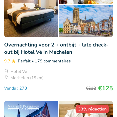
Overnachting voor 2 + ontbijt + late check-
out bij Hotel Vé in Mechelen
9.7
Parfait
• 179 commentaires
Hotel Vé
Mechelen (19km)
€125
Vendu : 273
€212
33% réduction