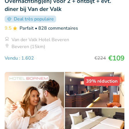
Overnachting(en) voor 2 + ontbijt + evt.
diner bij Van der Valk
Deal très populaire
9.5
Parfait
• 828 commentaires
Van der Valk Hotel Beveren
Beveren (15km)
€109
Vendu : 1.602
€224
39% réduction