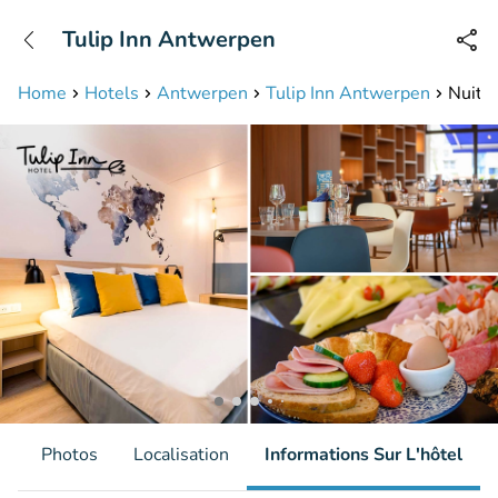
+31208087423
Tulip Inn Antwerpen
Disponible jusqu'à 23:00 heures
Home
Hotels
Antwerpen
Tulip Inn Antwerpen
Nuit p
s
Photos
Localisation
Informations Sur L'hôtel