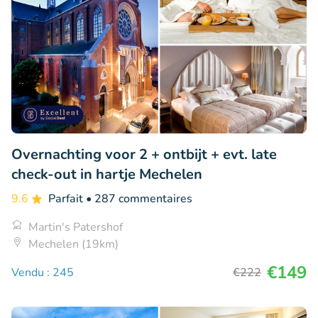
Overnachting voor 2 + ontbijt + evt. late
check-out in hartje Mechelen
9.6
Parfait
• 287 commentaires
Martin's Patershof
Mechelen (19km)
€149
Vendu : 245
€222