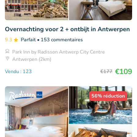
Overnachting voor 2 + ontbijt in Antwerpen
9.3
Parfait
• 153 commentaires
Park Inn by Radisson Antwerp City Centre
Antwerpen (2km)
€109
Vendu : 123
€177
56% réduction