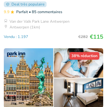
Deal très populaire
9.9
Parfait
• 85 commentaires
Van der Valk Park Lane Antwerpen
Antwerpen (1km)
€115
Vendu : 1.197
€282
38% réduction