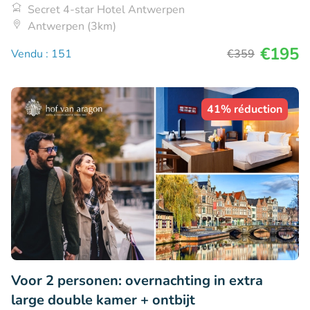
Secret 4-star Hotel Antwerpen
Antwerpen (3km)
€195
Vendu : 151
€359
41% réduction
Voor 2 personen: overnachting in extra
large double kamer + ontbijt