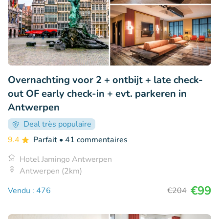
Overnachting voor 2 + ontbijt + late check-
out OF early check-in + evt. parkeren in
Antwerpen
Deal très populaire
9.4
Parfait
• 41 commentaires
Hotel Jamingo Antwerpen
Antwerpen (2km)
€99
Vendu : 476
€204