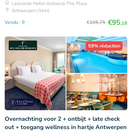
Leonardo Hotel Antwerp The Plaza
Antwerpen (1km)
€95
Vendu : 9
€105
,75
,18
59% réduction
Overnachting voor 2 + ontbijt + late check
out + toegang wellness in hartje Antwerpen