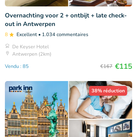
Overnachting voor 2 + ontbijt + late check-
out in Antwerpen
8
Excellent
• 1.034 commentaires
De Keyser Hotel
Antwerpen (2km)
€115
Vendu : 85
€167
38% réduction