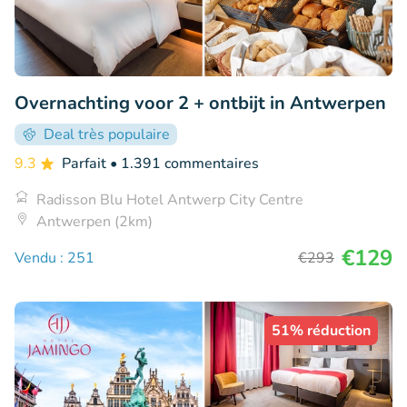
Overnachting voor 2 + ontbijt in Antwerpen
Deal très populaire
9.3
Parfait
• 1.391 commentaires
Radisson Blu Hotel Antwerp City Centre
Antwerpen (2km)
€129
Vendu : 251
€293
51% réduction