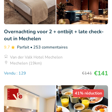
Overnachting voor 2 + ontbijt + late check-
out in Mechelen
9.7
Parfait
• 253 commentaires
Van der Valk Hotel Mechelen
Mechelen (19km)
€141
Vendu : 129
€141
41% réduction