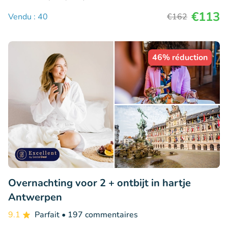
€113
Vendu : 40
€162
46% réduction
Overnachting voor 2 + ontbijt in hartje
Antwerpen
9.1
Parfait
• 197 commentaires