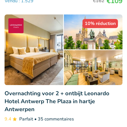
€109
Vendu : 1.529
€162
10% réduction
Overnachting voor 2 + ontbijt Leonardo
Hotel Antwerp The Plaza in hartje
Antwerpen
9.4
Parfait
• 35 commentaires