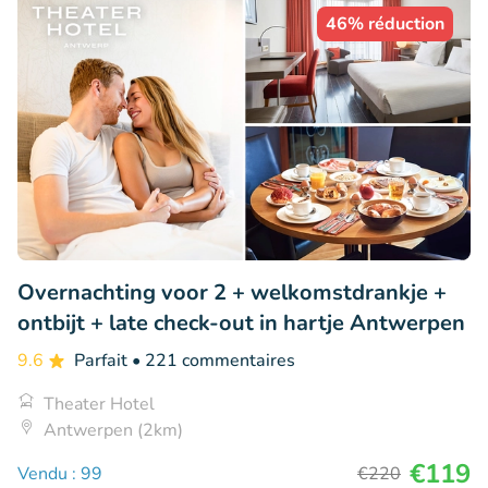
46% réduction
Overnachting voor 2 + welkomstdrankje +
ontbijt + late check-out in hartje Antwerpen
9.6
Parfait
• 221 commentaires
Theater Hotel
Antwerpen (2km)
€119
Vendu : 99
€220