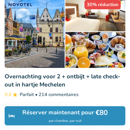
30% réduction
Overnachting voor 2 + ontbijt + late check-
out in hartje Mechelen
9.6
Parfait
• 214 commentaires
Hotel Novotel Mechelen Centrum
€80
Réserver maintenant pour
Mechelen (19km)
par chambre, par nuit
€152
Découvrir
Rechercher
Réservations
Menu
Vendu : 105
€217