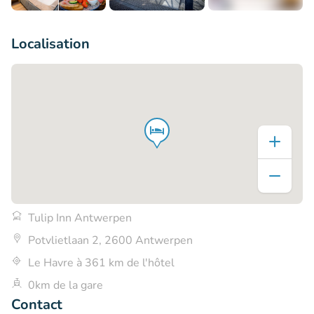
+7
Localisation
Tulip Inn Antwerpen
Potvlietlaan 2, 2600 Antwerpen
Le Havre à 361 km de l'hôtel
0km de la gare
Contact