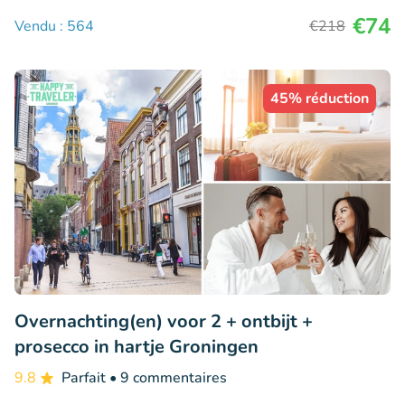
€74
Vendu : 564
€218
45% réduction
Overnachting(en) voor 2 + ontbijt +
prosecco in hartje Groningen
9.8
Parfait
• 9 commentaires