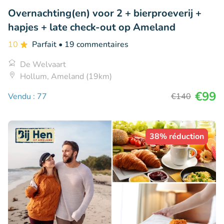
Overnachting(en) voor 2 + bierproeverij +
hapjes + late check-out op Ameland
10
Parfait
• 19 commentaires
De Welvaart
Hollum, Ameland (19km)
€99
Vendu : 77
€140
38% réduction