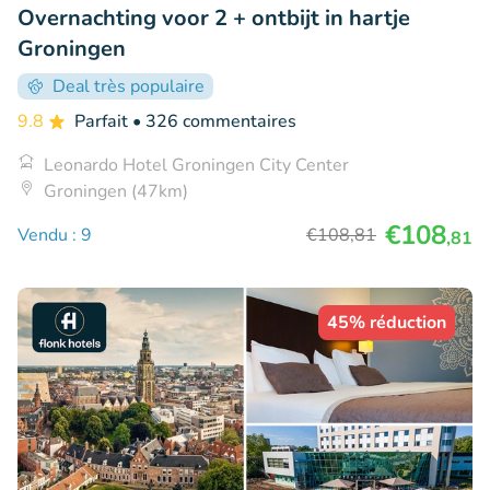
Overnachting voor 2 + ontbijt in hartje
Groningen
Deal très populaire
9.8
Parfait
• 326 commentaires
Leonardo Hotel Groningen City Center
Groningen (47km)
€108
Vendu : 9
€108
,81
,81
45% réduction