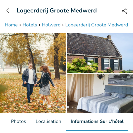
+31208087423
Logeerderij Groote Medwerd
Disponible jusqu'à 23:00 heures
Home
Hotels
Holwerd
Logeerderij Groote Medwerd
s
Photos
Localisation
Informations Sur L'hôtel