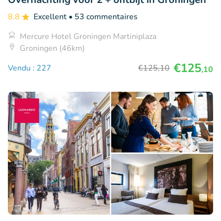
8.8
Excellent
• 53 commentaires
Mercure Hotel Groningen Martiniplaza
Groningen (46km)
€125
Vendu : 227
€125
,10
,10