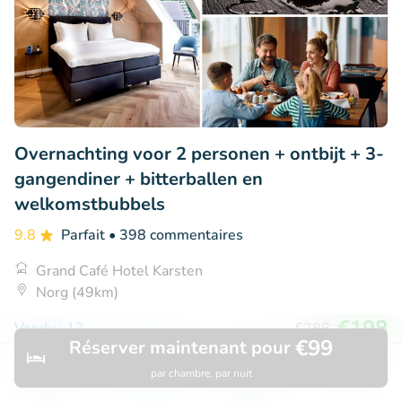
Overnachting voor 2 personen + ontbijt + 3-
gangendiner + bitterballen en
welkomstbubbels
9.8
Parfait
• 398 commentaires
Grand Café Hotel Karsten
Norg (49km)
€198
Vendu : 13
€288
€99
Réserver maintenant pour
par chambre, par nuit
Découvrir
Rechercher
Réservations
Menu
35% réduction