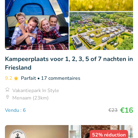
Kampeerplaats voor 1, 2, 3, 5 of 7 nachten in
Friesland
9.2
Parfait
• 17 commentaires
Vakantiepark In Style
Menaam (23km)
€16
Vendu : 6
€23
52% réduction