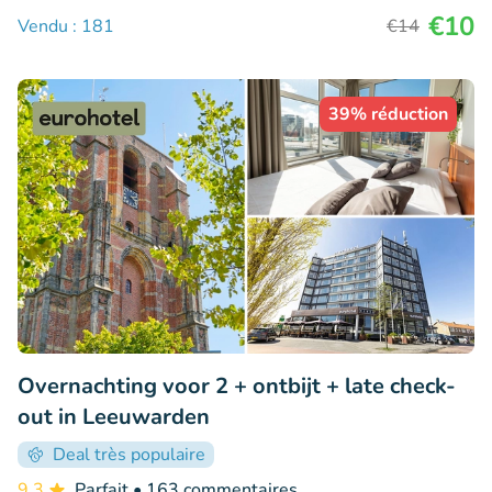
€10
Vendu : 181
€14
39% réduction
Overnachting voor 2 + ontbijt + late check-
out in Leeuwarden
Deal très populaire
9.3
Parfait
• 163 commentaires