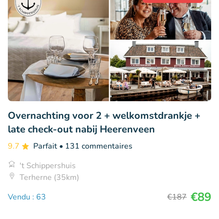
Overnachting voor 2 + welkomstdrankje +
late check-out nabij Heerenveen
9.7
Parfait
• 131 commentaires
't Schippershuis
Terherne (35km)
€89
Vendu : 63
€187