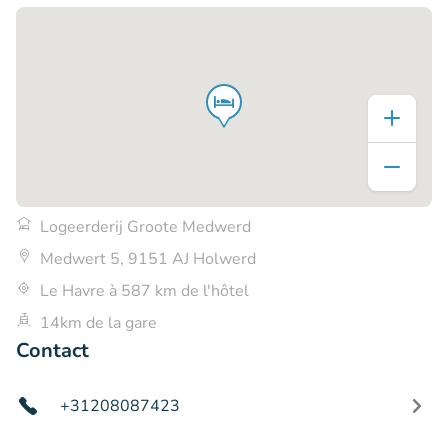
Logeerderij Groote Medwerd
Medwert 5, 9151 AJ Holwerd
Le Havre à 587 km de l'hôtel
14km de la gare
Contact
+31208087423