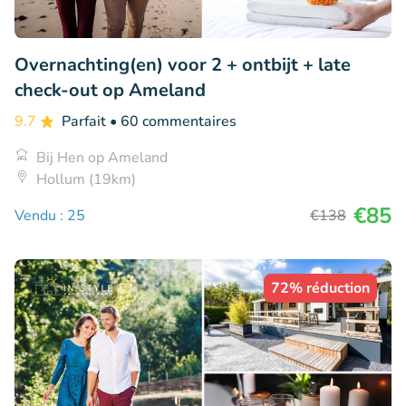
Overnachting(en) voor 2 + ontbijt + late
check-out op Ameland
9.7
Parfait
• 60 commentaires
Bij Hen op Ameland
Hollum (19km)
€85
Vendu : 25
€138
72% réduction