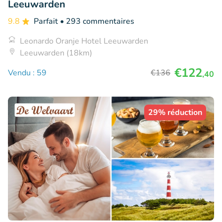
Leeuwarden
9.8
Parfait
• 293 commentaires
Leonardo Oranje Hotel Leeuwarden
Leeuwarden (18km)
€122
Vendu : 59
€136
,40
29% réduction