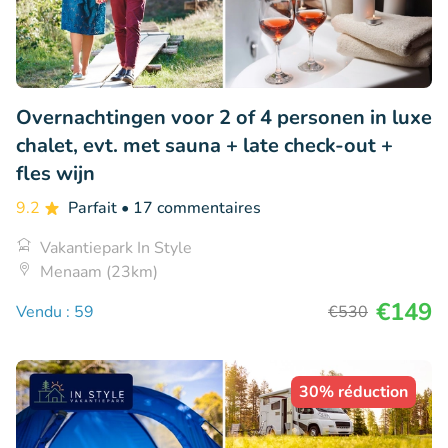
Overnachtingen voor 2 of 4 personen in luxe
chalet, evt. met sauna + late check-out +
fles wijn
9.2
Parfait
• 17 commentaires
Vakantiepark In Style
Menaam (23km)
€149
Vendu : 59
€530
30% réduction