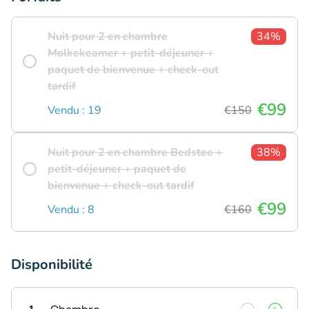
Nuit pour 2 en chambre
34%
Molkekeamer + petit-déjeuner +
paquet de bienvenue + check-out
tardif
€99
Vendu : 19
€150
Nuit pour 2 en chambre Bedstee +
38%
petit-déjeuner + paquet de
bienvenue + check-out tardif
€99
Vendu : 8
€160
Disponibilité