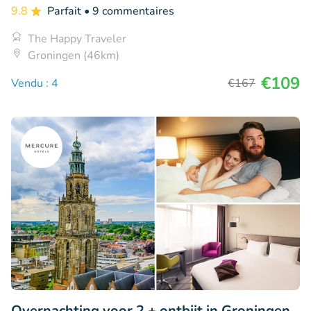
9.8
Parfait
• 9 commentaires
The Happy Traveler
Groningen (46km)
€109
Vendu : 4
€167
Overnachting voor 2 + ontbijt in Groningen