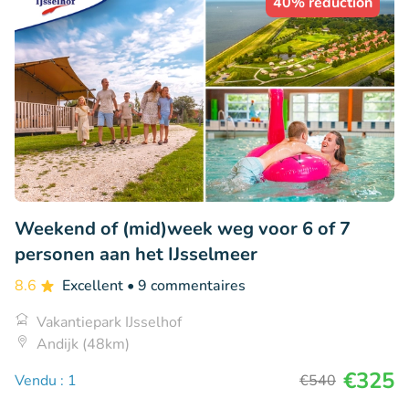
40% réduction
Weekend of (mid)week weg voor 6 of 7
personen aan het IJsselmeer
8.6
Excellent
• 9 commentaires
Vakantiepark IJsselhof
Andijk (48km)
€325
Vendu : 1
€540