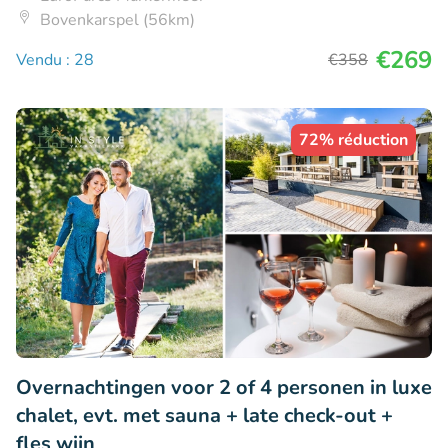
Bovenkarspel (56km)
€269
Vendu : 28
€358
72% réduction
Overnachtingen voor 2 of 4 personen in luxe
chalet, evt. met sauna + late check-out +
fles wijn