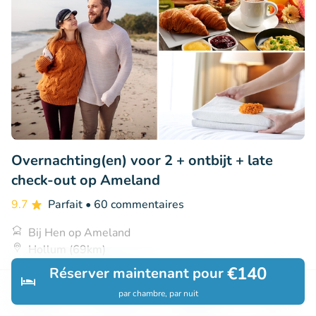
Overnachting(en) voor 2 + ontbijt + late
check-out op Ameland
9.7
Parfait
• 60 commentaires
Bij Hen op Ameland
Hollum (69km)
€140
Réserver maintenant pour
€85
Vendu : 26
€138
par chambre, par nuit
Découvrir
Rechercher
Réservations
Menu