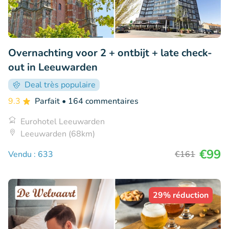
Overnachting voor 2 + ontbijt + late check-
out in Leeuwarden
Deal très populaire
9.3
Parfait
• 164 commentaires
Eurohotel Leeuwarden
Leeuwarden (68km)
€99
Vendu : 633
€161
29% réduction