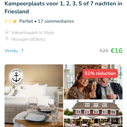
Kampeerplaats voor 1, 2, 3, 5 of 7 nachten in
Friesland
9.2
Parfait
• 17 commentaires
Vakantiepark In Style
Menaam (60km)
€16
Vendu : 7
€23
52% réduction