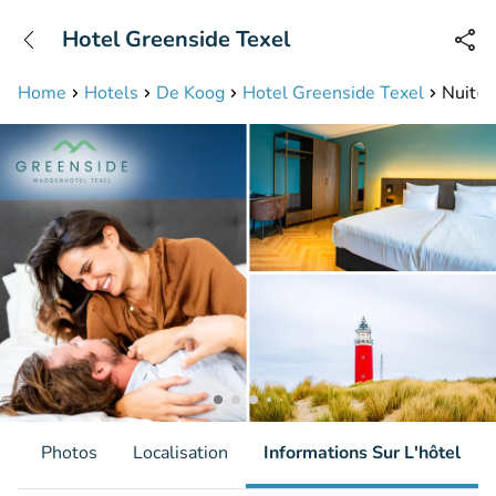
+31208087423
Hotel Greenside Texel
Disponible jusqu'à 23:00 heures
Home
Hotels
De Koog
Hotel Greenside Texel
Nuit(s
s
Photos
Localisation
Informations Sur L'hôtel