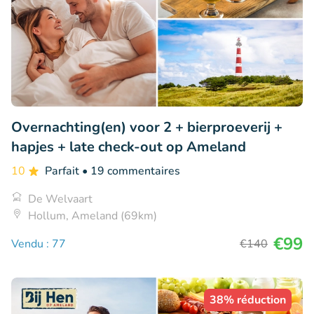
Overnachting(en) voor 2 + bierproeverij +
hapjes + late check-out op Ameland
10
Parfait
• 19 commentaires
De Welvaart
Hollum, Ameland (69km)
€99
Vendu : 77
€140
38% réduction