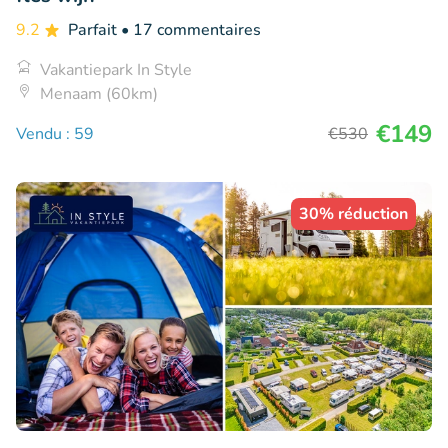
9.2
Parfait
• 17 commentaires
Vakantiepark In Style
Menaam (60km)
€149
Vendu : 59
€530
30% réduction