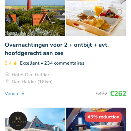
Overnachtingen voor 2 + ontbijt + evt.
hoofdgerecht aan zee
8.4
Excellent
• 234 commentaires
Hotel Den Helder
Den Helder (16km)
€262
Vendu : 8
€472
43% réduction