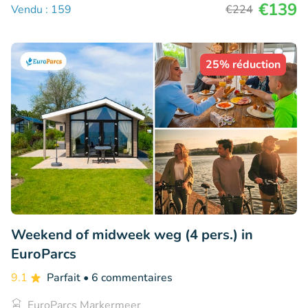
€139
Vendu : 159
€224
25% réduction
Weekend of midweek weg (4 pers.) in
EuroParcs
9.1
Parfait
• 6 commentaires
EuroParcs Markermeer