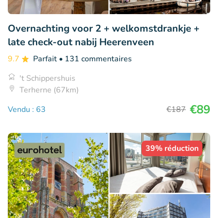
Overnachting voor 2 + welkomstdrankje +
late check-out nabij Heerenveen
9.7
Parfait
• 131 commentaires
't Schippershuis
Terherne (67km)
€89
Vendu : 63
€187
39% réduction