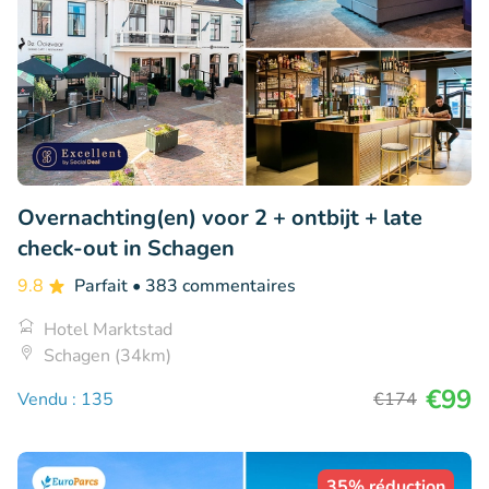
Overnachting(en) voor 2 + ontbijt + late
check-out in Schagen
9.8
Parfait
• 383 commentaires
Hotel Marktstad
Schagen (34km)
€99
Vendu : 135
€174
35% réduction