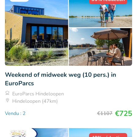
Weekend of midweek weg (10 pers.) in
EuroParcs
EuroParcs Hindeloopen
Hindeloopen (47km)
€725
Vendu : 2
€1107