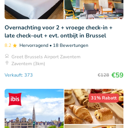
Overnachting voor 2 + vroege check-in +
late check-out + evt. ontbijt in Brussel
8.2
Hervorragend
• 18 Bewertungen
Greet Brussels Airport Zaventem
Zaventem (3km)
€59
Verkauft: 373
€128
31% Rabatt