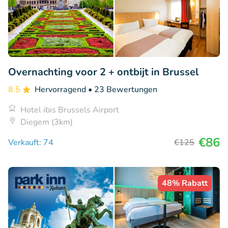
Overnachting voor 2 + ontbijt in Brussel
8.5
Hervorragend
• 23 Bewertungen
Hotel ibis Brussels Airport
Diegem (3km)
€86
Verkauft: 74
€125
48% Rabatt