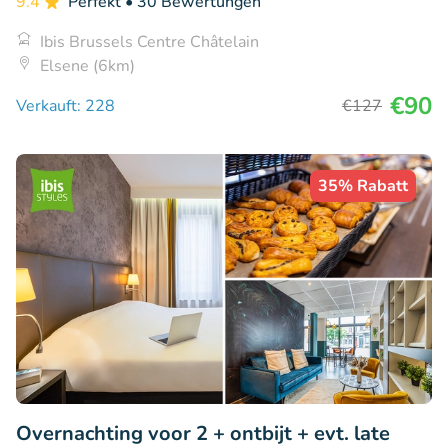
9.4
Perfekt
• 30 Bewertungen
Ibis Brussels Centre Châtelain
Elsene (6km)
€90
Verkauft: 228
€127
35% Rabatt
Overnachting voor 2 + ontbijt + evt. late