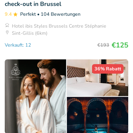
check-out in Brussel
9.4
Perfekt
• 104 Bewertungen
Hotel ibis Styles Brussels Centre Stéphanie
Sint-Gillis (6km)
€125
Verkauft: 12
€193
36% Rabatt