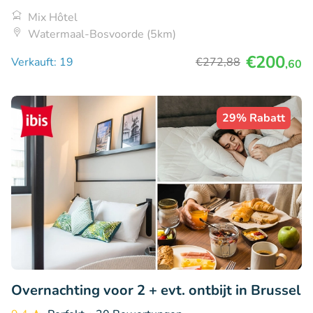
Mix Hôtel
Watermaal-Bosvoorde (5km)
€200
Verkauft: 19
€272
,88
,60
29% Rabatt
Overnachting voor 2 + evt. ontbijt in Brussel