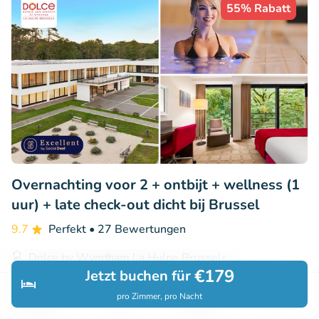
55% Rabatt
Overnachting voor 2 + ontbijt + wellness (1
uur) + late check-out dicht bij Brussel
9.7
Perfekt
• 27 Bewertungen
Dolce by Wyndham La Hulpe Brussels
€179
Jetzt buchen für
La Hulpe (11km)
pro Zimmer, pro Nacht
€149
Verkauft: 39
€334
Entdecken
Suchen
Buchungen
Menü