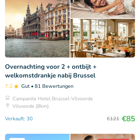
Overnachting voor 2 + ontbijt +
welkomstdrankje nabij Brussel
7.2
Gut
• 81 Bewertungen
Campanile Hotel Brussel-Vilvoorde
Vilvoorde (8km)
€85
Verkauft: 30
€121