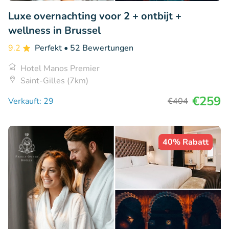
Luxe overnachting voor 2 + ontbijt +
wellness in Brussel
9.2
Perfekt
• 52 Bewertungen
Hotel Manos Premier
Saint-Gilles (7km)
€259
Verkauft: 29
€404
40% Rabatt