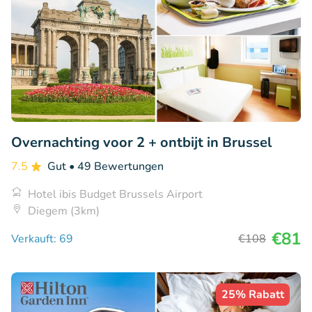
Overnachting voor 2 + ontbijt in Brussel
7.5
Gut
• 49 Bewertungen
Hotel ibis Budget Brussels Airport
Diegem (3km)
€81
Verkauft: 69
€108
25% Rabatt