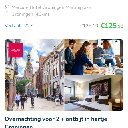
Mercure Hotel Groningen Martiniplaza
Groningen (46km)
€125
Verkauft: 227
€125
,10
,10
Overnachting voor 2 + ontbijt in hartje
Groningen