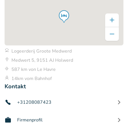
Logeerderij Groote Medwerd
Medwert 5, 9151 AJ Holwerd
587 km von Le Havre
14km vom Bahnhof
Kontakt
+31208087423
Firmenprofil