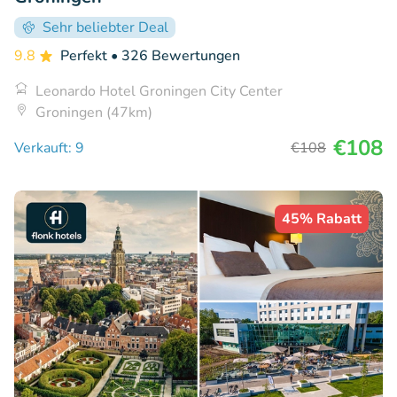
Sehr beliebter Deal
9.8
Perfekt
• 326 Bewertungen
Leonardo Hotel Groningen City Center
Groningen (47km)
€108
Verkauft: 9
€108
45% Rabatt