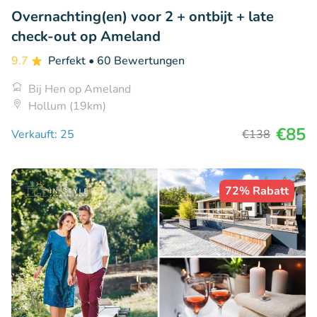
Overnachting(en) voor 2 + ontbijt + late
check-out op Ameland
9.7
Perfekt
• 60 Bewertungen
Bij Hen op Ameland
Hollum (19km)
€85
Verkauft: 25
€138
72% Rabatt