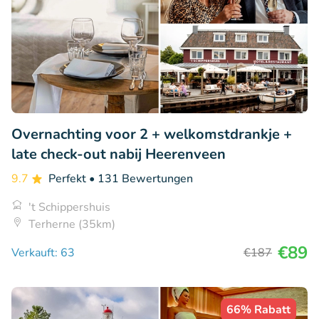
Overnachting voor 2 + welkomstdrankje +
late check-out nabij Heerenveen
9.7
Perfekt
• 131 Bewertungen
't Schippershuis
Terherne (35km)
€89
Verkauft: 63
€187
66% Rabatt