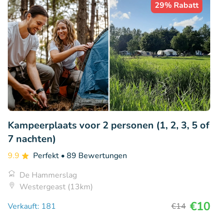
29% Rabatt
Kampeerplaats voor 2 personen (1, 2, 3, 5 of
7 nachten)
9.9
Perfekt
• 89 Bewertungen
De Hammerslag
Westergeast (13km)
€10
Verkauft: 181
€14