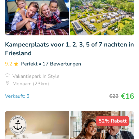
Kampeerplaats voor 1, 2, 3, 5 of 7 nachten in
Friesland
9.2
Perfekt
• 17 Bewertungen
Vakantiepark In Style
Menaam (23km)
€16
Verkauft: 6
€23
52% Rabatt