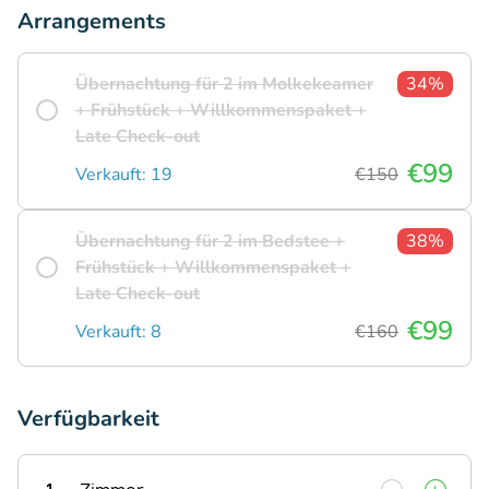
Arrangements
Übernachtung für 2 im Molkekeamer
34%
+ Frühstück + Willkommenspaket +
Late Check-out
€99
Verkauft: 19
€150
Übernachtung für 2 im Bedstee +
38%
Frühstück + Willkommenspaket +
Late Check-out
€99
Verkauft: 8
€160
Verfügbarkeit