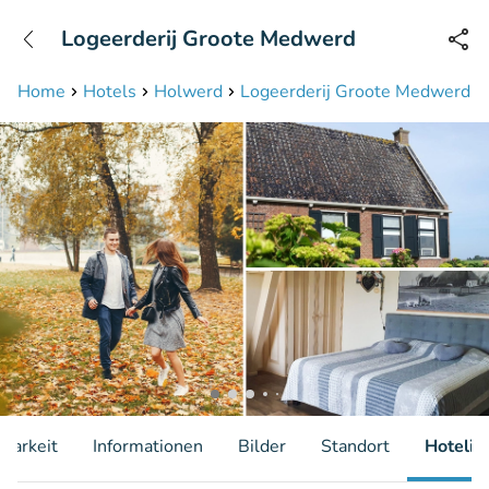
+31208087423
Logeerderij Groote Medwerd
Erreichbar bis 23:00 Uhr
Home
Hotels
Holwerd
Logeerderij Groote Medwerd
gbarkeit
Informationen
Bilder
Standort
Hotelin