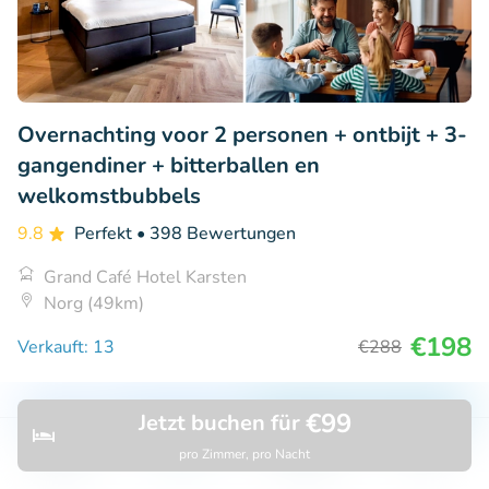
Overnachting voor 2 personen + ontbijt + 3-
gangendiner + bitterballen en
welkomstbubbels
9.8
Perfekt
• 398 Bewertungen
Grand Café Hotel Karsten
Norg (49km)
€198
Verkauft: 13
€288
€99
Jetzt buchen für
35% Rabatt
pro Zimmer, pro Nacht
Entdecken
Suchen
Buchungen
Menü