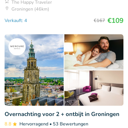
The Happy Traveler
Groningen (46km)
€109
Verkauft: 4
€167
Overnachting voor 2 + ontbijt in Groningen
8.8
Hervorragend
• 53 Bewertungen