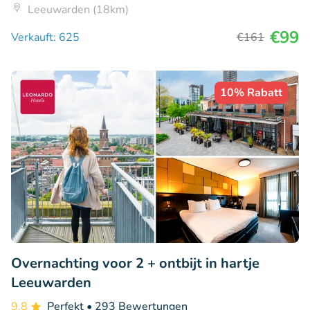
Leeuwarden (18km)
€99
Verkauft: 625
€161
10% Rabatt
Overnachting voor 2 + ontbijt in hartje
Leeuwarden
9.8
Perfekt
• 293 Bewertungen