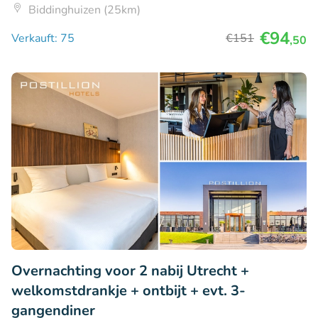
Biddinghuizen (25km)
€94
Verkauft: 75
€151
,50
Overnachting voor 2 nabij Utrecht +
welkomstdrankje + ontbijt + evt. 3-
gangendiner