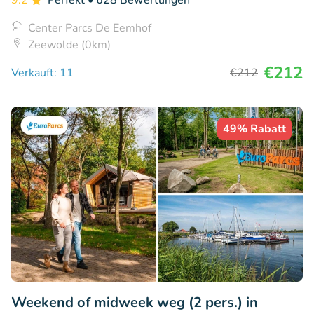
9.2
Perfekt
• 628 Bewertungen
Center Parcs De Eemhof
Zeewolde (0km)
€212
Verkauft: 11
€212
49% Rabatt
Weekend of midweek weg (2 pers.) in