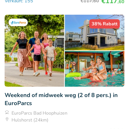
€117
Verkauft: 155
€117
,60
,60
38% Rabatt
Weekend of midweek weg (2 of 8 pers.) in
EuroParcs
EuroParcs Bad Hoophuizen
Hulshorst (24km)