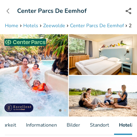
+31208087423
Center Parcs De Eemhof
Erreichbar bis 23:00 Uhr
Home
Hotels
Zeewolde
Center Parcs De Eemhof
2, 
gbarkeit
Informationen
Bilder
Standort
Hotelin