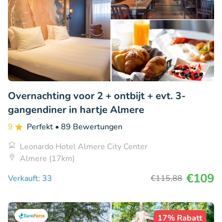
Overnachting voor 2 + ontbijt + evt. 3-
gangendiner in hartje Almere
9
Perfekt
• 89 Bewertungen
Leonardo Hotel Almere City Center
Almere (17km)
€109
Verkauft: 33
€115
,88
17% Rabatt