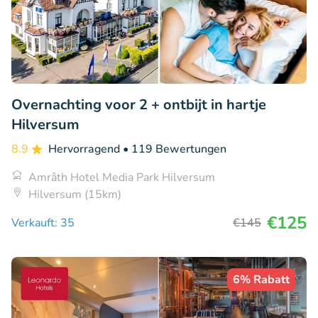
Overnachting voor 2 + ontbijt in hartje
Hilversum
8.9
Hervorragend
• 119 Bewertungen
Amrâth Hotel Media Park Hilversum
Hilversum (15km)
€125
Verkauft: 35
€145
6% Rabatt