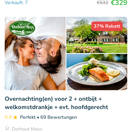
€329
Verkauft: 7
€532
37% Rabatt
Overnachting(en) voor 2 + ontbijt +
welkomstdrankje + evt. hoofdgerecht
9.8
Perfekt
• 69 Bewertungen
Dorhout Mees