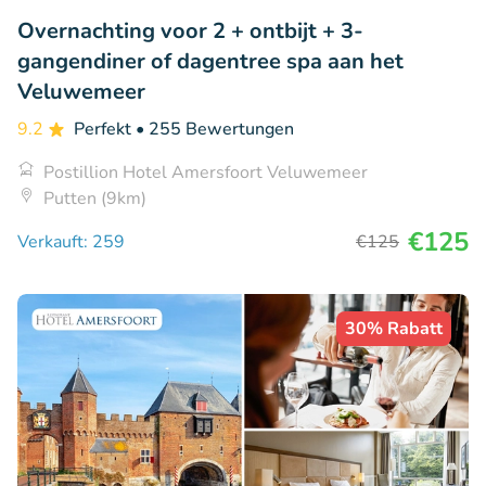
Overnachting voor 2 + ontbijt + 3-
gangendiner of dagentree spa aan het
Veluwemeer
9.2
Perfekt
• 255 Bewertungen
Postillion Hotel Amersfoort Veluwemeer
Putten (9km)
€125
Verkauft: 259
€125
30% Rabatt