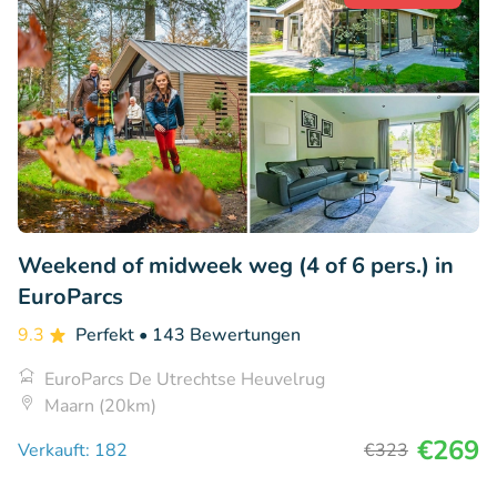
Weekend of midweek weg (4 of 6 pers.) in
EuroParcs
9.3
Perfekt
• 143 Bewertungen
EuroParcs De Utrechtse Heuvelrug
Maarn (20km)
€269
Verkauft: 182
€323