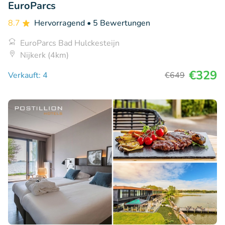
EuroParcs
8.7
Hervorragend
• 5 Bewertungen
EuroParcs Bad Hulckesteijn
Nijkerk (4km)
€329
Verkauft: 4
€649