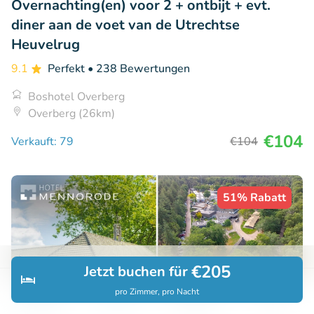
Overnachting(en) voor 2 + ontbijt + evt.
diner aan de voet van de Utrechtse
Heuvelrug
9.1
Perfekt
• 238 Bewertungen
Boshotel Overberg
Overberg (26km)
€104
Verkauft: 79
€104
51% Rabatt
€205
Jetzt buchen für
pro Zimmer, pro Nacht
Entdecken
Suchen
Buchungen
Menü