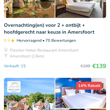
Overnachting(en) voor 2 + ontbijt +
hoofdgerecht naar keuze in Amersfoort
8.9
Hervorragend
• 70 Bewertungen
Fletcher Hotel-Restaurant Amersfoort
Amersfoort (13km)
€139
Verkauft: 15
€199
14% Rabatt