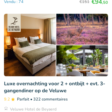
€94
Vendu : 74
€151
,50
Luxe overnachting voor 2 + ontbijt + evt. 3-
gangendiner op de Veluwe
9.2
Parfait
• 322 commentaires
Veluwe Hotel de Beyaerd