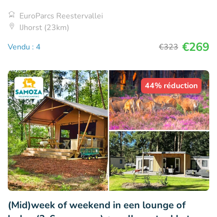
EuroParcs Reestervallei
IJhorst (23km)
€269
Vendu : 4
€323
44% réduction
(Mid)week of weekend in een lounge of