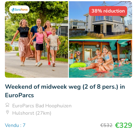
38% réduction
Weekend of midweek weg (2 of 8 pers.) in
EuroParcs
EuroParcs Bad Hoophuizen
Hulshorst (27km)
€329
Vendu : 7
€532