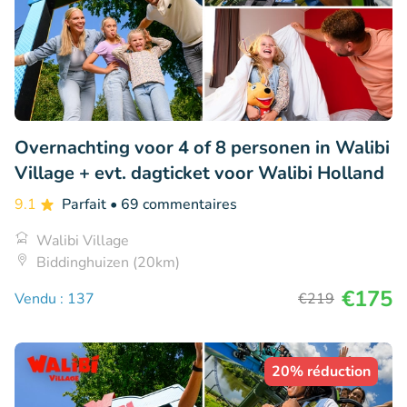
Overnachting voor 4 of 8 personen in Walibi
Village + evt. dagticket voor Walibi Holland
9.1
Parfait
• 69 commentaires
Walibi Village
Biddinghuizen (20km)
€175
Vendu : 137
€219
20% réduction