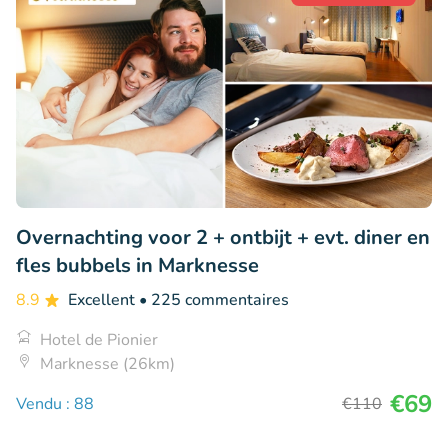
Overnachting voor 2 + ontbijt + evt. diner en
fles bubbels in Marknesse
8.9
Excellent
• 225 commentaires
Hotel de Pionier
Marknesse (26km)
€69
Vendu : 88
€110