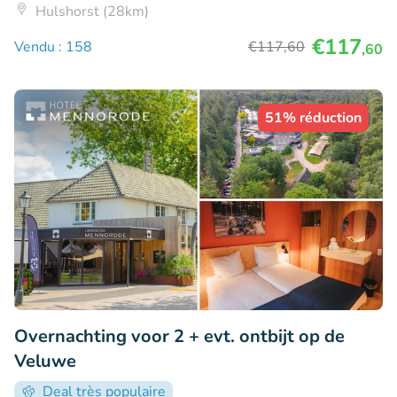
Hulshorst (28km)
€117
Vendu : 158
€117
,60
,60
51% réduction
Overnachting voor 2 + evt. ontbijt op de
Veluwe
Deal très populaire