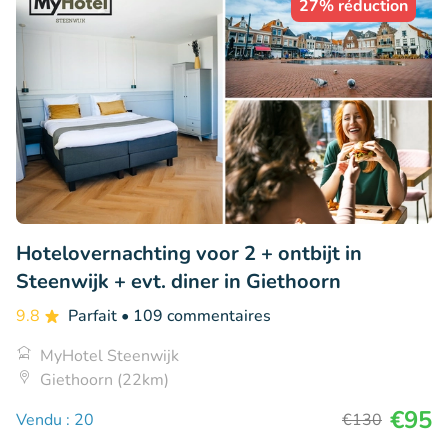
27% réduction
Hotelovernachting voor 2 + ontbijt in
Steenwijk + evt. diner in Giethoorn
9.8
Parfait
• 109 commentaires
MyHotel Steenwijk
Giethoorn (22km)
€95
Vendu : 20
€130