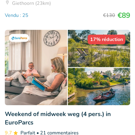
Giethoorn (23km)
€89
Vendu : 25
€130
17% réduction
Weekend of midweek weg (4 pers.) in
EuroParcs
9.7
Parfait
• 21 commentaires