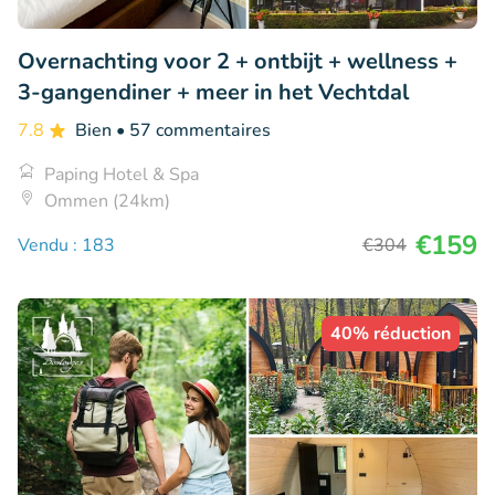
Overnachting voor 2 + ontbijt + wellness +
3-gangendiner + meer in het Vechtdal
7.8
Bien
• 57 commentaires
Paping Hotel & Spa
Ommen (24km)
€159
Vendu : 183
€304
40% réduction