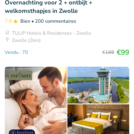
Overnachting voor 2 + ontbijt +
welkomsthapjes in Zwolle
7.8
Bien
• 200 commentaires
TULIP Hotels & Residences - Zwolle
Zwolle (2km)
€99
Vendu : 70
€188