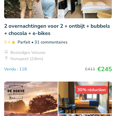
2 overnachtingen voor 2 + ontbijt + bubbels
+ chocola + e-bikes
9.4
Parfait
• 31 commentaires
Boslodges Veluwe
Nunspeet (24km)
€245
Vendu : 118
€411
30% réduction