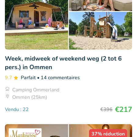
Week, midweek of weekend weg (2 tot 6
pers.) in Ommen
9.7
Parfait
• 14 commentaires
Camping Ommerland
Ommen (25km)
€217
Vendu : 22
€396
37% réduction