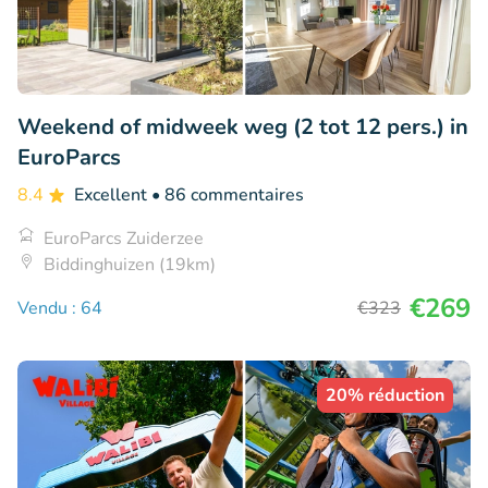
Weekend of midweek weg (2 tot 12 pers.) in
EuroParcs
8.4
Excellent
• 86 commentaires
EuroParcs Zuiderzee
Biddinghuizen (19km)
€269
Vendu : 64
€323
20% réduction