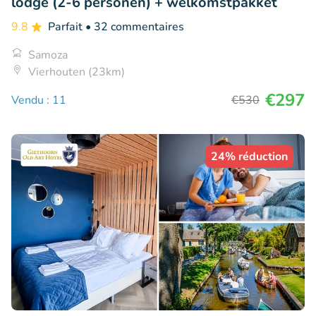
lodge (2-6 personen) + welkomstpakket
9.8
Parfait
• 32 commentaires
Samoza
Vierhouten (23km)
€297
Vendu : 11
€530
24% réduction