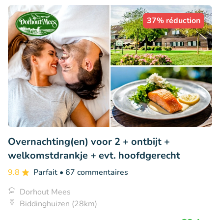
37% réduction
Overnachting(en) voor 2 + ontbijt +
welkomstdrankje + evt. hoofdgerecht
9.8
Parfait
• 67 commentaires
Dorhout Mees
Biddinghuizen (28km)