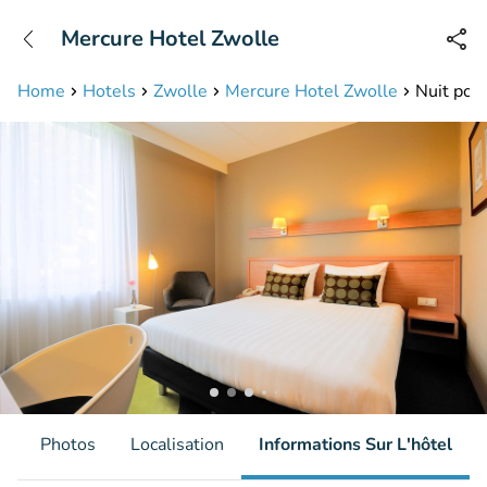
+31208087423
Mercure Hotel Zwolle
Disponible jusqu'à 23:00 heures
Home
Hotels
Zwolle
Mercure Hotel Zwolle
Nuit pour
s
Photos
Localisation
Informations Sur L'hôtel