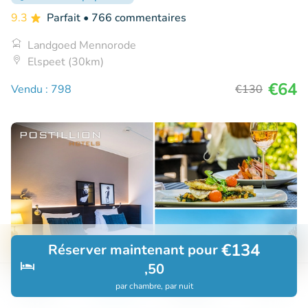
9.3
Parfait
• 766 commentaires
Landgoed Mennorode
Elspeet (30km)
€64
Vendu : 798
€130
€134
Réserver maintenant pour
,50
par chambre, par nuit
Découvrir
Rechercher
Réservations
Menu