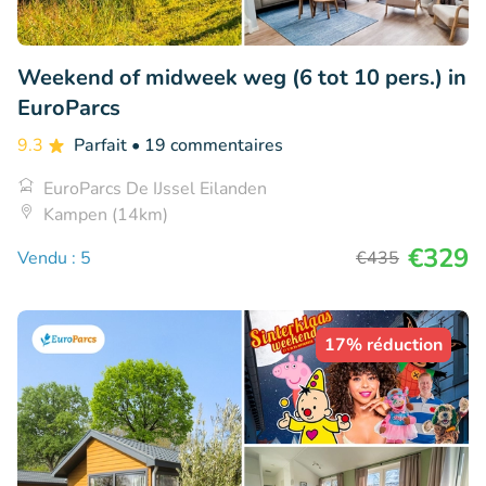
Weekend of midweek weg (6 tot 10 pers.) in
EuroParcs
9.3
Parfait
• 19 commentaires
EuroParcs De IJssel Eilanden
Kampen (14km)
€329
Vendu : 5
€435
17% réduction