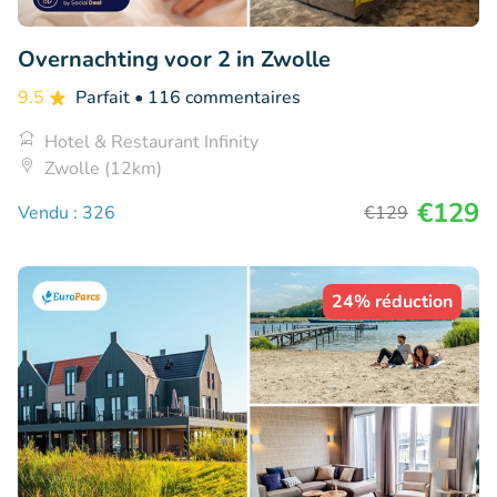
Overnachting voor 2 in Zwolle
9.5
Parfait
• 116 commentaires
Hotel & Restaurant Infinity
Zwolle (12km)
€129
Vendu : 326
€129
24% réduction