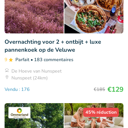
Overnachting voor 2 + ontbijt + luxe
pannenkoek op de Veluwe
9
Parfait
• 183 commentaires
De Hoeve van Nunspeet
Nunspeet (24km)
€129
Vendu : 176
€185
45% réduction