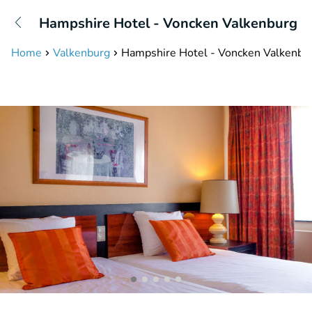
+31208087423
Hampshire Hotel - Voncken Valkenburg
Disponible jusqu'à 23:00 heures
Home
Valkenburg
Hampshire Hotel - Voncken Valkenbu