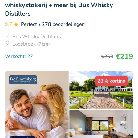
whiskystokerij + meer bij Bus Whisky
Distillers
9.7
Perfect
• 278 beoordelingen
Bus Whisky Distillers
Loosbroek (7km)
€219
Verkocht: 27
€263
29% korting