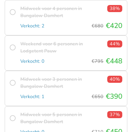
Midweek voor 4 personen in
38%
Bungalow Damhert
€420
Verkocht: 2
€680
Weekend voor 6 personen in
44%
Lodgetent Pauw
€448
Verkocht: 0
€795
Midweek voor 3 personen in
40%
Bungalow Damhert
€390
Verkocht: 1
€650
Midweek voor 5 personen in
37%
Bungalow Damhert
€450
Verkocht: 0
€710