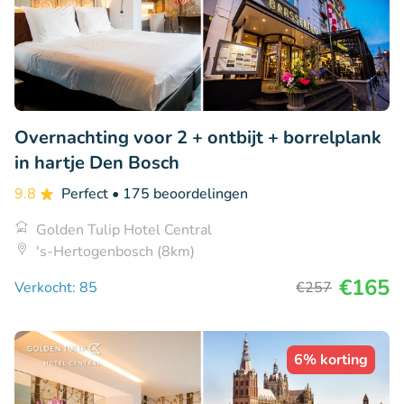
Overnachting voor 2 + ontbijt + borrelplank
in hartje Den Bosch
9.8
Perfect
• 175 beoordelingen
Golden Tulip Hotel Central
's-Hertogenbosch (8km)
€165
Verkocht: 85
€257
6% korting