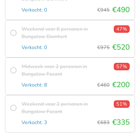
€490
Verkocht: 0
€945
Weekend voor 6 personen in
47%
Bungalow Damhert
€520
Verkocht: 0
€975
Midweek voor 2 personen in
57%
Bungalow Fazant
€200
Verkocht: 8
€460
Weekend voor 2 personen in
51%
Bungalow Fazant
€335
Verkocht: 3
€683