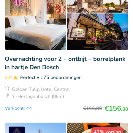
Overnachting voor 2 + ontbijt + borrelplank
in hartje Den Bosch
9.8
Perfect
• 175 beoordelingen
Golden Tulip Hotel Central
's-Hertogenbosch (8km)
€156
Verkocht: 44
€166
,80
,80
42% korting