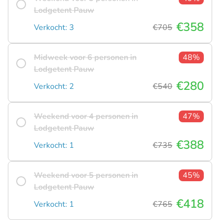
Lodgetent Pauw
€358
Verkocht: 3
€705
Midweek voor 6 personen in
48%
Lodgetent Pauw
€280
Verkocht: 2
€540
Weekend voor 4 personen in
47%
Lodgetent Pauw
€388
Verkocht: 1
€735
Weekend voor 5 personen in
45%
Lodgetent Pauw
€418
Verkocht: 1
€765