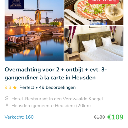
Overnachting voor 2 + ontbijt + evt. 3-
gangendiner à la carte in Heusden
9.3
Perfect
• 49 beoordelingen
Hotel-Restaurant In den Verdwaalde Koogel
Heusden (gemeente Heusden) (20km)
€109
Verkocht: 160
€189