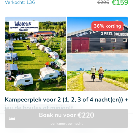
€159
Verkocht: 136
€295
36% korting
Kampeerplek voor 2 (1, 2, 3 of 4 nacht(en)) +
jeu de boules of minigolf
€220
Boek nu voor
9.6
Perfect
• 20 beoordelingen
per kamer, per nacht
Ontdek
Zoeken
Boekingen
Menu
WALEUK Recreatie-, Speel- & Feestboerderij