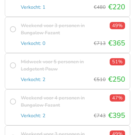
€220
Verkocht: 1
€480
Weekend voor 3 personen in
49%
Bungalow Fazant
€365
Verkocht: 0
€713
Midweek voor 5 personen in
51%
Lodgetent Pauw
€250
Verkocht: 2
€510
Weekend voor 4 personen in
47%
Bungalow Fazant
€395
Verkocht: 2
€743
Weekend voor 3 personen in
49%