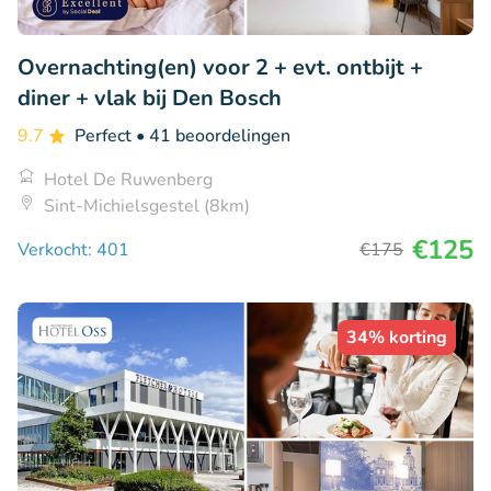
Overnachting(en) voor 2 + evt. ontbijt +
diner + vlak bij Den Bosch
9.7
Perfect
• 41 beoordelingen
Hotel De Ruwenberg
Sint-Michielsgestel (8km)
€125
Verkocht: 401
€175
34% korting