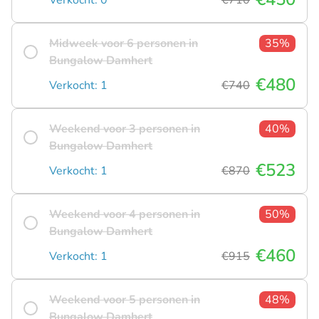
Midweek voor 6 personen in
35%
Bungalow Damhert
€480
Verkocht: 1
€740
Weekend voor 3 personen in
40%
Bungalow Damhert
€523
Verkocht: 1
€870
Weekend voor 4 personen in
50%
Bungalow Damhert
€460
Verkocht: 1
€915
Weekend voor 5 personen in
48%
Bungalow Damhert