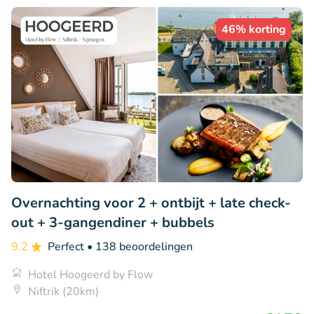
46% korting
Overnachting voor 2 + ontbijt + late check-
out + 3-gangendiner + bubbels
9.2
Perfect
• 138 beoordelingen
Hotel Hoogeerd by Flow
Niftrik (20km)