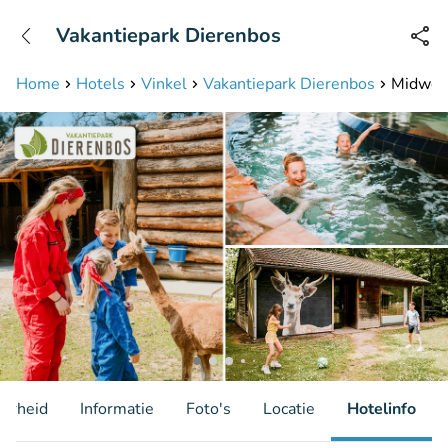
+31208087423
Vakantiepark Dierenbos
Bereikbaar tot 23:00 uur
Home
Hotels
Vinkel
Vakantiepark Dierenbos
Midweek
aarheid
Informatie
Foto's
Locatie
Hotelinfo